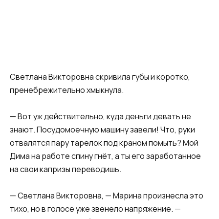
Светлана Викторовна скривила губы и коротко,
пренебрежительно хмыкнула.
— Вот уж действительно, куда деньги девать не
знают. Посудомоечную машину завели! Что, руки
отвалятся пару тарелок под краном помыть? Мой
Дима на работе спину гнёт, а ты его заработанное
на свои капризы переводишь.
— Светлана Викторовна, — Марина произнесла это
тихо, но в голосе уже звенело напряжение. —