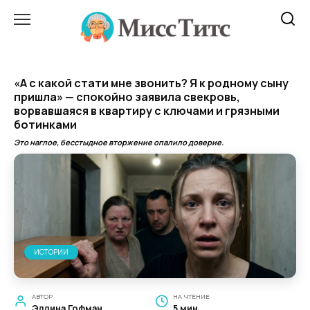
Перейти
к
содержанию
«А с какой стати мне звонить? Я к родному сыну
пришла» — спокойно заявила свекровь,
ворвавшаяся в квартиру с ключами и грязными
ботинками
Это наглое, бесстыдное вторжение опалило доверие.
ИСТОРИИ
АВТОР
НА ЧТЕНИЕ
Эллина Гофман
5 мин