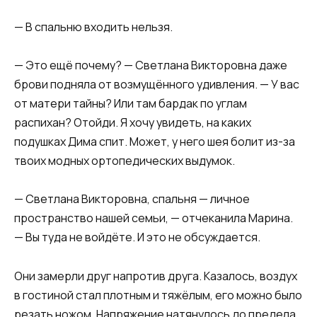
— В спальню входить нельзя.
— Это ещё почему? — Светлана Викторовна даже
брови подняла от возмущённого удивления. — У вас
от матери тайны? Или там бардак по углам
распихан? Отойди. Я хочу увидеть, на каких
подушках Дима спит. Может, у него шея болит из-за
твоих модных ортопедических выдумок.
— Светлана Викторовна, спальня — личное
пространство нашей семьи, — отчеканила Марина.
— Вы туда не войдёте. И это не обсуждается.
Они замерли друг напротив друга. Казалось, воздух
в гостиной стал плотным и тяжёлым, его можно было
резать ножом. Напряжение натянулось до предела.