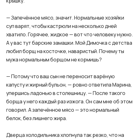
крышку.
— Запечённое мясо, значит. Нормальные хозяйки
суп варят, чтобы кастрюли на несколько дней
хватило. Горячее, жидкое — вот что человеку нужно.
А у вас тут барские замашки. Мой Димочка с детства
любил борщ на косточке, наваристый. Почему ты
мужа нормальным борщом не кормишь?
— Потому что ваш сын не переносит варёную
капусту и жирный бульон, — ровно ответила Марина,
упершись ладонью в столешницу. — После такого
борща у него каждый раз изжога. Он сам мне об этом
говорил. А запечённое мясо — это нормальный
белок, без лишнего жира.
Дверца холодильника хлопнула так резко, что на