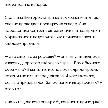
вчера поздно вечером.
Светлана Викторовна принялась хозяйничать так,
словно проводила проверку на складе. Она
передвигала контейнеры, заглядывала под крышки,
морщила нос и подозрительно принюхивалась к
каждому продукту.
— Это ещё что за роскошь? — она ткнула пальцем в
упаковку дорогого твёрдого сыра. — Вам обычного
сыра мало? В магазине возле дома сырный продукт
по акции лежит, втрое дешевле. И вкус такой же,
если не придираться. Зачем деньги выбрасывать? А
это что?
Она вытащила контейнер с бужениной и приподняла