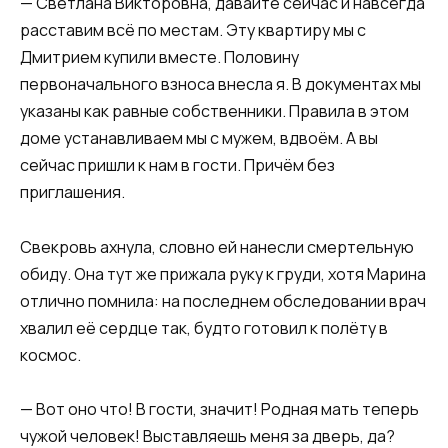
— Светлана Викторовна, давайте сейчас и навсегда
расставим всё по местам. Эту квартиру мы с
Дмитрием купили вместе. Половину
первоначального взноса внесла я. В документах мы
указаны как равные собственники. Правила в этом
доме устанавливаем мы с мужем, вдвоём. А вы
сейчас пришли к нам в гости. Причём без
приглашения.
Свекровь ахнула, словно ей нанесли смертельную
обиду. Она тут же прижала руку к груди, хотя Марина
отлично помнила: на последнем обследовании врач
хвалил её сердце так, будто готовил к полёту в
космос.
— Вот оно что! В гости, значит! Родная мать теперь
чужой человек! Выставляешь меня за дверь, да?