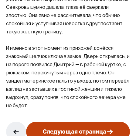
Свекровь шумно дышала, глаза её сверкали
злостью. Она явно не рассчитывала, что обычно
спокойная и уступчивая невестка вдруг поставит
такую жёсткую границу.
И именно в этот момент из прихожей донёсся
знакомый щелчок ключа в замке. Дверь открылась, и
на пороге появился Дмитрий — в рабочей куртке, с
рюкзаком, перекинутым через одно плечо. Он
увидел материнское пальто у входа, потом перевёл
взгляд на застывших в гостиной женщин и тяжело
выдохнул, сразу поняв, что спокойного вечера уже
не будет.
Следующая страница