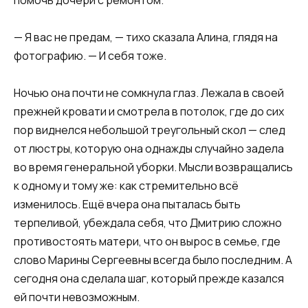
— Я вас не предам, — тихо сказала Алина, глядя на
фотографию. — И себя тоже.
Ночью она почти не сомкнула глаз. Лежала в своей
прежней кровати и смотрела в потолок, где до сих
пор виднелся небольшой треугольный скол — след
от люстры, которую она однажды случайно задела
во время генеральной уборки. Мысли возвращались
к одному и тому же: как стремительно всё
изменилось. Ещё вчера она пыталась быть
терпеливой, убеждала себя, что Дмитрию сложно
противостоять матери, что он вырос в семье, где
слово Марины Сергеевны всегда было последним. А
сегодня она сделала шаг, который прежде казался
ей почти невозможным.