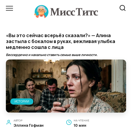
Перейти
к
содержанию
«Вы это сейчас всерьёз сказали?» — Алина
застыла с бокалом в руках, вежливая улыбка
медленно сошла с лица
Бессердечно и нахально ставить семью выше личности.
ИСТОРИИ
АВТОР
НА ЧТЕНИЕ
Эллина Гофман
10 мин