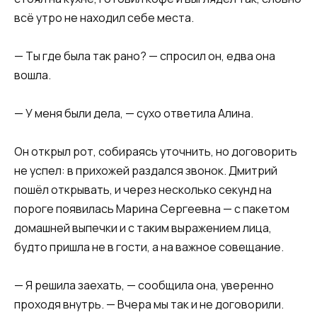
всё утро не находил себе места.
— Ты где была так рано? — спросил он, едва она
вошла.
— У меня были дела, — сухо ответила Алина.
Он открыл рот, собираясь уточнить, но договорить
не успел: в прихожей раздался звонок. Дмитрий
пошёл открывать, и через несколько секунд на
пороге появилась Марина Сергеевна — с пакетом
домашней выпечки и с таким выражением лица,
будто пришла не в гости, а на важное совещание.
— Я решила заехать, — сообщила она, уверенно
проходя внутрь. — Вчера мы так и не договорили.