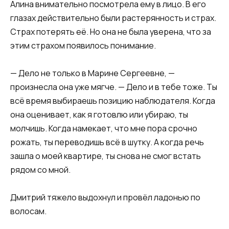
Алина внимательно посмотрела ему в лицо. В его
глазах действительно были растерянность и страх.
Страх потерять её. Но она не была уверена, что за
этим страхом появилось понимание.
— Дело не только в Марине Сергеевне, —
произнесла она уже мягче. — Дело и в тебе тоже. Ты
всё время выбираешь позицию наблюдателя. Когда
она оценивает, как я готовлю или убираю, ты
молчишь. Когда намекает, что мне пора срочно
рожать, ты переводишь всё в шутку. А когда речь
зашла о моей квартире, ты снова не смог встать
рядом со мной.
Дмитрий тяжело выдохнул и провёл ладонью по
волосам.