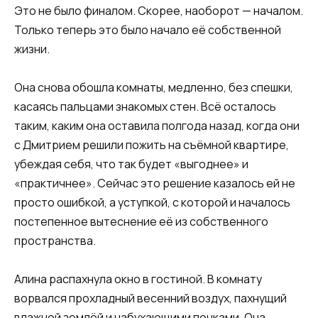
Это не было финалом. Скорее, наоборот — началом.
Только теперь это было начало её собственной
жизни.
Она снова обошла комнаты, медленно, без спешки,
касаясь пальцами знакомых стен. Всё осталось
таким, каким она оставила полгода назад, когда они
с Дмитрием решили пожить на съёмной квартире,
убеждая себя, что так будет «выгоднее» и
«практичнее». Сейчас это решение казалось ей не
просто ошибкой, а уступкой, с которой и началось
постепенное вытеснение её из собственного
пространства.
Алина распахнула окно в гостиной. В комнату
ворвался прохладный весенний воздух, пахнущий
влажной землёй и набухающими почками. Она