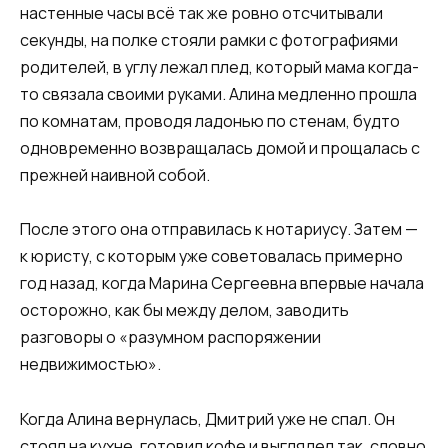
настенные часы всё так же ровно отсчитывали
секунды, на полке стояли рамки с фотографиями
родителей, в углу лежал плед, который мама когда-
то связала своими руками. Алина медленно прошла
по комнатам, проводя ладонью по стенам, будто
одновременно возвращалась домой и прощалась с
прежней наивной собой.
После этого она отправилась к нотариусу. Затем —
к юристу, с которым уже советовалась примерно
год назад, когда Марина Сергеевна впервые начала
осторожно, как бы между делом, заводить
разговоры о «разумном распоряжении
недвижимостью».
Когда Алина вернулась, Дмитрий уже не спал. Он
стоял на кухне, готовил кофе и выглядел так, словно