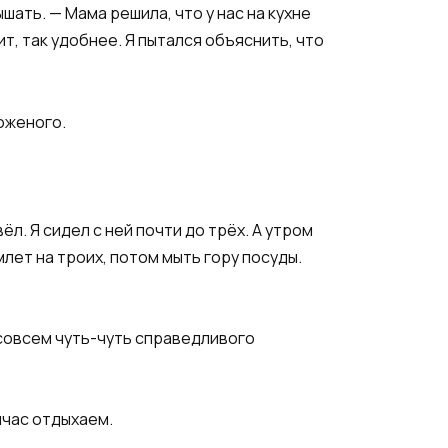
шать. — Мама решила, что у нас на кухне
т, так удобнее. Я пытался объяснить, что
оженого.
ёл. Я сидел с ней почти до трёх. А утром
лет на троих, потом мыть гору посуды.
 совсем чуть-чуть справедливого
йчас отдыхаем.