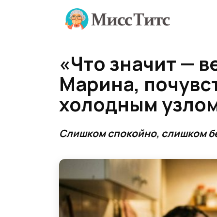
Перейти
к
содержанию
«Что значит — в
Марина, почувст
холодным узло
Слишком спокойно, слишком б