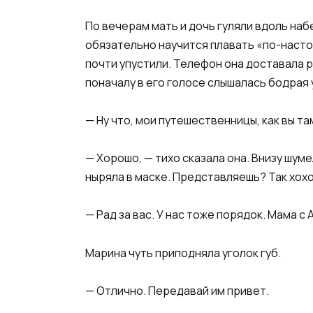
По вечерам мать и дочь гуляли вдоль наб
обязательно научится плавать «по-настоя
почти упустили. Телефон она доставала р
поначалу в его голосе слышалась бодрая
— Ну что, мои путешественницы, как вы т
— Хорошо, — тихо сказала она. Внизу шум
ныряла в маске. Представляешь? Так хохо
— Рад за вас. У нас тоже порядок. Мама с 
Марина чуть приподняла уголок губ.
— Отлично. Передавай им привет.