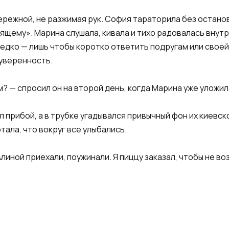
ережной, не разжимая рук. София тараторила без остановк
щему». Марина слушала, кивала и тихо радовалась внутри
едко — лишь чтобы коротко ответить подругам или своей
 уверенность.
ам? — спросил он на второй день, когда Марина уже уложи
ел прибой, а в трубке угадывался привычный фон их киевс
тала, что вокруг все улыбались.
Алиной приехали, поужинали. Я пиццу заказал, чтобы не воз