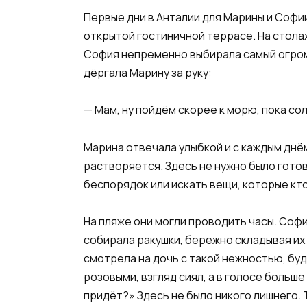
Первые дни в Анталии для Марины и Софи
открытой гостиничной террасе. На стола
София непременно выбирала самый огромн
дёргала Марину за руку:
— Мам, ну пойдём скорее к морю, пока со
Марина отвечала улыбкой и с каждым дн
растворяется. Здесь не нужно было гото
беспорядок или искать вещи, которые кт
На пляже они могли проводить часы. Софи
собирала ракушки, бережно складывая их
смотрела на дочь с такой нежностью, буд
розовыми, взгляд сиял, а в голосе больш
придёт?» Здесь не было никого лишнего. 