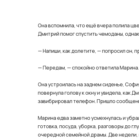
Она вспомнила, что ещё вчера полила цве
Дмитрий помог спустить чемоданы, однако
— Напиши, как долетите, — попросил он, 
— Передам, — спокойно ответила Марина. 
Она устроилась на заднем сиденье, Софи
повернула голову к окну и увидела, как Д
завибрировал телефон. Пришло сообщение
Марина едва заметно усмехнулась и убра
готовка, посуда, уборка, разговоры до гл
очередной семейной драмы. Две недели, 