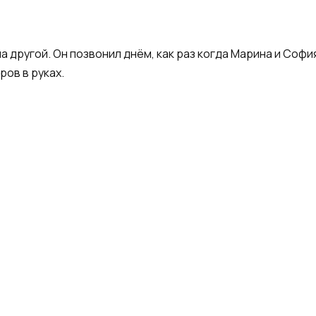
ла другой. Он позвонил днём, как раз когда Марина и Соф
ров в руках.