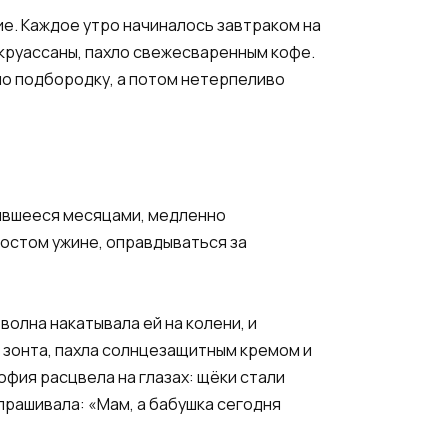
ие. Каждое утро начиналось завтраком на
 круассаны, пахло свежесваренным кофе.
по подбородку, а потом нетерпеливо
пившееся месяцами, медленно
ростом ужине, оправдываться за
волна накатывала ей на колени, и
и зонта, пахла солнцезащитным кремом и
офия расцвела на глазах: щёки стали
спрашивала: «Мам, а бабушка сегодня