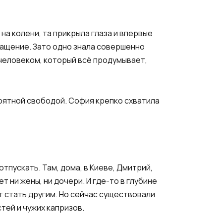
на колени, та прикрыла глаза и впервые
вращение. Зато одно знала совершенно
 человеком, который всё продумывает,
роятной свободой. София крепко схватила
тпускать. Там, дома, в Киеве, Дмитрий,
 ни жены, ни дочери. И где-то в глубине
т стать другим. Но сейчас существовали
тей и чужих капризов.