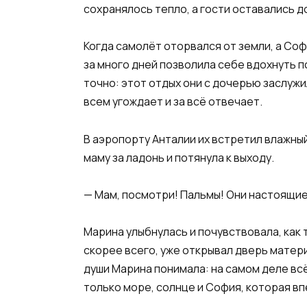
сохранялось тепло, а гости оставались д
Когда самолёт оторвался от земли, а Соф
за много дней позволила себе вдохнуть п
точно: этот отдых они с дочерью заслужи
всем угождает и за всё отвечает.
В аэропорту Анталии их встретил влажны
маму за ладонь и потянула к выходу.
— Мам, посмотри! Пальмы! Они настоящие
Марина улыбнулась и почувствовала, как т
скорее всего, уже открывал дверь матери 
души Марина понимала: на самом деле вс
только море, солнце и София, которая вп