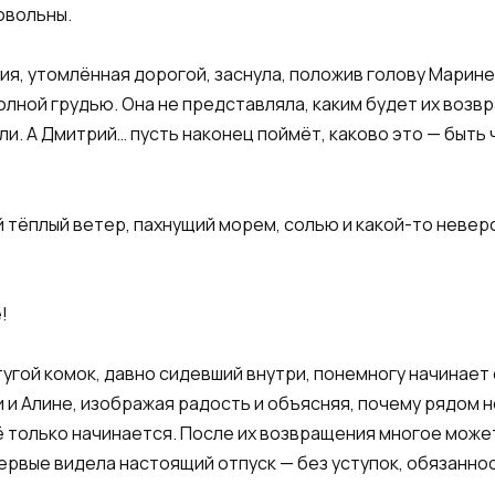
овольны.
ия, утомлённая дорогой, заснула, положив голову Марине 
олной грудью. Она не представляла, каким будет их воз
ли. А Дмитрий… пусть наконец поймёт, каково это — быть
й тёплый ветер, пахнущий морем, солью и какой-то неве
!
угой комок, давно сидевший внутри, понемногу начинает о
и Алине, изображая радость и объясняя, почему рядом нет
ё только начинается. После их возвращения многое може
ервые видела настоящий отпуск — без уступок, обязаннос