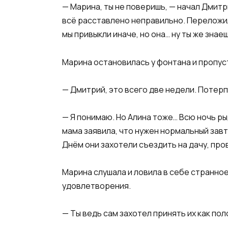
— Марина, ты не поверишь, — начал Дмитри
всё расставлено неправильно. Переложила
мы привыкли иначе, но она… ну ты же знаеш
Марина остановилась у фонтана и пропус
— Дмитрий, это всего две недели. Потерп
— Я понимаю. Но Алина тоже… Всю ночь рыд
мама заявила, что нужен нормальный завт
Днём они захотели съездить на дачу, прове
Марина слушала и ловила в себе странно
удовлетворения.
— Ты ведь сам захотел принять их как по