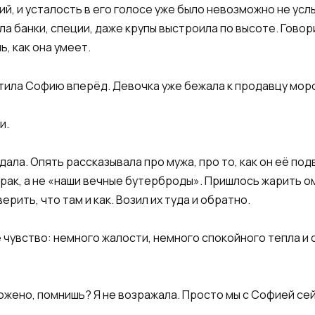
й, и усталость в его голосе уже было невозможно не услы
 банки, специи, даже крупы выстроила по высоте. Говори
ь, как она умеет.
тила Софию вперёд. Девочка уже бежала к продавцу мор
и.
ала. Опять рассказывала про мужа, про то, как он её подв
рак, а не «наши вечные бутерброды». Пришлось жарить ом
рить, что там и как. Возил их туда и обратно.
е чувство: немного жалости, немного спокойного тепла и
ложено, помнишь? Я не возражала. Просто мы с Софией се