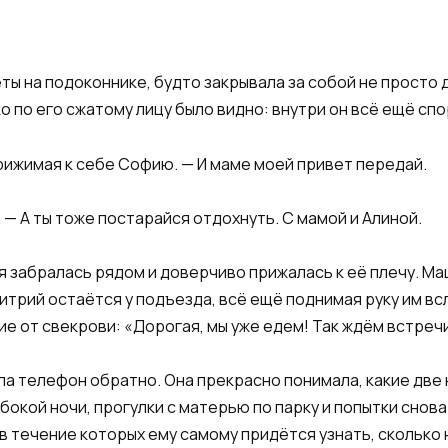
ты на подоконнике, будто закрывала за собой не просто д
 по его сжатому лицу было видно: внутри он всё ещё спо
прижимая к себе Софию. — И маме моей привет передай.
— А ты тоже постарайся отдохнуть. С мамой и Алиной.
я забралась рядом и доверчиво прижалась к её плечу. Ма
митрий остаётся у подъезда, всё ещё поднимая руку им вс
 от свекрови: «Дорогая, мы уже едем! Так ждём встреч
ла телефон обратно. Она прекрасно понимала, какие две
убокой ночи, прогулки с матерью по парку и попытки снов
в течение которых ему самому придётся узнать, сколько 