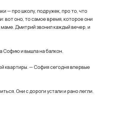
и — про школу, подружек, про то, что
: вот оно, то самое время, которое они
 маме. Дмитрий звонил каждый вечер, и
ла Софию и вышла на балкон.
кой квартиры. — София сегодня впервые
иться. Они с дороги устали и рано легли.