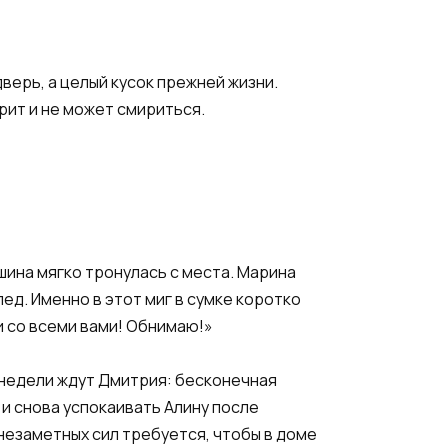
верь, а целый кусок прежней жизни.
рит и не может смириться.
шина мягко тронулась с места. Марина
лед. Именно в этот миг в сумке коротко
и со всеми вами! Обнимаю!»
 недели ждут Дмитрия: бесконечная
а и снова успокаивать Алину после
незаметных сил требуется, чтобы в доме