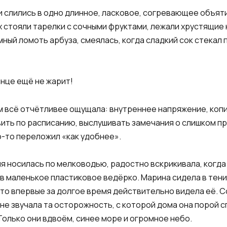
и слились в одно длинное, ласковое, согревающее объят
х стояли тарелки с сочными фруктами, лежали хрустящие
ый ломоть арбуза, смеялась, когда сладкий сок стекал 
лнце ещё не жарит!
ём всё отчётливее ощущала: внутреннее напряжение, ко
вить по расписанию, выслушивать замечания о слишком п
о-то переложил «как удобнее».
я носилась по мелководью, радостно вскрикивала, когда 
 в маленькое пластиковое ведёрко. Марина сидела в тен
то впервые за долгое время действительно видела её. С
е не звучала та осторожность, с которой дома она порой 
Только они вдвоём, синее море и огромное небо.