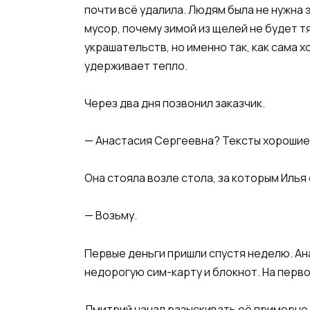
почти всё удалила. Людям была не нужна 
мусор, почему зимой из щелей не будет т
украшательств, но именно так, как сама х
удерживает тепло.
Через два дня позвонил заказчик.
— Анастасия Сергеевна? Тексты хорошие.
Она стояла возле стола, за которым Илья
— Возьму.
Первые деньги пришли спустя неделю. Ан
недорогую сим-карту и блокнот. На перво
Дмитрий начал разыскивать её примерно ч