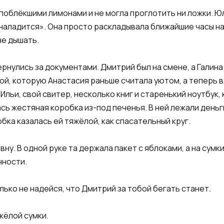
поблёкшими лимонами и не могла проглотить ни ложки. Юл
ь наладится». Она просто раскладывала ближайшие часы на
че дышать.
нулись за документами. Дмитрий был на смене, а Галина 
ой, которую Анастасия раньше считала уютом, а теперь в
льи, свой свитер, несколько книг и старенький ноутбук, 
сь жестяная коробка из-под печенья. В ней лежали день
бка казалась ей тяжёлой, как спасательный круг.
вну. В одной руке та держала пакет с яблоками, а на сумк
нности.
лько не надейся, что Дмитрий за тобой бегать станет.
жёлой сумки.