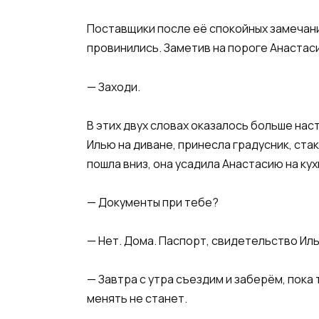
Поставщики после её спокойных замечани
провинились. Заметив на пороге Анастаси
— Заходи.
В этих двух словах оказалось больше на
Илью на диване, принесла градусник, ста
пошла вниз, она усадила Анастасию на кух
— Документы при тебе?
— Нет. Дома. Паспорт, свидетельство Иль
— Завтра с утра съездим и заберём, пока 
менять не станет.