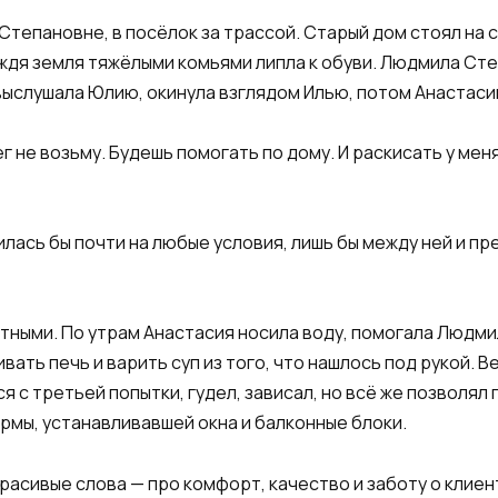
тепановне, в посёлок за трассой. Старый дом стоял на с
ождя земля тяжёлыми комьями липла к обуви. Людмила Ст
выслушала Юлию, окинула взглядом Илью, потом Анастаси
 не возьму. Будешь помогать по дому. И раскисать у меня
силась бы почти на любые условия, лишь бы между ней и п
тными. По утрам Анастасия носила воду, помогала Людми
ать печь и варить суп из того, что нашлось под рукой. В
я с третьей попытки, гудел, зависал, но всё же позволял
рмы, устанавливавшей окна и балконные блоки.
расивые слова — про комфорт, качество и заботу о клие