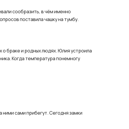
евали сообразить, в чём именно
вопросов поставила чашку на тумбу.
 о браке и родных людях. Юлия устроила
нника. Когда температура понемногу
за ними сами прибегут. Сегодня замки