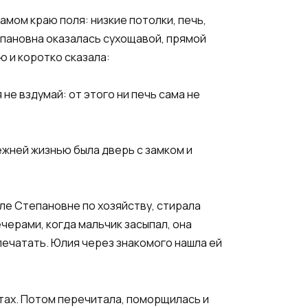
амом краю поля: низкие потолки, печь,
епановна оказалась сухощавой, прямой
ю и коротко сказала:
 не вздумай: от этого ни печь сама не
режней жизнью была дверь с замком и
ле Степановне по хозяйству, стирала
ечерами, когда мальчик засыпал, она
 печатать. Юлия через знакомого нашла ей
нтах. Потом перечитала, поморщилась и