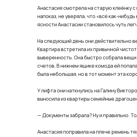
Анастасия смотрела на старую клеёнку с 
напоказ, не уверяла, что «всё как-нибуд
ясности Анастасии становилось чуть лег
На следующий день они действительно вер
Квартира встретила их привычной чистот
выверенность. Она быстро собрала вещи И
счетов. В нижнем ящике комода ей попала
была небольшая, но в тот момент эта коро
У лифта они наткнулись на Галину Викторо
выносила из квартиры семейные драгоце
— Документы забрала? Ну и правильно. То
Анастасия поправила на плече ремень тя