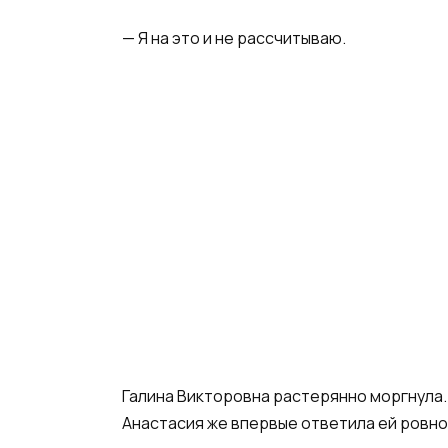
— Я на это и не рассчитываю.
Галина Викторовна растерянно моргнула. 
Анастасия же впервые ответила ей ровно