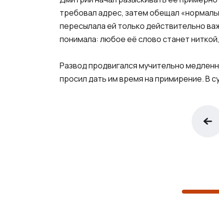
требовал адрес, затем обещал «нормаль
пересылала ей только действительно важ
понимала: любое её слово станет ниткой
Развод продвигался мучительно медленно.
просил дать им время на примирение. В с