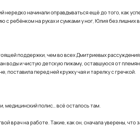
й нередко начинали оправдываться ещё до того, как усп
ю с ребёнком на руках и сумками у ног, Юлия без лишних 
стоящей поддержки, чем во всех Дмитриевых рассуждениях
кан воды и чистую детскую пижаму, оставшуюся от племя
не, поставила перед ней кружку чая и тарелку с гречкой.
и, медицинский полис… всё осталось там.
твой врач на работе. Такие, как он, сначала уверены, что 