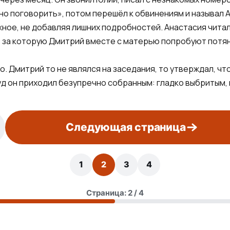
но поговорить», потом перешёл к обвинениям и называл
ное, не добавляя лишних подробностей. Анастасия читал
, за которую Дмитрий вместе с матерью попробуют потян
 Дмитрий то не являлся на заседания, то утверждал, что
уд он приходил безупречно собранным: гладко выбритым,
Следующая страница
1
2
3
4
Страница: 2 / 4