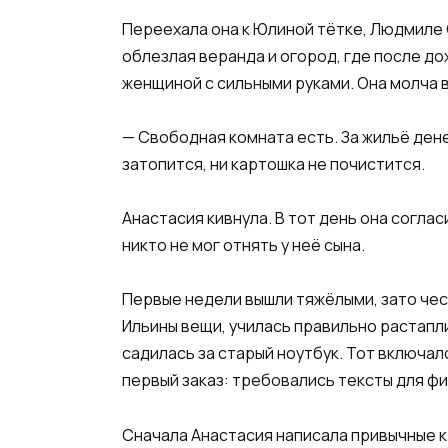
Переехала она к Юлиной тётке, Людмиле С
облезлая веранда и огород, где после д
женщиной с сильными руками. Она молча 
— Свободная комната есть. За жильё денег
затопится, ни картошка не почистится.
Анастасия кивнула. В тот день она согла
никто не мог отнять у неё сына.
Первые недели вышли тяжёлыми, зато чес
Ильины вещи, училась правильно растаплив
садилась за старый ноутбук. Тот включалс
первый заказ: требовались тексты для фи
Сначала Анастасия написала привычные к