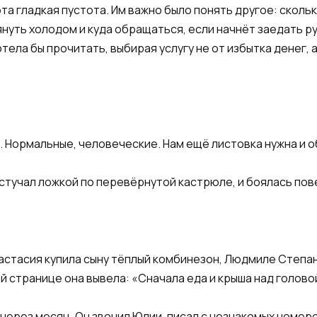
эта гладкая пустота. Им важно было понять другое: скол
януть холодом и куда обращаться, если начнёт заедать ру
отела бы прочитать, выбирая услугу не от избытка денег, 
 Нормальные, человеческие. Нам ещё листовка нужна и о
 стучал ложкой по перевёрнутой кастрюле, и боялась пов
астасия купила сыну тёплый комбинезон, Людмиле Степано
й странице она вывела: «Сначала еда и крыша над голово
ерез месяц. Он звонил Юлии, писал с незнакомых номеро