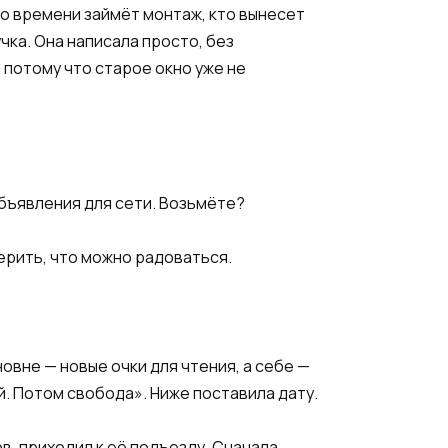
ько времени займёт монтаж, кто вынесет
чка. Она написала просто, без
а потому что старое окно уже не
бъявления для сети. Возьмёте?
ерить, что можно радоваться.
вне — новые очки для чтения, а себе —
й. Потом свобода». Ниже поставила дату.
в, приходил к её подъезду. Сначала