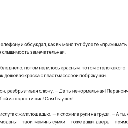
телефону и обсуждал, как вы меня тут будете «прижимать 
ле слышимость замечательная.
бледнело, потом налилось красным, потом стало какого-
ак дешёвая краска с пластмассовой побрякушки.
он, разбрызгивая слюну. — Да ты ненормальная! Паранои
бой из жалости жил! Сам бы ушёл!
слуга с жилплощадью, — я сложила руки на груди. — А ты,
емоданы — твои, мамины сумки — тоже ваши, дверь — прямо