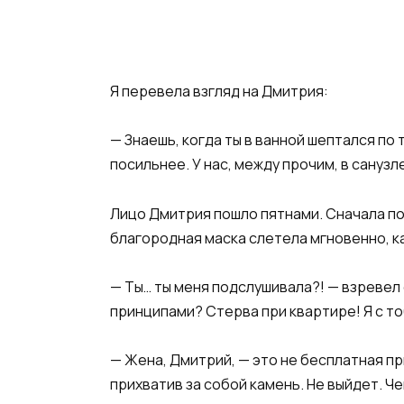
Я перевела взгляд на Дмитрия:
— Знаешь, когда ты в ванной шептался по 
посильнее. У нас, между прочим, в сануз
Лицо Дмитрия пошло пятнами. Сначала по
благородная маска слетела мгновенно, к
— Ты… ты меня подслушивала?! — взревел 
принципами? Стерва при квартире! Я с то
— Жена, Дмитрий, — это не бесплатная при
прихватив за собой камень. Не выйдет. Ч