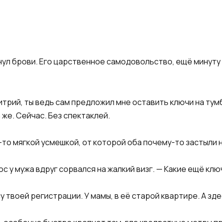
инул брови. Его царственное самодовольство, ещё минут
митрий, ты ведь сам предложил мне оставить ключи на ту
 же. Сейчас. Без спектаклей.
й-то мягкой усмешкой, от которой оба почему-то застыли 
с у мужа вдруг сорвался на жалкий визг. — Какие ещё клю
у твоей регистрации. У мамы, в её старой квартире. А зд