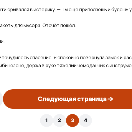
чти срывался в истерику. — Ты ещё приползёшь и будешь у
пакеты для мусора. Отсчёт пошёл.
и.
 почудилось спасение. Я спокойно повернула замок и ра
бинезоне, держа в руке тяжёлый чемоданчик с инструмен
Следующая страница
1
2
3
4