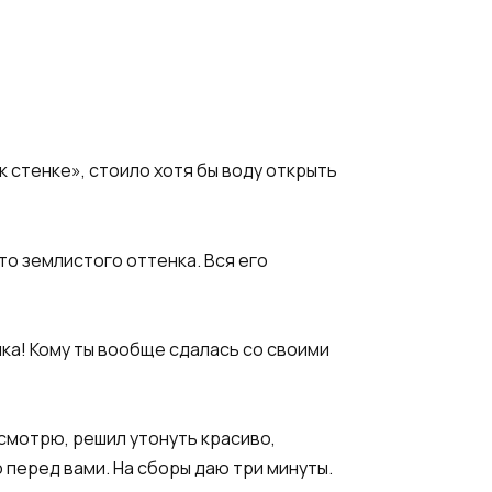
к стенке», стоило хотя бы воду открыть
то землистого оттенка. Вся его
чка! Кому ты вообще сдалась со своими
 смотрю, решил утонуть красиво,
 перед вами. На сборы даю три минуты.