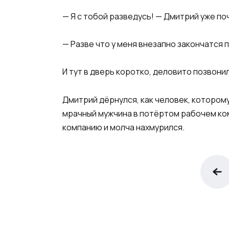
— Я с тобой разведусь! — Дмитрий уже по
— Разве что у меня внезапно закончатся 
И тут в дверь коротко, деловито позвонил
Дмитрий дёрнулся, как человек, которому
мрачный мужчина в потёртом рабочем ком
компанию и молча нахмурился.