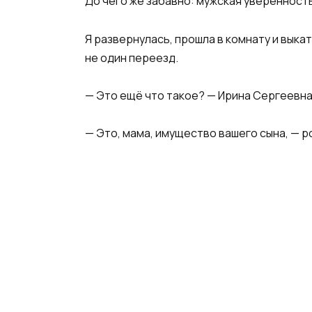
До чего же забавно: мужская уверенност
Я развернулась, прошла в комнату и вык
не один переезд.
— Это ещё что такое? — Ирина Сергеевна 
— Это, мама, имущество вашего сына, — р