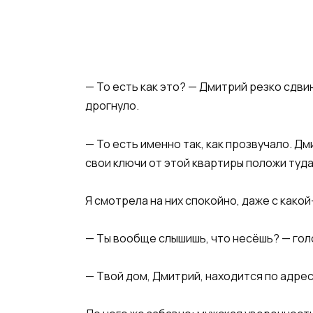
— То есть как это? — Дмитрий резко сдв
дрогнуло.
— То есть именно так, как прозвучало. Д
свои ключи от этой квартиры положи туда
Я смотрела на них спокойно, даже с како
— Ты вообще слышишь, что несёшь? — голо
— Твой дом, Дмитрий, находится по адрес