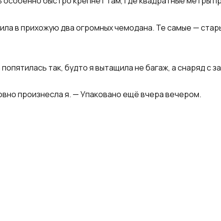
ь особенно быстро крепнет там, где квадратные метры 
атила в прихожую два огромных чемодана. Те самые — ста
попятилась так, будто я вытащила не багаж, а снаряд с 
овно произнесла я. — Упаковано ещё вчера вечером.