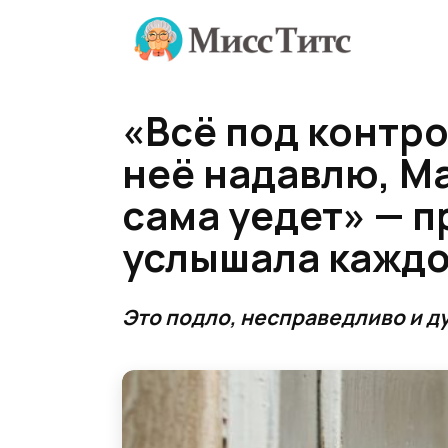
Перейти
к
содержанию
«Всё под контро
неё надавлю, Ма
сама уедет» — п
услышала каждо
Это подло, несправедливо и 