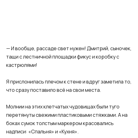
— И вообще, рассаде свет нужен! Дмитрий, сыночек,
тащи с лестничной площадки фикус и коробку с
кастрюлями!
Я прислонилась плечом к стене и вдруг заметила то,
что сразу поставило всё на свои места.
Молнии на этих клетчатых чудовищах были туго
перетянуты свежими пластиковыми стяжками. А на
боках сумок толстым маркером красовались
надписи: «Спальня» и «Кухня».