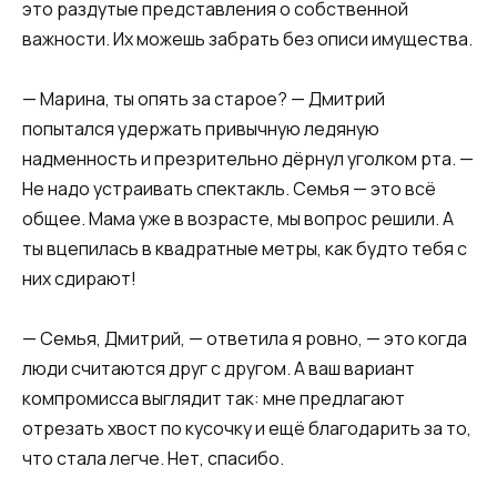
это раздутые представления о собственной
важности. Их можешь забрать без описи имущества.
— Марина, ты опять за старое? — Дмитрий
попытался удержать привычную ледяную
надменность и презрительно дёрнул уголком рта. —
Не надо устраивать спектакль. Семья — это всё
общее. Мама уже в возрасте, мы вопрос решили. А
ты вцепилась в квадратные метры, как будто тебя с
них сдирают!
— Семья, Дмитрий, — ответила я ровно, — это когда
люди считаются друг с другом. А ваш вариант
компромисса выглядит так: мне предлагают
отрезать хвост по кусочку и ещё благодарить за то,
что стала легче. Нет, спасибо.