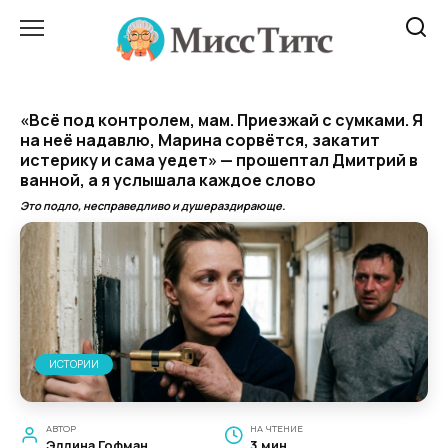
Перейти
к
содержанию
«Всё под контролем, мам. Приезжай с сумками. Я
на неё надавлю, Марина сорвётся, закатит
истерику и сама уедет» — прошептал Дмитрий в
ванной, а я услышала каждое слово
Это подло, несправедливо и душераздирающе.
ИСТОРИИ
АВТОР
НА ЧТЕНИЕ
Эллина Гофман
3 мин