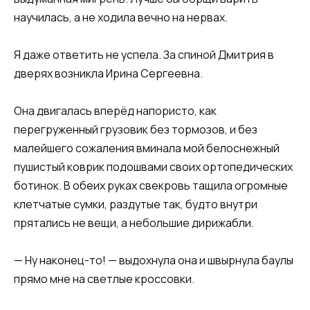
научилась, а не ходила вечно на нервах.
Я даже ответить не успела. За спиной Дмитрия в
дверях возникла Ирина Сергеевна.
Она двигалась вперёд напористо, как
перегруженный грузовик без тормозов, и без
малейшего сожаления вминала мой белоснежный
пушистый коврик подошвами своих ортопедических
ботинок. В обеих руках свекровь тащила огромные
клетчатые сумки, раздутые так, будто внутри
прятались не вещи, а небольшие дирижабли.
— Ну наконец-то! — выдохнула она и швырнула баулы
прямо мне на светлые кроссовки.