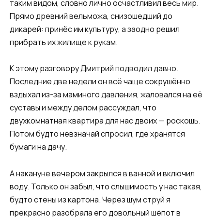
таким видом, словно лично осчастливил весь мир.
Прямо древний вельможа, снизошедший до
дикарей: принёс им культуру, а заодно решил
прибрать их жилище к рукам.
К этому разговору Дмитрий подводил давно.
Последние две недели он всё чаще сокрушённо
вздыхал из-за маминого давления, жаловался на её
суставы и между делом рассуждал, что
двухкомнатная квартира для нас двоих — роскошь.
Потом будто невзначай спросил, где хранятся
бумаги на дачу.
А накануне вечером закрылся в ванной и включил
воду. Только он забыл, что слышимость у нас такая,
будто стены из картона. Через шум струй я
прекрасно разобрала его довольный шёпот в