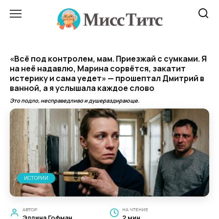
Перейти
к
содержанию
«Всё под контролем, мам. Приезжай с сумками. Я
на неё надавлю, Марина сорвётся, закатит
истерику и сама уедет» — прошептал Дмитрий в
ванной, а я услышала каждое слово
Это подло, несправедливо и душераздирающе.
ИСТОРИИ
АВТОР
НА ЧТЕНИЕ
Эллина Гофман
2 мин