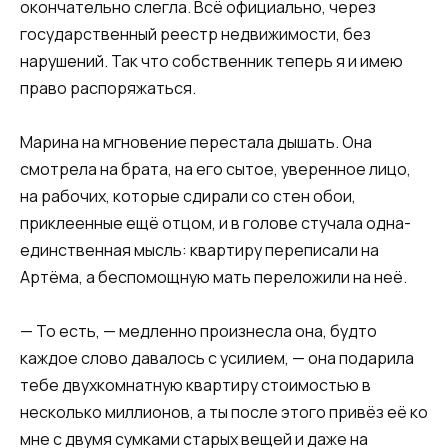
окончательно слегла. Всё официально, через
государственный реестр недвижимости, без
нарушений. Так что собственник теперь я и имею
право распоряжаться.
Марина на мгновение перестала дышать. Она
смотрела на брата, на его сытое, уверенное лицо,
на рабочих, которые сдирали со стен обои,
приклеенные ещё отцом, и в голове стучала одна-
единственная мысль: квартиру переписали на
Артёма, а беспомощную мать переложили на неё.
— То есть, — медленно произнесла она, будто
каждое слово давалось с усилием, — она подарила
тебе двухкомнатную квартиру стоимостью в
несколько миллионов, а ты после этого привёз её ко
мне с двумя сумками старых вещей и даже на