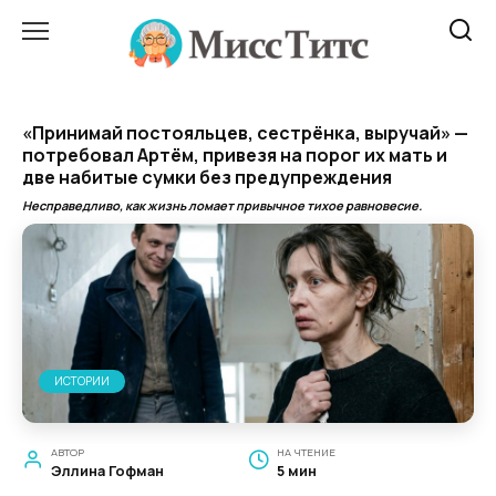
Перейти
к
содержанию
«Принимай постояльцев, сестрёнка, выручай» —
потребовал Артём, привезя на порог их мать и
две набитые сумки без предупреждения
Несправедливо, как жизнь ломает привычное тихое равновесие.
ИСТОРИИ
АВТОР
НА ЧТЕНИЕ
Эллина Гофман
5 мин