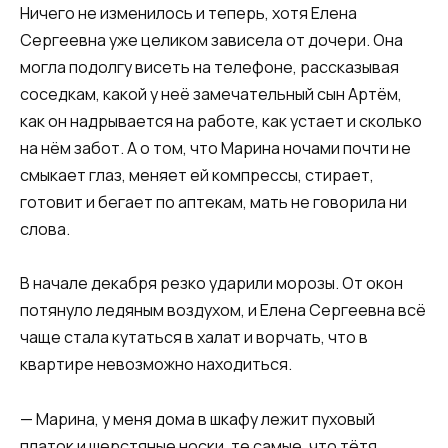
Ничего не изменилось и теперь, хотя Елена
Сергеевна уже целиком зависела от дочери. Она
могла подолгу висеть на телефоне, рассказывая
соседкам, какой у неё замечательный сын Артём,
как он надрывается на работе, как устает и сколько
на нём забот. А о том, что Марина ночами почти не
смыкает глаз, меняет ей компрессы, стирает,
готовит и бегает по аптекам, мать не говорила ни
слова.
В начале декабря резко ударили морозы. От окон
потянуло ледяным воздухом, и Елена Сергеевна всё
чаще стала кутаться в халат и ворчать, что в
квартире невозможно находиться.
— Марина, у меня дома в шкафу лежит пуховый
платок и шерстяные носки, те самые, что тётя