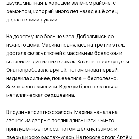
двухкомнатная, в хорошем зелёном районе, с
ремонтом, который много лет назад ещё отец
делал своими руками.
На дорогу ушло больше часа. Добравшись до
нужного дома, Марина поднялась на третий этаж,
достала связку ключей с массивным брелоком и
вставила один из них в замок. Ключ не провернулся.
Она попробовала другой, потом снова первый,
надавила сильнее, пошевелила — бесполезно.
Замок явно заменили. В двери блестела новая
металлическая сердцевина.
В груди неприятно сжалось. Марина нажала на
звонок. За дверью послышались шаги, чьи-то
приглушённые голоса, потом щёлкнул замок, и
дверь широко распахнулась. На пороге стоял Артём