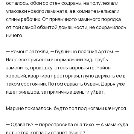
осталось, обои со стен содраны, на полу лежали
упаковки нового ламината, а в комнате мелькали
спины рабочих. От привычного маминого порядка,
от той самой обжитой домашности, не сохранилось
ничего.
— Ремонт затеяли, — буднично пояснил Артём. —
Надо всё привести в нормальный вид: трубы
заменить, проводку, стены выровнять. Район
хороший, квартира просторная, глупо держать её в
таком состоянии. Потом сдавать будем. Дарья уже
ищет жильцов, за приличные деньги уйдёт.
Марине показалось, будто пол под ногами качнулся.
— Сдавать? — переспросила она тихо. — А мама куда
вернётся, когда ей станет лучше?