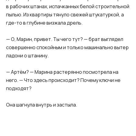
в рабочих штанах, испачканных белой строительной
пылью. Из квартиры тянуло свежей штукатуркой, а
где-то в глубине визжала дрель.
— О, Марин, привет. Ты чего тут? — брат выглядел
совершенно спокойным и только машинально вытер
ладони о штанину.
— Артём? — Марина растерянно посмотрела на
него. — Что здесь происходит? Почему ключи не
подходят?
Она шагнула внутрь и застыла.