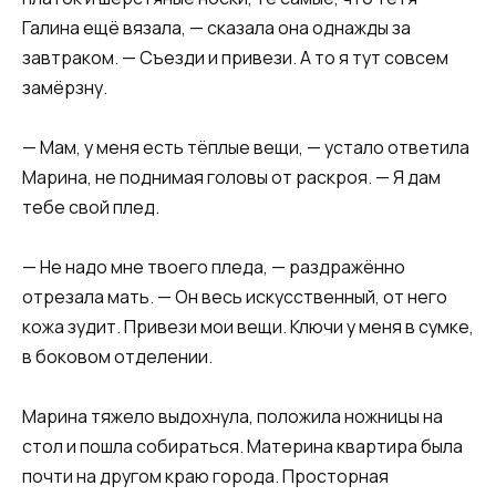
Галина ещё вязала, — сказала она однажды за
завтраком. — Съезди и привези. А то я тут совсем
замёрзну.
— Мам, у меня есть тёплые вещи, — устало ответила
Марина, не поднимая головы от раскроя. — Я дам
тебе свой плед.
— Не надо мне твоего пледа, — раздражённо
отрезала мать. — Он весь искусственный, от него
кожа зудит. Привези мои вещи. Ключи у меня в сумке,
в боковом отделении.
Марина тяжело выдохнула, положила ножницы на
стол и пошла собираться. Материна квартира была
почти на другом краю города. Просторная