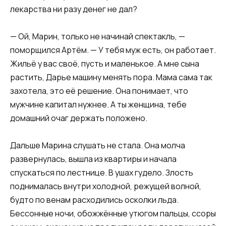
лекарства ни разу денег не дал?
— Ой, Марин, только не начинай спектакль, —
поморщился Артём. — У тебя муж есть, он работает.
Жильё у вас своё, пусть и маленькое. А мне сына
растить, Дарье машину менять пора. Мама сама так
захотела, это её решение. Она понимает, что
мужчине капитал нужнее. А ты женщина, тебе
домашний очаг держать положено.
Дальше Марина слушать не стала. Она молча
развернулась, вышла из квартиры и начала
спускаться по лестнице. В ушах гудело. Злость
поднималась внутри холодной, режущей волной,
будто по венам расходились осколки льда.
Бессонные ночи, обожжённые утюгом пальцы, ссоры