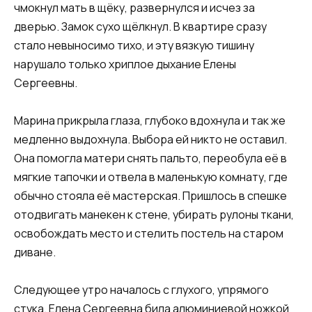
чмокнул мать в щёку, развернулся и исчез за
дверью. Замок сухо щёлкнул. В квартире сразу
стало невыносимо тихо, и эту вязкую тишину
нарушало только хриплое дыхание Елены
Сергеевны.
Марина прикрыла глаза, глубоко вдохнула и так же
медленно выдохнула. Выбора ей никто не оставил.
Она помогла матери снять пальто, переобула её в
мягкие тапочки и отвела в маленькую комнату, где
обычно стояла её мастерская. Пришлось в спешке
отодвигать манекен к стене, убирать рулоны ткани,
освобождать место и стелить постель на старом
диване.
Следующее утро началось с глухого, упрямого
стука. Елена Сергеевна била алюминиевой ножкой