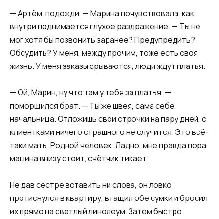
— Артём, подожди, — Марина почувствовала, как
внутри поднимается глухое раздражение. — Ты не
мог хотя бы позвонить заранее? Предупредить?
Обсудить? У меня, между прочим, тоже есть своя
жизнь. У меня заказы срываются, люди ждут платья.
— Ой, Марин, ну что там у тебя за платья, —
поморщился брат. — Ты же швея, сама себе
начальница. Отложишь свои строчки на пару дней, с
клиентками ничего страшного не случится. Это всё-
таки мать. Родной человек. Ладно, мне правда пора,
машина внизу стоит, счётчик тикает.
Не дав сестре вставить ни слова, он ловко
протиснулся в квартиру, втащил обе сумки и бросил
их прямо на светлый линолеум. Затем быстро