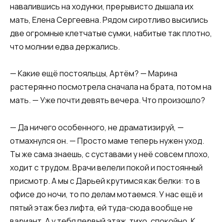
навалившись на ходунки, прерывисто дышала их
мать, Елена Сергеевна. Рядом сиротливо высились
две огромные клетчатые сумки, набитые так плотно,
что молнии едва держались.
— Какие ещё постояльцы, Артём? — Марина
растерянно посмотрела сначала на брата, потом на
мать. — Уже почти девять вечера. Что произошло?
— Да ничего особенного, не драматизируй, —
отмахнулся он. — Просто маме теперь нужен уход.
Ты же сама знаешь, с суставами у неё совсем плохо,
ходит с трудом. Врачи велели покой и постоянный
присмотр. А мы с Дарьей крутимся как белки: то в
офисе до ночи, то по делам мотаемся. У нас ещё и
пятый этаж без лифта, ей туда-сюда вообще не
вариант. А у тебя первый этаж, тихо, спокойно. К