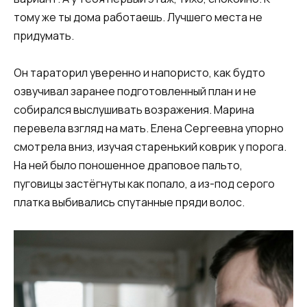
тому же ты дома работаешь. Лучшего места не
придумать.
Он тараторил уверенно и напористо, как будто
озвучивал заранее подготовленный план и не
собирался выслушивать возражения. Марина
перевела взгляд на мать. Елена Сергеевна упорно
смотрела вниз, изучая старенький коврик у порога.
На ней было поношенное драповое пальто,
пуговицы застёгнуты как попало, а из-под серого
платка выбивались спутанные пряди волос.