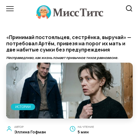
Перейти
к
содержанию
«Принимай постояльцев, сестрёнка, выручай» —
потребовал Артём, привезя на порог их мать и
две набитые сумки без предупреждения
Несправедливо, как жизнь ломает привычное тихое равновесие.
ИСТОРИИ
АВТОР
НА ЧТЕНИЕ
Эллина Гофман
5 мин