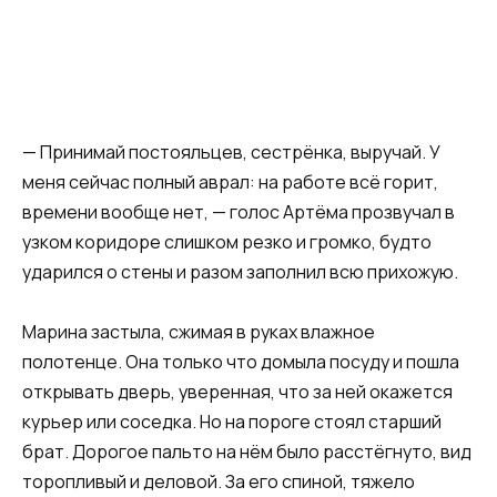
— Принимай постояльцев, сестрёнка, выручай. У
меня сейчас полный аврал: на работе всё горит,
времени вообще нет, — голос Артёма прозвучал в
узком коридоре слишком резко и громко, будто
ударился о стены и разом заполнил всю прихожую.
Марина застыла, сжимая в руках влажное
полотенце. Она только что домыла посуду и пошла
открывать дверь, уверенная, что за ней окажется
курьер или соседка. Но на пороге стоял старший
брат. Дорогое пальто на нём было расстёгнуто, вид
торопливый и деловой. За его спиной, тяжело