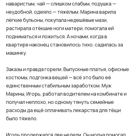
наваристым, чай — слишком слабым, подушка —
неудобной, одеяло — тяжёлым. Марина варила
лёгкие бульоны, покупала недешёвые мази,
растирала отёкшие ноги матери, помогала ей
подниматься и ложиться. А ночами, когда в
квартире наконец становилось тихо, садилась за
машинку.
Заказы и правда горели. Выпускные платья, офисные
костюмы, подгонка вещей — всё это было её
единственным стабильным заработком. Муж
Марины, Игорь, работал водителем на комбинате и
получал неплохо, но одному тянуть семейные
расходы да ещё оплачивать лекарства для тёщи
было тяжело.
Игорь продержался две недели. Он молча помогал