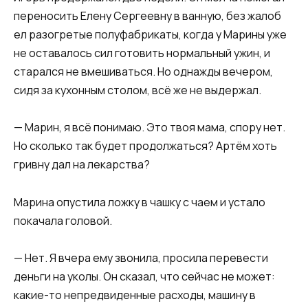
переносить Елену Сергеевну в ванную, без жалоб
ел разогретые полуфабрикаты, когда у Марины уже
не оставалось сил готовить нормальный ужин, и
старался не вмешиваться. Но однажды вечером,
сидя за кухонным столом, всё же не выдержал.
— Марин, я всё понимаю. Это твоя мама, спору нет.
Но сколько так будет продолжаться? Артём хоть
гривну дал на лекарства?
Марина опустила ложку в чашку с чаем и устало
покачала головой.
— Нет. Я вчера ему звонила, просила перевести
деньги на уколы. Он сказал, что сейчас не может:
какие-то непредвиденные расходы, машину в