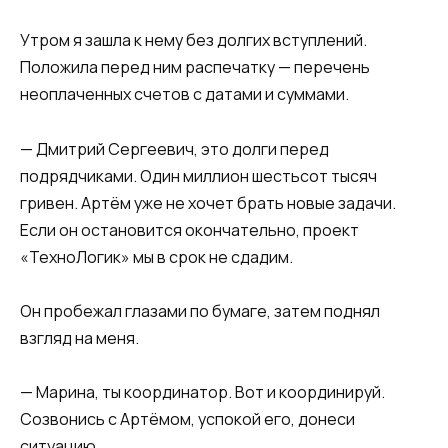
Утром я зашла к нему без долгих вступлений.
Положила перед ним распечатку — перечень
неоплаченных счетов с датами и суммами.
— Дмитрий Сергеевич, это долги перед
подрядчиками. Один миллион шестьсот тысяч
гривен. Артём уже не хочет брать новые задачи.
Если он остановится окончательно, проект
«ТехноЛогик» мы в срок не сдадим.
Он пробежал глазами по бумаге, затем поднял
взгляд на меня.
— Марина, ты координатор. Вот и координируй.
Созвонись с Артёмом, успокой его, донеси
ситуацию.