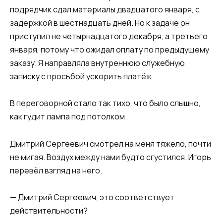
подрядчик сдал материалы двадцатого января, с
задержкой в шестнадцать дней. Но к задаче он
приступил не четырнадцатого декабря, а третьего
января, потому что ожидал оплату по предыдущему
заказу. Я направляла внутреннюю служебную
записку с просьбой ускорить платёж.
В переговорной стало так тихо, что было слышно,
как гудит лампа под потолком.
Дмитрий Сергеевич смотрел на меня тяжело, почти
не мигая. Воздух между нами будто сгустился. Игорь
перевёл взгляд на него.
— Дмитрий Сергеевич, это соответствует
действительности?