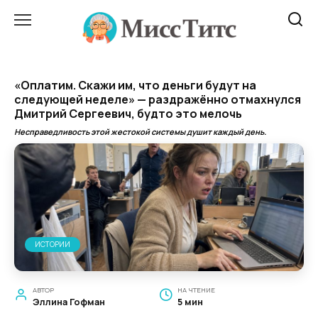
Перейти
к
содержанию
«Оплатим. Скажи им, что деньги будут на
следующей неделе» — раздражённо отмахнулся
Дмитрий Сергеевич, будто это мелочь
Несправедливость этой жестокой системы душит каждый день.
ИСТОРИИ
АВТОР
НА ЧТЕНИЕ
Эллина Гофман
5 мин