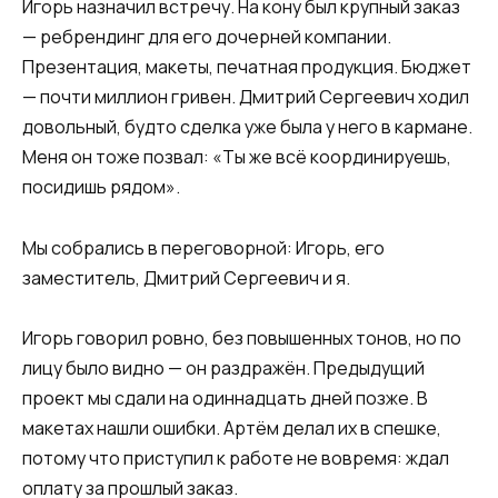
Игорь назначил встречу. На кону был крупный заказ
— ребрендинг для его дочерней компании.
Презентация, макеты, печатная продукция. Бюджет
— почти миллион гривен. Дмитрий Сергеевич ходил
довольный, будто сделка уже была у него в кармане.
Меня он тоже позвал: «Ты же всё координируешь,
посидишь рядом».
Мы собрались в переговорной: Игорь, его
заместитель, Дмитрий Сергеевич и я.
Игорь говорил ровно, без повышенных тонов, но по
лицу было видно — он раздражён. Предыдущий
проект мы сдали на одиннадцать дней позже. В
макетах нашли ошибки. Артём делал их в спешке,
потому что приступил к работе не вовремя: ждал
оплату за прошлый заказ.