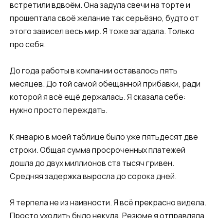
встретили вдвоём. Она задула свечи на торте и
прошептала своё желание так серьёзно, будто от
этого зависел весь мир. Я тоже загадала. Только
про себя.
До года работы в компании оставалось пять
месяцев. До той самой обещанной прибавки, ради
которой я всё ещё держалась. Я сказала себе:
нужно просто переждать.
К январю в моей таблице было уже пятьдесят две
строки. Общая сумма просроченных платежей
дошла до двух миллионов ста тысяч гривен.
Средняя задержка выросла до сорока дней.
Я терпела не из наивности. Я всё прекрасно видела.
Просто уходить было некуда. Резюме я отправляла