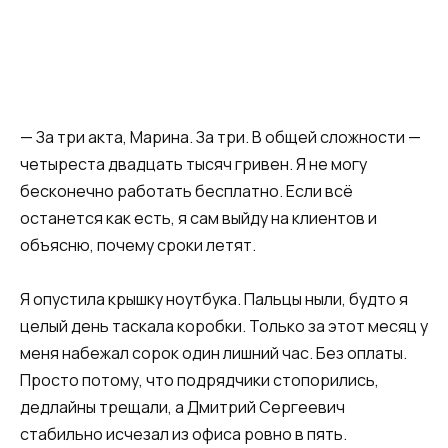
— За три акта, Марина. За три. В общей сложности —
четыреста двадцать тысяч гривен. Я не могу
бесконечно работать бесплатно. Если всё
останется как есть, я сам выйду на клиентов и
объясню, почему сроки летят.
Я опустила крышку ноутбука. Пальцы ныли, будто я
целый день таскала коробки. Только за этот месяц у
меня набежал сорок один лишний час. Без оплаты.
Просто потому, что подрядчики стопорились,
дедлайны трещали, а Дмитрий Сергеевич
стабильно исчезал из офиса ровно в пять.