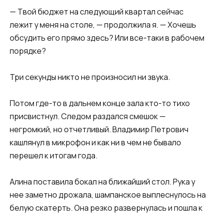
— Твой бюджет на следующий квартал сейчас
лежит у меня на столе, — продолжила я. — Хочешь
обсудить его прямо здесь? Или все-таки в рабочем
порядке?
Три секунды никто не произносил ни звука.
Потом где-то в дальнем конце зала кто-то тихо
присвистнул. Следом раздался смешок —
негромкий, но отчетливый. Владимир Петрович
кашлянул в микрофон и как ни в чем не бывало
перешел к итогам года.
Алина поставила бокал на ближайший стол. Рука у
нее заметно дрожала, шампанское выплеснулось на
белую скатерть. Она резко развернулась и пошла к