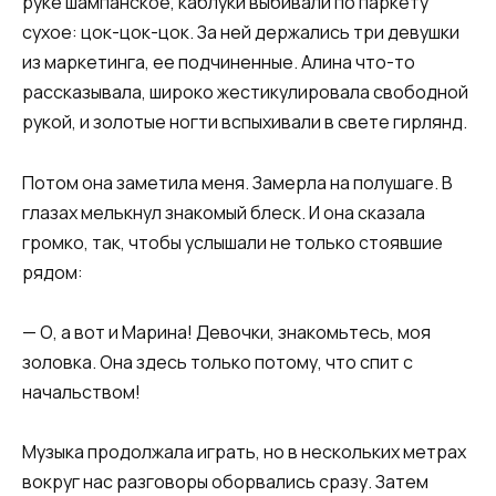
руке шампанское, каблуки выбивали по паркету
сухое: цок-цок-цок. За ней держались три девушки
из маркетинга, ее подчиненные. Алина что-то
рассказывала, широко жестикулировала свободной
рукой, и золотые ногти вспыхивали в свете гирлянд.
Потом она заметила меня. Замерла на полушаге. В
глазах мелькнул знакомый блеск. И она сказала
громко, так, чтобы услышали не только стоявшие
рядом:
— О, а вот и Марина! Девочки, знакомьтесь, моя
золовка. Она здесь только потому, что спит с
начальством!
Музыка продолжала играть, но в нескольких метрах
вокруг нас разговоры оборвались сразу. Затем