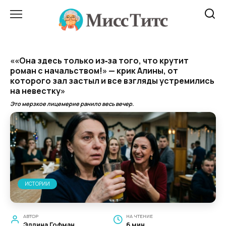
Перейти
к
содержанию
««Она здесь только из‑за того, что крутит
роман с начальством!» — крик Алины, от
которого зал застыл и все взгляды устремились
на невестку»
Это мерзкое лицемерие ранило весь вечер.
ИСТОРИИ
АВТОР
НА ЧТЕНИЕ
Эллина Гофман
6 мин