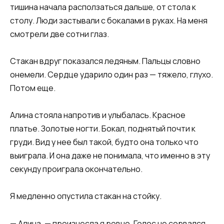
тишина начала расползаться дальше, от стола к
столу. Люди застывали с бокалами в руках. На меня
смотрели две сотни глаз.
Стакан вдруг показался ледяным. Пальцы словно
онемели. Сердце ударило один раз — тяжело, глухо.
Потом еще.
Алина стояла напротив и улыбалась. Красное
платье. Золотые ногти. Бокал, поднятый почти к
груди. Вид у нее был такой, будто она только что
выиграла. И она даже не понимала, что именно в эту
секунду проиграла окончательно.
Я медленно опустила стакан на стойку.
— Алина, — произнесла я ровно. Голос не сорвался,