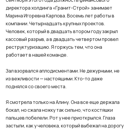
сентября этого года должность финансового
директора холдинга «Гранит-Строй» занимает
Марина Игоревна Карпова. Восемь лет работы в
компании. Четырнадцать крупных проектов.
Человек, который в двадцать втором году закрыл
кассовый разрыв, а в двадцать четвертом провел
реструктуризацию. Я горжусь тем, что она
работает в нашей команде.
Зал взорвался аплодисментами. Не дежурными, не
из вежливости — настоящими. Кто-то даже
поднялся со своего места.
Я смотрела только на Алину. Она все еще держала
бокал, но сжала ножку так сильно, что костяшки
пальцев побелели. Рот у нее приоткрылся. Глаза
застыли, как у человека, который выбежал на дорогу