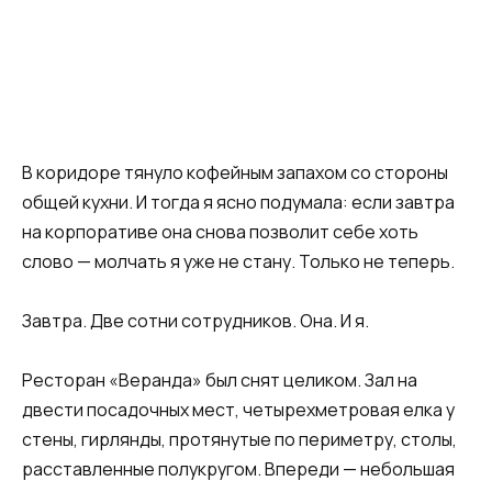
В коридоре тянуло кофейным запахом со стороны
общей кухни. И тогда я ясно подумала: если завтра
на корпоративе она снова позволит себе хоть
слово — молчать я уже не стану. Только не теперь.
Завтра. Две сотни сотрудников. Она. И я.
Ресторан «Веранда» был снят целиком. Зал на
двести посадочных мест, четырехметровая елка у
стены, гирлянды, протянутые по периметру, столы,
расставленные полукругом. Впереди — небольшая