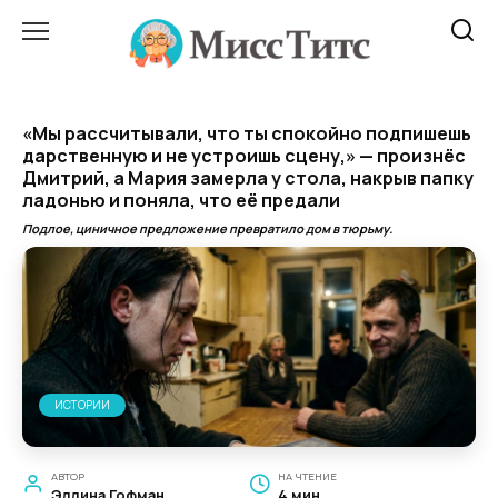
Перейти
к
содержанию
«Мы рассчитывали, что ты спокойно подпишешь
дарственную и не устроишь сцену,» — произнёс
Дмитрий, а Мария замерла у стола, накрыв папку
ладонью и поняла, что её предали
Подлое, циничное предложение превратило дом в тюрьму.
ИСТОРИИ
АВТОР
НА ЧТЕНИЕ
Эллина Гофман
4 мин