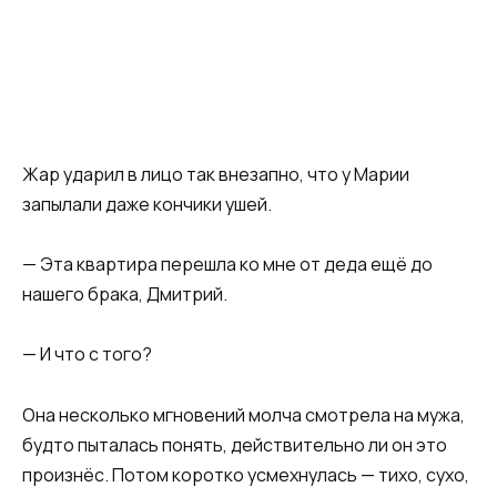
Жар ударил в лицо так внезапно, что у Марии
запылали даже кончики ушей.
— Эта квартира перешла ко мне от деда ещё до
нашего брака, Дмитрий.
— И что с того?
Она несколько мгновений молча смотрела на мужа,
будто пыталась понять, действительно ли он это
произнёс. Потом коротко усмехнулась — тихо, сухо,