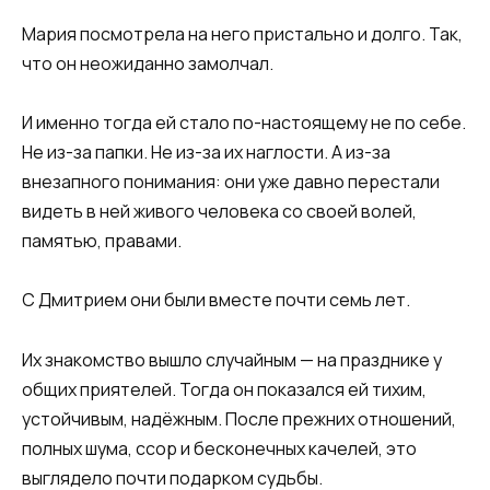
Мария посмотрела на него пристально и долго. Так,
что он неожиданно замолчал.
И именно тогда ей стало по-настоящему не по себе.
Не из-за папки. Не из-за их наглости. А из-за
внезапного понимания: они уже давно перестали
видеть в ней живого человека со своей волей,
памятью, правами.
С Дмитрием они были вместе почти семь лет.
Их знакомство вышло случайным — на празднике у
общих приятелей. Тогда он показался ей тихим,
устойчивым, надёжным. После прежних отношений,
полных шума, ссор и бесконечных качелей, это
выглядело почти подарком судьбы.