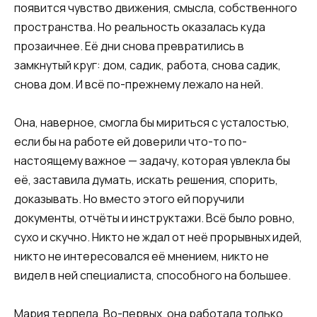
появится чувство движения, смысла, собственного
пространства. Но реальность оказалась куда
прозаичнее. Её дни снова превратились в
замкнутый круг: дом, садик, работа, снова садик,
снова дом. И всё по-прежнему лежало на ней.
Она, наверное, смогла бы мириться с усталостью,
если бы на работе ей доверили что-то по-
настоящему важное — задачу, которая увлекла бы
её, заставила думать, искать решения, спорить,
доказывать. Но вместо этого ей поручили
документы, отчёты и инструктажи. Всё было ровно,
сухо и скучно. Никто не ждал от неё прорывных идей,
никто не интересовался её мнением, никто не
видел в ней специалиста, способного на большее.
Мария терпела. Во-первых, она работала только