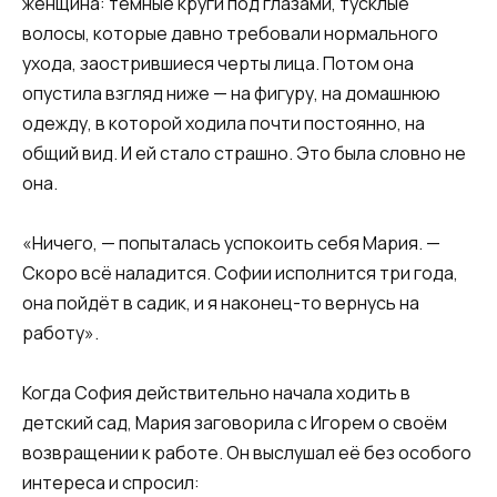
женщина: тёмные круги под глазами, тусклые
волосы, которые давно требовали нормального
ухода, заострившиеся черты лица. Потом она
опустила взгляд ниже — на фигуру, на домашнюю
одежду, в которой ходила почти постоянно, на
общий вид. И ей стало страшно. Это была словно не
она.
«Ничего, — попыталась успокоить себя Мария. —
Скоро всё наладится. Софии исполнится три года,
она пойдёт в садик, и я наконец-то вернусь на
работу».
Когда София действительно начала ходить в
детский сад, Мария заговорила с Игорем о своём
возвращении к работе. Он выслушал её без особого
интереса и спросил: