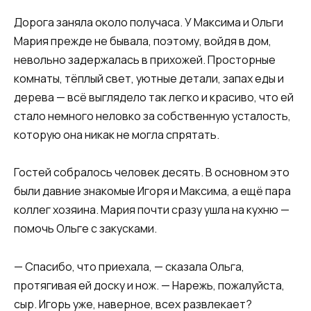
Дорога заняла около получаса. У Максима и Ольги
Мария прежде не бывала, поэтому, войдя в дом,
невольно задержалась в прихожей. Просторные
комнаты, тёплый свет, уютные детали, запах еды и
дерева — всё выглядело так легко и красиво, что ей
стало немного неловко за собственную усталость,
которую она никак не могла спрятать.
Гостей собралось человек десять. В основном это
были давние знакомые Игоря и Максима, а ещё пара
коллег хозяина. Мария почти сразу ушла на кухню —
помочь Ольге с закусками.
— Спасибо, что приехала, — сказала Ольга,
протягивая ей доску и нож. — Нарежь, пожалуйста,
сыр. Игорь уже, наверное, всех развлекает?