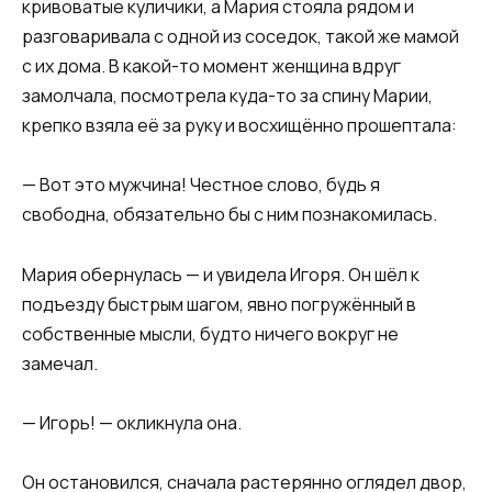
кривоватые куличики, а Мария стояла рядом и
разговаривала с одной из соседок, такой же мамой
с их дома. В какой-то момент женщина вдруг
замолчала, посмотрела куда-то за спину Марии,
крепко взяла её за руку и восхищённо прошептала:
— Вот это мужчина! Честное слово, будь я
свободна, обязательно бы с ним познакомилась.
Мария обернулась — и увидела Игоря. Он шёл к
подъезду быстрым шагом, явно погружённый в
собственные мысли, будто ничего вокруг не
замечал.
— Игорь! — окликнула она.
Он остановился, сначала растерянно оглядел двор,