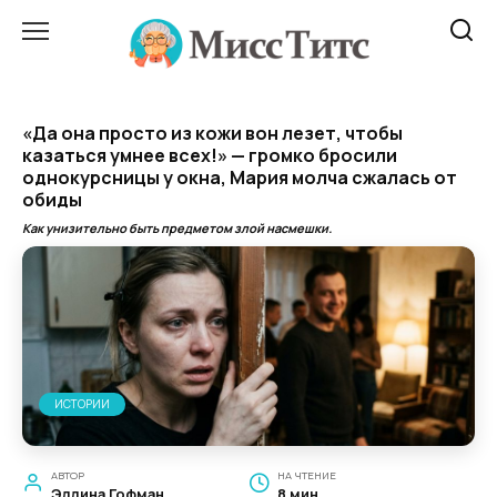
Перейти
к
содержанию
«Да она просто из кожи вон лезет, чтобы
казаться умнее всех!» — громко бросили
однокурсницы у окна, Мария молча сжалась от
обиды
Как унизительно быть предметом злой насмешки.
ИСТОРИИ
АВТОР
НА ЧТЕНИЕ
Эллина Гофман
8 мин