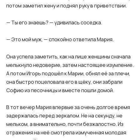
потом заметил жену и поднял руку в приветствии.
— Ты его знаешь? — удивилась соседка.
— Это мой муж, — спокойно ответила Мария.
Она успела заметить, как на лице женщины сначала
мелькнуло недоверие, затем настоящее изумление.
А потом Игорь подошёл к Марии, обнял её за плечи,
она быстро поцеловала его в щёку, они забрали
Софию из песочницы и вместе пошли домой.
В тот вечер Мария впервые за очень долгое время
задержалась перед зеркалом. Не на секунду, не
мельком, а внимательно, почти безжалостно. Из
отражения на неё смотрела измученная молодая