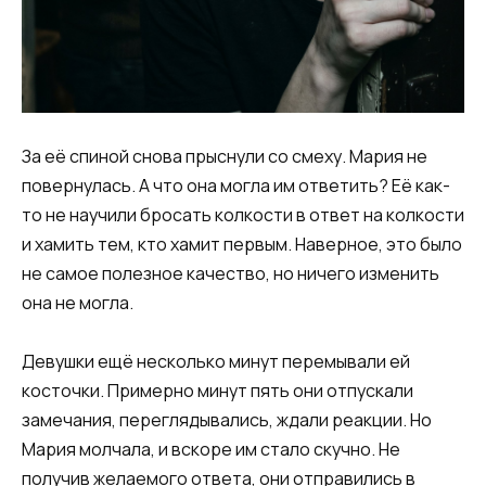
За её спиной снова прыснули со смеху. Мария не
повернулась. А что она могла им ответить? Её как-
то не научили бросать колкости в ответ на колкости
и хамить тем, кто хамит первым. Наверное, это было
не самое полезное качество, но ничего изменить
она не могла.
Девушки ещё несколько минут перемывали ей
косточки. Примерно минут пять они отпускали
замечания, переглядывались, ждали реакции. Но
Мария молчала, и вскоре им стало скучно. Не
получив желаемого ответа, они отправились в