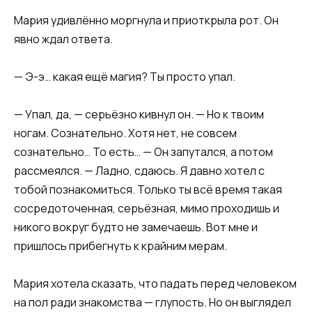
Мария удивлённо моргнула и приоткрыла рот. Он
явно ждал ответа.
— Э-э… какая ещё магия? Ты просто упал.
— Упал, да, — серьёзно кивнул он. — Но к твоим
ногам. Сознательно. Хотя нет, не совсем
сознательно… То есть… — Он запутался, а потом
рассмеялся. — Ладно, сдаюсь. Я давно хотел с
тобой познакомиться. Только ты всё время такая
сосредоточенная, серьёзная, мимо проходишь и
никого вокруг будто не замечаешь. Вот мне и
пришлось прибегнуть к крайним мерам.
Мария хотела сказать, что падать перед человеком
на пол ради знакомства — глупость. Но он выглядел