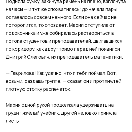
Подняла сумку, закинула ремень на плечо, взглянула
на часы — и тут же спохватилась: до начала пары
оставалось совсем немного. Если она сейчас не
поторопится, то опоздает. Мария отступила от
подоконника и уже собиралась раствориться в
потоке студентов и преподавателей, двигавшихся
по коридору, как вдруг прямо перед ней появился
Дмитрий Олегович, их преподаватель математики.
— Гаврилова! Как удачно, что я тебя поймал. Вот,
возьми, раздашь группе, — сказал он и протянул ей
плотную стопку распечаток.
Мария одной рукой продолжала удерживать на
груди тяжёлый учебник, другой неловко приняла
листы.