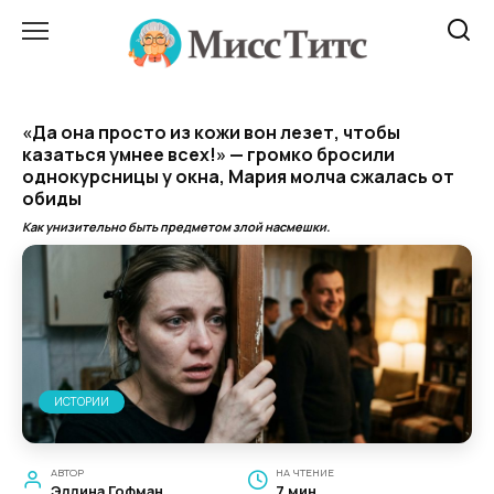
Перейти
к
содержанию
«Да она просто из кожи вон лезет, чтобы
казаться умнее всех!» — громко бросили
однокурсницы у окна, Мария молча сжалась от
обиды
Как унизительно быть предметом злой насмешки.
ИСТОРИИ
АВТОР
НА ЧТЕНИЕ
Эллина Гофман
7 мин