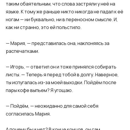
таким обаятельным, что слова застряли у неё на
языке. К тому же раньше никто никогда не падал к её
ногам — ни буквально, ни в переносном смысле. И,
как ни странно, это ей польстило.
— Мария, — представилась она, наклоняясь за
распечатками.
— Игорь, — ответил он и тоже принялся собирать
листы. — Теперь я перед тобой в долгу. Наверное,
ты испугалась из-за моей выходки. Пойдём после
пары кофе выпьем? Я угощаю.
— Пойдём, — неожиданно для самой себя
согласилась Мария.
А почему бы и нет? В конце концов, он сам