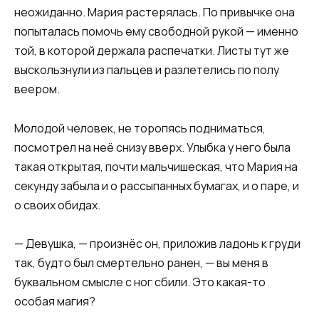
неожиданно. Мария растерялась. По привычке она
попыталась помочь ему свободной рукой — именно
той, в которой держала распечатки. Листы тут же
выскользнули из пальцев и разлетелись по полу
веером.
Молодой человек, не торопясь подниматься,
посмотрел на неё снизу вверх. Улыбка у него была
такая открытая, почти мальчишеская, что Мария на
секунду забыла и о рассыпанных бумагах, и о паре, и
о своих обидах.
— Девушка, — произнёс он, приложив ладонь к груди
так, будто был смертельно ранен, — вы меня в
буквальном смысле с ног сбили. Это какая-то
особая магия?