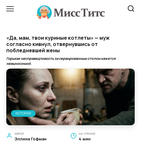
Перейти
к
содержанию
«Да, мам, твои куриные котлеты» — муж
согласно кивнул, отвернувшись от
побледневшей жены
Горькая несправедливость за сервированным столом кажется
невыносимой.
ИСТОРИИ
АВТОР
НА ЧТЕНИЕ
Эллина Гофман
4 мин