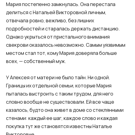
Мария постепенно замкнулась. Она перестала
делиться с Натальей Викторовной личным,
отвечала ровно, вежливо, без лишних
подробностей и старалась держать дистанцию.
Однако укрыться от пристального внимания
свекрови оказалось невозможно. Самым уязвимым
местом стал тот, кому Мария доверяла больше
всех, — собственный муж.
У Алексея от матери не было тайн. Ни одной.
Границы их отдельной семьи, которые Мария
пыталась выстроить с таким трудом, для него
словно вообще не существовали. Ей все чаще
казалось, будто она живет в доме со стеклянными
стенами: каждый ее шаг, каждое слово и каждая
покупка тут же становятся известны Наталье
Викторовне.