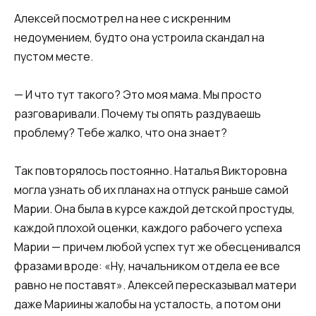
Алексей посмотрел на нее с искренним
недоумением, будто она устроила скандал на
пустом месте.
— И что тут такого? Это моя мама. Мы просто
разговаривали. Почему ты опять раздуваешь
проблему? Тебе жалко, что она знает?
Так повторялось постоянно. Наталья Викторовна
могла узнать об их планах на отпуск раньше самой
Марии. Она была в курсе каждой детской простуды,
каждой плохой оценки, каждого рабочего успеха
Марии — причем любой успех тут же обесценивался
фразами вроде: «Ну, начальником отдела ее все
равно не поставят». Алексей пересказывал матери
даже Мариины жалобы на усталость, а потом они