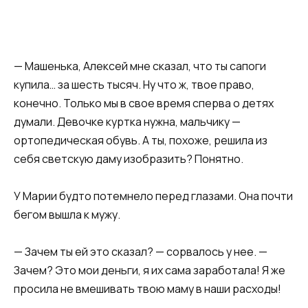
— Машенька, Алексей мне сказал, что ты сапоги
купила… за шесть тысяч. Ну что ж, твое право,
конечно. Только мы в свое время сперва о детях
думали. Девочке куртка нужна, мальчику —
ортопедическая обувь. А ты, похоже, решила из
себя светскую даму изобразить? Понятно.
У Марии будто потемнело перед глазами. Она почти
бегом вышла к мужу.
— Зачем ты ей это сказал? — сорвалось у нее. —
Зачем? Это мои деньги, я их сама заработала! Я же
просила не вмешивать твою маму в наши расходы!