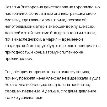
Наталья Викторовна действовала неторопливо, но
настойчиво. День за днем она выстраивала свою
систему, где главная роль принадлежала ей —
непогрешимой матери, знающей все лучше всех.
Алексей в этой системе был драгоценным сыном,
почти наследником, а Мария — временной
кандидаткой, которую будто все еще проверяли на
пригодность. И конца этому испытанию не
предвиделось.
Тогда Мария впервые по-настоящему поняла,
почему прежняя жена Алексея не выдержала и ушла.
Но отступать было уже поздно: она носила под
сердцем первенца. А дальше, с годами, давление
только усиливалось.