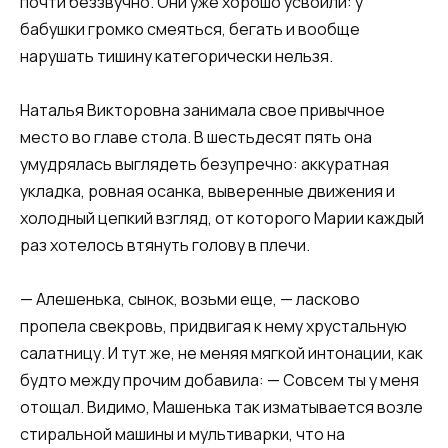
почти беззвучно. Они уже хорошо усвоили: у
бабушки громко смеяться, бегать и вообще
нарушать тишину категорически нельзя.
Наталья Викторовна занимала свое привычное
место во главе стола. В шестьдесят пять она
умудрялась выглядеть безупречно: аккуратная
укладка, ровная осанка, выверенные движения и
холодный цепкий взгляд, от которого Марии каждый
раз хотелось втянуть голову в плечи.
— Алешенька, сынок, возьми еще, — ласково
пропела свекровь, придвигая к нему хрустальную
салатницу. И тут же, не меняя мягкой интонации, как
будто между прочим добавила: — Совсем ты у меня
отощал. Видимо, Машенька так изматывается возле
стиральной машины и мультиварки, что на