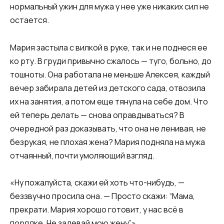
нормальный ужин для мужа у нее уже никаких сил не
остается.
Мария застыла с вилкой в руке, так и не поднеся ее
ко рту. В груди привычно сжалось — туго, больно, до
тошноты. Она работала не меньше Алексея, каждый
вечер забирала детей из детского сада, отвозила
их на занятия, а потом еще тянула на себе дом. Что
ей теперь делать — снова оправдываться? В
очередной раз доказывать, что она не ленивая, не
безрукая, не плохая жена? Мария подняла на мужа
отчаянный, почти умоляющий взгляд.
«Ну пожалуйста, скажи ей хоть что-нибудь, —
беззвучно просила она. — Просто скажи: “Мама,
прекрати. Мария хорошо готовит, у нас всё в
порядке. Не задевай мою жену”».