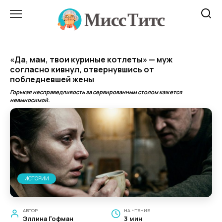
Перейти
к
содержанию
«Да, мам, твои куриные котлеты» — муж
согласно кивнул, отвернувшись от
побледневшей жены
Горькая несправедливость за сервированным столом кажется
невыносимой.
ИСТОРИИ
АВТОР
НА ЧТЕНИЕ
Эллина Гофман
3 мин