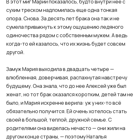
В этот миг Марии показалось, будто внутри нее с
сухим треском надломилась еще одна тонкая
опора. Снова. За десять лет брака она так и не
сумела привыкнуть к этому ощущению ледяного
одиночества рядом с собственным мужем. А ведь
когда-то ей казалось, что их жизнь будет совсем
другой.
Замуж Мария выходила в двадцать четыре —
влюбленная, доверчивая, распахнутая навстречу
будущему. Она знала, что до нее Алексей уже был
женат, но тот брак оказался коротким, детей там не
было, и Мария искренне верила: уж у них-то всё
обязательно получится. Ей очень хотелось стать
своей в большой, теплой, дружной семье. С
родителями она виделась нечасто — они жили на
другом конце страны, — поэтому Наталья