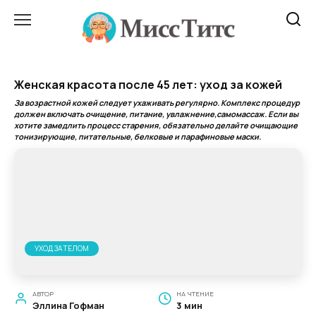
Перейти
к
содержанию
Женская красота после 45 лет: уход за кожей
За возрастной кожей следует ухаживать регулярно. Комплекс процедур
должен включать очищение, питание, увлажнение,самомассаж. Если вы
хотите замедлить процесс старения, обязательно делайте очищающие
тонизирующие, питательные, белковые и парафиновые маски.
УХОД ЗА ТЕЛОМ
АВТОР
НА ЧТЕНИЕ
Эллина Гофман
3 мин