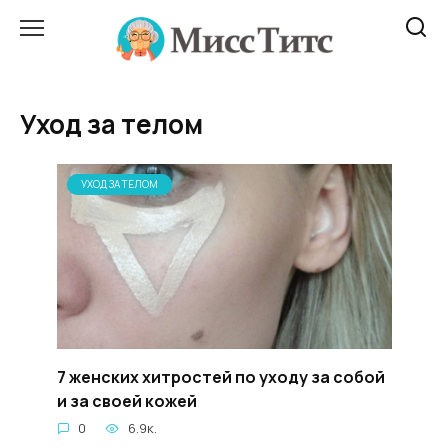
Перейти
к
содержанию
Уход за телом
УХОД ЗА ТЕЛОМ
7 женских хитростей по уходу за собой
и за своей кожей
0
6.9к.