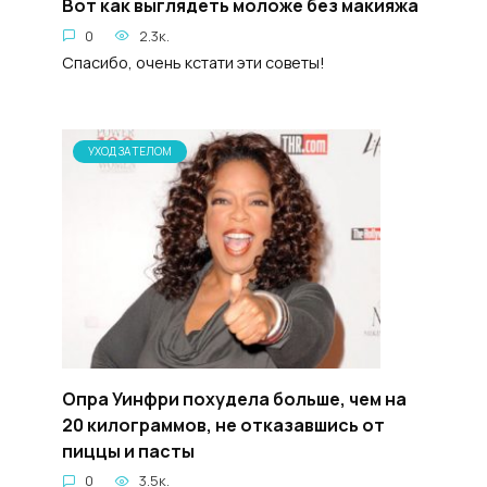
Вот как выглядеть моложе без макияжа
0
2.3к.
Спасибо, очень кстати эти советы!
УХОД ЗА ТЕЛОМ
Опра Уинфри похудела больше, чем на
20 килограммов, не отказавшись от
пиццы и пасты
0
3.5к.