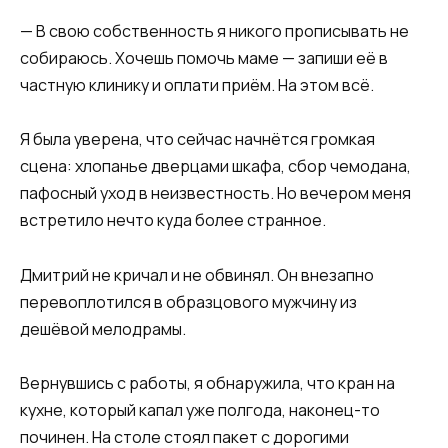
— В свою собственность я никого прописывать не
собираюсь. Хочешь помочь маме — запиши её в
частную клинику и оплати приём. На этом всё.
Я была уверена, что сейчас начнётся громкая
сцена: хлопанье дверцами шкафа, сбор чемодана,
пафосный уход в неизвестность. Но вечером меня
встретило нечто куда более странное.
Дмитрий не кричал и не обвинял. Он внезапно
перевоплотился в образцового мужчину из
дешёвой мелодрамы.
Вернувшись с работы, я обнаружила, что кран на
кухне, который капал уже полгода, наконец-то
починен. На столе стоял пакет с дорогими