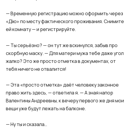
— Временную регистрацию можно оформить через
«Дію» по месту фактического проживания. Снимите
ей комнату — и регистрируйте.
— Ты серьёзно? — он тут же вскинулся, забыв про
скорбную маску. — Для матери мужа тебе даже угол
жалко? Это же просто отметка в документах, от
тебя ничего не отвалится!
— Эта «просто отметка» даёт человеку законное
право жить здесь, — ответила я. — А зная напор
Валентины Андреевны, к вечеру первого же дня мои
вещи уже будут лежать на балконе.
— Ну ты и сказала…