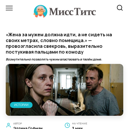
Перейти
к
содержанию
«Жена за мужем должна идти, а не сидеть на
своих метрах, словно помещица.» —
провозгласила свекровь, выразительно
постукивая пальцами по комоду
Возмутительно позволять чужим властвовать в твоём доме.
ИСТОРИИ
АВТОР
НА ЧТЕНИЕ
Эллина Гофман
3 мин