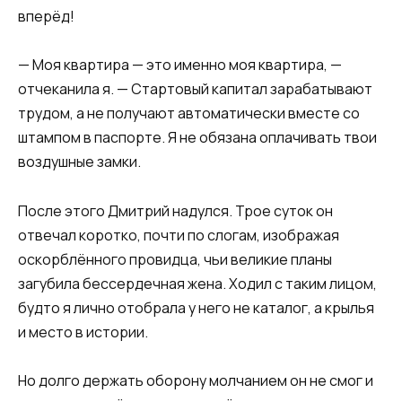
вперёд!
— Моя квартира — это именно моя квартира, —
отчеканила я. — Стартовый капитал зарабатывают
трудом, а не получают автоматически вместе со
штампом в паспорте. Я не обязана оплачивать твои
воздушные замки.
После этого Дмитрий надулся. Трое суток он
отвечал коротко, почти по слогам, изображая
оскорблённого провидца, чьи великие планы
загубила бессердечная жена. Ходил с таким лицом,
будто я лично отобрала у него не каталог, а крылья
и место в истории.
Но долго держать оборону молчанием он не смог и