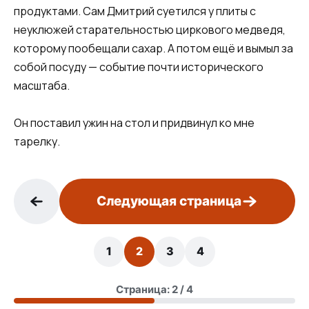
продуктами. Сам Дмитрий суетился у плиты с
неуклюжей старательностью циркового медведя,
которому пообещали сахар. А потом ещё и вымыл за
собой посуду — событие почти исторического
масштаба.
Он поставил ужин на стол и придвинул ко мне
тарелку.
Следующая страница
1
2
3
4
Страница: 2 / 4