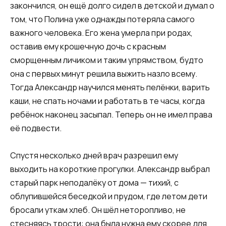
закончился, он ещё долго сидел в детской и думал о
том, что Полина уже однажды потеряла самого
важного человека. Его жена умерла при родах,
оставив ему крошечную дочь с красным
сморщенным личиком и таким упрямством, будто
она с первых минут решила выжить назло всему.
Тогда Александр научился менять пелёнки, варить
каши, не спать ночами и работать в те часы, когда
ребёнок наконец засыпал. Теперь он не имел права
её подвести.
Спустя несколько дней врач разрешил ему
выходить на короткие прогулки. Александр выбрал
старый парк неподалёку от дома — тихий, с
облупившейся беседкой и прудом, где летом дети
бросали уткам хлеб. Он шёл неторопливо, не
стесняясь трости: она была нужна ему скорее для