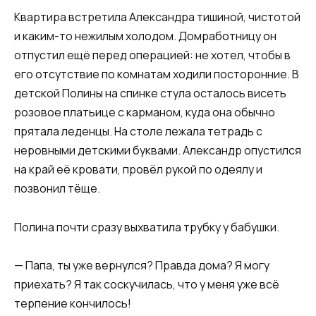
Квартира встретила Александра тишиной, чистотой
и каким-то нежилым холодом. Домработницу он
отпустил ещё перед операцией: не хотел, чтобы в
его отсутствие по комнатам ходили посторонние. В
детской Полины на спинке стула осталось висеть
розовое платьице с карманом, куда она обычно
прятала леденцы. На столе лежала тетрадь с
неровными детскими буквами. Александр опустился
на край её кровати, провёл рукой по одеялу и
позвонил тёще.
Полина почти сразу выхватила трубку у бабушки.
— Папа, ты уже вернулся? Правда дома? Я могу
приехать? Я так соскучилась, что у меня уже всё
терпение кончилось!