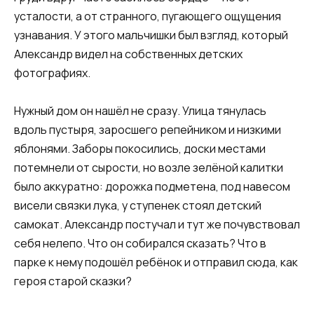
усталости, а от странного, пугающего ощущения
узнавания. У этого мальчишки был взгляд, который
Александр видел на собственных детских
фотографиях.
Нужный дом он нашёл не сразу. Улица тянулась
вдоль пустыря, заросшего репейником и низкими
яблонями. Заборы покосились, доски местами
потемнели от сырости, но возле зелёной калитки
было аккуратно: дорожка подметена, под навесом
висели связки лука, у ступенек стоял детский
самокат. Александр постучал и тут же почувствовал
себя нелепо. Что он собирался сказать? Что в
парке к нему подошёл ребёнок и отправил сюда, как
героя старой сказки?