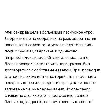
Александр вышел из больницы в пасмурное утро.
Дворники ещё не добрались до размокшей листвы,
прилипшей к дорожкам, а возле входа толпились
люди с сумками, свёртками и одинаково
напряжёнными лицами. Он двигался медленно,
будто прежде чем поставить ногу, должен был
договориться с собственным телом. Врач проводил
его почти до крыльца и в который раз напоминал о
лекарствах, режиме, недолгих прогулках и полном
запрете на лишние переживания. Но Александр
слышал не столько его голос, сколько ровное
биение под ладонью, которую невольно снова и