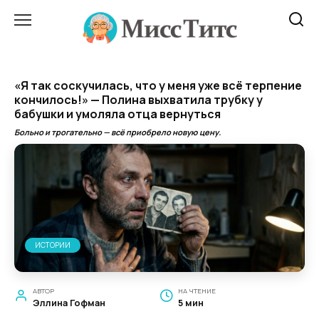
Перейти
к
содержанию
«Я так соскучилась, что у меня уже всё терпение
кончилось!» — Полина выхватила трубку у
бабушки и умоляла отца вернуться
Больно и трогательно — всё приобрело новую цену.
ИСТОРИИ
АВТОР
НА ЧТЕНИЕ
Эллина Гофман
5 мин