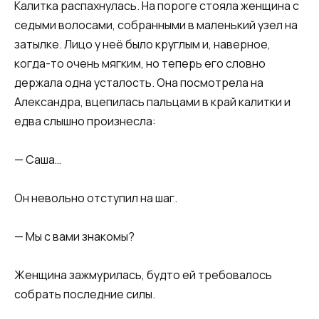
Калитка распахнулась. На пороге стояла женщина с
седыми волосами, собранными в маленький узел на
затылке. Лицо у неё было круглым и, наверное,
когда-то очень мягким, но теперь его словно
держала одна усталость. Она посмотрела на
Александра, вцепилась пальцами в край калитки и
едва слышно произнесла:
— Саша…
Он невольно отступил на шаг.
— Мы с вами знакомы?
Женщина зажмурилась, будто ей требовалось
собрать последние силы.