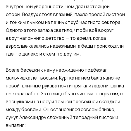
внутренней уверенности, чем для настоящей
опоры. Воздух стоял влажный, пахло прелой листвой
и тонким дымком из печных труб частного сектора.
Одного этого запаха хватило, чтобы всё вокруг
вдруг напомнило детство — то время, когда
взрослые казались надёжными, а беды происходили
где-то далеко и с кем-то другим.
Возле беседки к нему неожиданно подбежал
мальчишка лет восьми. Куртка на нём была явно не
новой, длинные рукава почти прятали ладони, шапка
съехала набок. Зато лицо было чистым, открытым, с
веснушками на носу и тёмной тревожной складкой
между бровями. Он остановился совсем близко,
сунул Александру сложенный тетрадный листок и
выпалил: