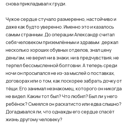
снова прикладывал к груди.
Чужое сердце стучало размеренно, настойчиво и
даже как будто уверенно. Именно это и казалось
самым странным. До операции Александр считал
себя человеком приземлённым и здравым: держал
несколько хороших обувных отделов, знал цену
деньгам, не верил ни в знаки, ни в предчувствия, не
терпел бессмысленной болтовни. А теперь среди
ночи он просыпался не из-за мыслей о поставках,
договорах или о том, как поскорее забрать дочку от
тёщи. Его занимал незнакомец, которого он никогда
не видел. Каким тот был? Что любил? Был ли у него
ребёнок? Смеялся он раскатисто или едва слышно?
Догадывался ли, что однажды его сердце спасёт
жизнь другому человеку?