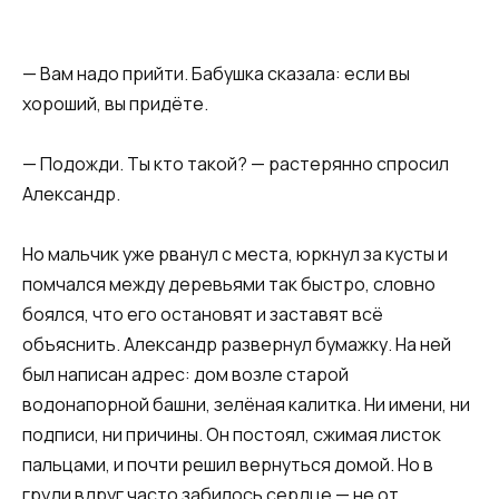
— Вам надо прийти. Бабушка сказала: если вы
хороший, вы придёте.
— Подожди. Ты кто такой? — растерянно спросил
Александр.
Но мальчик уже рванул с места, юркнул за кусты и
помчался между деревьями так быстро, словно
боялся, что его остановят и заставят всё
объяснить. Александр развернул бумажку. На ней
был написан адрес: дом возле старой
водонапорной башни, зелёная калитка. Ни имени, ни
подписи, ни причины. Он постоял, сжимая листок
пальцами, и почти решил вернуться домой. Но в
груди вдруг часто забилось сердце — не от