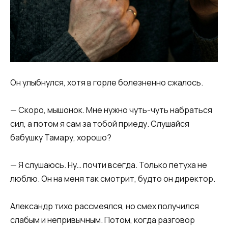
Он улыбнулся, хотя в горле болезненно сжалось.
— Скоро, мышонок. Мне нужно чуть-чуть набраться
сил, а потом я сам за тобой приеду. Слушайся
бабушку Тамару, хорошо?
— Я слушаюсь. Ну… почти всегда. Только петуха не
люблю. Он на меня так смотрит, будто он директор.
Александр тихо рассмеялся, но смех получился
слабым и непривычным. Потом, когда разговор