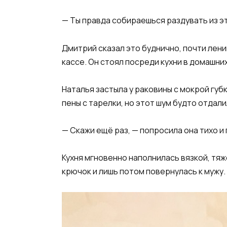
— Ты правда собираешься раздувать из э
Дмитрий сказал это буднично, почти лени
кассе. Он стоял посреди кухни в домашних
Наталья застыла у раковины с мокрой губк
пены с тарелки, но этот шум будто отдалил
— Скажи ещё раз, — попросила она тихо и
Кухня мгновенно наполнилась вязкой, тя
крючок и лишь потом повернулась к мужу.