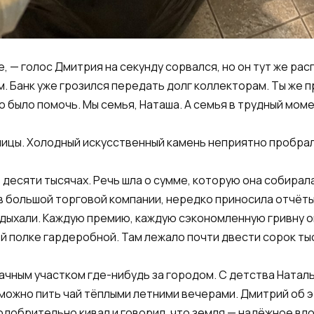
е, — голос Дмитрия на секунду сорвался, но он тут же ра
м. Банк уже грозился передать долг коллекторам. Ты же
о было помочь. Мы семья, Наташа. А семья в трудный моме
ицы. Холодный искусственный камень неприятно пробрал
в десяти тысячах. Речь шла о сумме, которую она собирал
 большой торговой компании, нередко приносила отчёты
дыхали. Каждую премию, каждую сэкономленную гривну он
й полке гардеробной. Там лежало почти двести сорок тыс
ачным участком где-нибудь за городом. С детства Наталь
 можно пить чай тёплыми летними вечерами. Дмитрий об эт
одобрительно кивал и говорил, что земля — надёжное вл