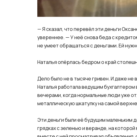
— Я сказал, что перевёл эти деньги Оксан
увереннее. — У неё снова беда с кредито
не умеет обращаться с деньгами. Ей нужн
Наталья опёрлась бедром о край столешн
Дело было не в тысяче гривен. И даже не 
Наталья работала ведущим бухгалтером в
вечерами, когда нормальные люди уже от
металлическую шкатулку на самой верхне
Эти деньги были её будущим маленьким д
грядках с зеленью и веранде, на которой
вместе с ней просматривал объявления, 