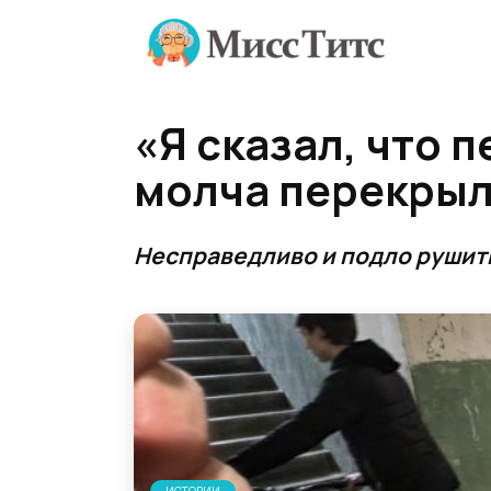
Перейти
к
содержанию
«Я сказал, что 
молча перекрыла
Несправедливо и подло рушит