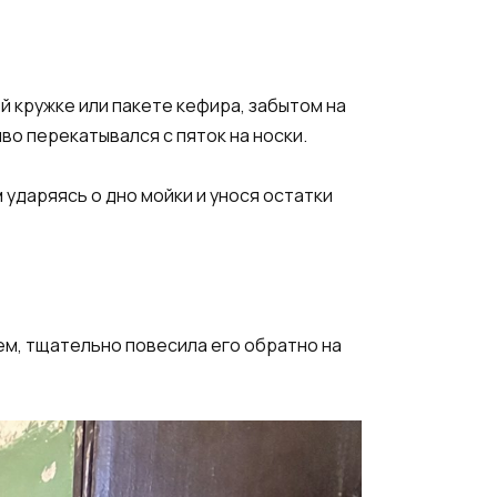
ей кружке или пакете кефира, забытом на
во перекатывался с пяток на носки.
м ударяясь о дно мойки и унося остатки
ем, тщательно повесила его обратно на