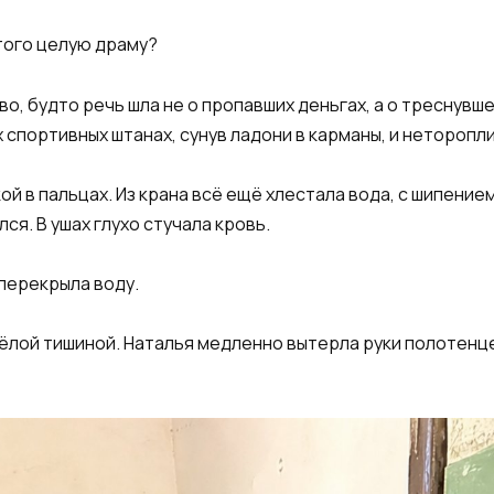
того целую драму?
во, будто речь шла не о пропавших деньгах, а о треснувш
 спортивных штанах, сунув ладони в карманы, и неторопли
ой в пальцах. Из крана всё ещё хлестала вода, с шипение
ся. В ушах глухо стучала кровь.
 перекрыла воду.
жёлой тишиной. Наталья медленно вытерла руки полотенц