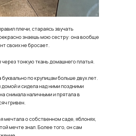
справил плечи, стараясь звучать
 прекрасно знаешь мою сестру: она вообще
нт своих не бросает.
 через тонкую ткань домашнего платья.
а буквально по крупицам больше двух лет.
 домой и сидела над ними поздними
а снимала наличными и прятала в
яч гривен.
я мечтала о собственном саде, яблонях,
ой мечте знал. Более того, он сам
ожение.