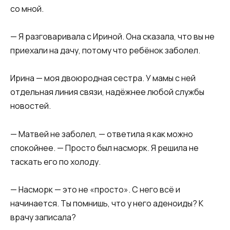
со мной.
— Я разговаривала с Ириной. Она сказала, что вы не
приехали на дачу, потому что ребёнок заболел.
Ирина — моя двоюродная сестра. У мамы с ней
отдельная линия связи, надёжнее любой службы
новостей.
— Матвей не заболел, — ответила я как можно
спокойнее. — Просто был насморк. Я решила не
таскать его по холоду.
— Насморк — это не «просто». С него всё и
начинается. Ты помнишь, что у него аденоиды? К
врачу записала?