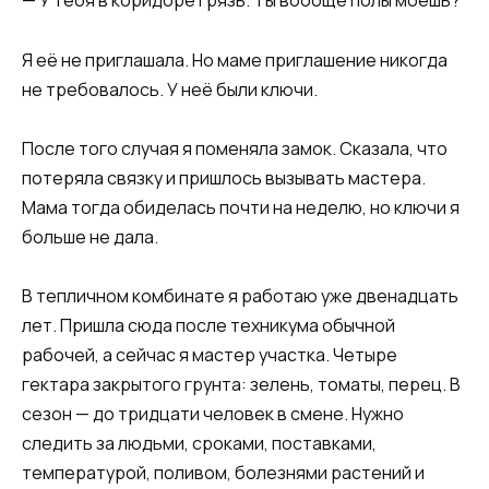
— У тебя в коридоре грязь. Ты вообще полы моешь?
Я её не приглашала. Но маме приглашение никогда
не требовалось. У неё были ключи.
После того случая я поменяла замок. Сказала, что
потеряла связку и пришлось вызывать мастера.
Мама тогда обиделась почти на неделю, но ключи я
больше не дала.
В тепличном комбинате я работаю уже двенадцать
лет. Пришла сюда после техникума обычной
рабочей, а сейчас я мастер участка. Четыре
гектара закрытого грунта: зелень, томаты, перец. В
сезон — до тридцати человек в смене. Нужно
следить за людьми, сроками, поставками,
температурой, поливом, болезнями растений и