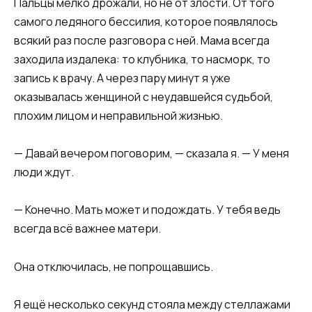
Пальцы мелко дрожали, но не от злости. От того
самого ледяного бессилия, которое появлялось
всякий раз после разговора с ней. Мама всегда
заходила издалека: то клубника, то насморк, то
запись к врачу. А через пару минут я уже
оказывалась женщиной с неудавшейся судьбой,
плохим лицом и неправильной жизнью.
— Давай вечером поговорим, — сказала я. — У меня
люди ждут.
— Конечно. Мать может и подождать. У тебя ведь
всегда всё важнее матери.
Она отключилась, не попрощавшись.
Я ещё несколько секунд стояла между стеллажами