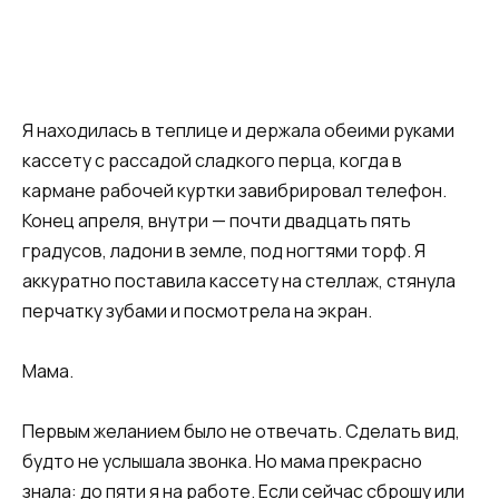
Я находилась в теплице и держала обеими руками
кассету с рассадой сладкого перца, когда в
кармане рабочей куртки завибрировал телефон.
Конец апреля, внутри — почти двадцать пять
градусов, ладони в земле, под ногтями торф. Я
аккуратно поставила кассету на стеллаж, стянула
перчатку зубами и посмотрела на экран.
Мама.
Первым желанием было не отвечать. Сделать вид,
будто не услышала звонка. Но мама прекрасно
знала: до пяти я на работе. Если сейчас сброшу или