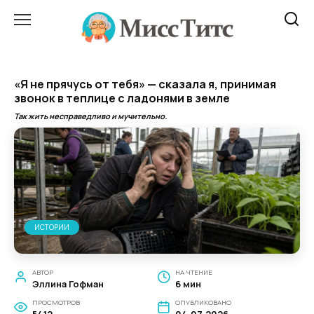
Перейти
к
содержанию
«Я не прячусь от тебя» — сказала я, принимая
звонок в теплице с ладонями в земле
Так жить несправедливо и мучительно.
ИСТОРИИ
АВТОР
НА ЧТЕНИЕ
Эллина Гофман
6 мин
ПРОСМОТРОВ
ОПУБЛИКОВАНО