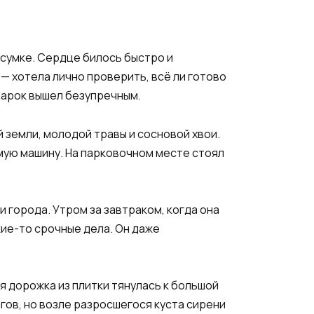
 сумке. Сердце билось быстро и
— хотела лично проверить, всё ли готово
одарок вышел безупречным.
й земли, молодой травы и сосновой хвои.
омую машину. На парковочном месте стоял
 города. Утром за завтраком, когда она
кие-то срочные дела. Он даже
я дорожка из плитки тянулась к большой
гов, но возле разросшегося куста сирени