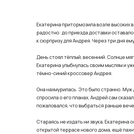
Екатерина притормозила возле высоких в
радостно: до приезда доставки оставалос
к сюрпризу для Андрея. Через три дня ем
День стоял тёплый, весенний. Солнце мяг
Екатерина улыбнулась своим мыслям и уже
тёмно-синий кроссовер Андрея.
Она нахмурилась. Это было странно. Муж 
спросила о его планах, Андрей сам сказал
пожаловался, что выбраться раньше вече
Стараясь не издать ни звука, Екатерина 
открытой террасе нового дома, ещё пахн