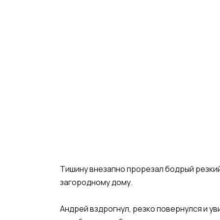
Тишину внезапно прорезал бодрый резкий 
загородному дому.
Андрей вздрогнул, резко повернулся и ув