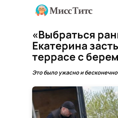
Перейти
к
содержанию
«Выбраться ран
Екатерина засты
террасе с бере
Это было ужасно и бесконечно