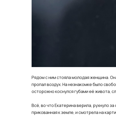
Рядом с ним стояла молодая женщина. Она
пропал воздух. На незнакомке было свобо
осторожно коснулся губами её живота, сл
Всё, во что Екатерина верила, рухнуло за 
прикованная к земле, и смотрела на карт