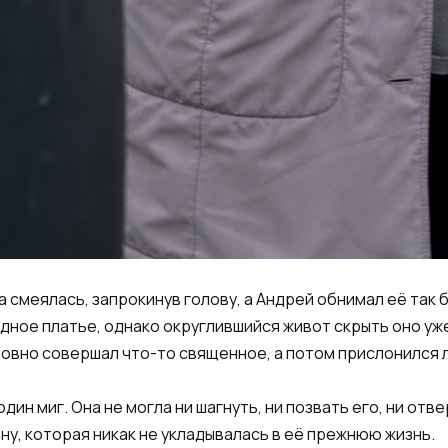
 смеялась, запрокинув голову, а Андрей обнимал её так 
дное платье, однако округлившийся живот скрыть оно уже
овно совершал что-то священное, а потом прислонился л
один миг. Она не могла ни шагнуть, ни позвать его, ни от
ину, которая никак не укладывалась в её прежнюю жизнь.