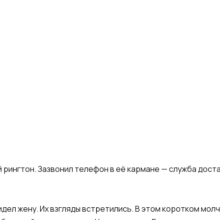
рингтон. Зазвонил телефон в её кармане — служба достав
идел жену. Их взгляды встретились. В этом коротком молч