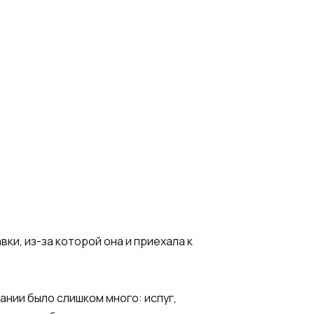
ки, из-за которой она и приехала к
ании было слишком много: испуг,