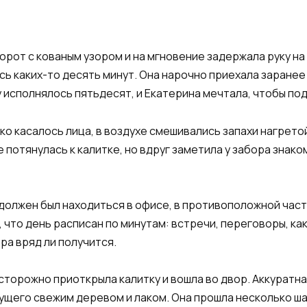
орот с кованым узором и на мгновение задержала руку на
ь каких-то десять минут. Она нарочно приехала заранее 
у исполнялось пятьдесят, и Екатерина мечтала, чтобы п
ко касалось лица, в воздухе смешивались запахи нагрето
 потянулась к калитке, но вдруг заметила у забора знак
должен был находиться в офисе, в противоположной части
, что день расписан по минутам: встречи, переговоры, ка
ра вряд ли получится.
осторожно приоткрыла калитку и вошла во двор. Аккуратна
ущего свежим деревом и лаком. Она прошла несколько ша