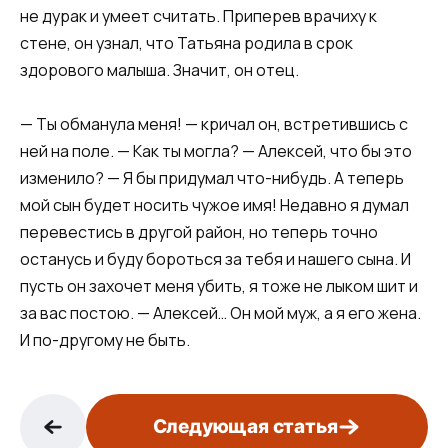
не дурак и умеет считать. Приперев врачиху к
стене, он узнал, что Татьяна родила в срок
здорового малыша. Значит, он отец.
— Ты обманула меня! — кричал он, встретившись с
ней на поле. — Как ты могла? — Алексей, что бы это
изменило? — Я бы придумал что-нибудь. А теперь
мой сын будет носить чужое имя! Недавно я думал
перевестись в другой район, но теперь точно
останусь и буду бороться за тебя и нашего сына. И
пусть он захочет меня убить, я тоже не лыком шит и
за вас постою. — Алексей… Он мой муж, а я его жена.
И по-другому не быть.
Следующая статья