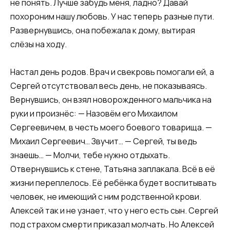
не понять. Лучше забудь меня, ладно? Давай
похороним нашу любовь. У нас теперь разные пути.
Развернувшись, она побежала к дому, вытирая
слёзы на ходу.
Настал день родов. Врач и свекровь помогали ей, а
Сергей отсутствовал весь день, не показываясь.
Вернувшись, он взял новорожденного мальчика на
руки и произнёс: — Назовём его Михаилом
Сергеевичем, в честь моего боевого товарища. —
Михаил Сергеевич… Звучит… — Сергей, ты ведь
знаешь… — Молчи, тебе нужно отдыхать.
Отвернувшись к стене, Татьяна заплакала. Всё в её
жизни переплелось. Её ребёнка будет воспитывать
человек, не имеющий с ним родственной крови.
Алексей так и не узнает, что у него есть сын. Сергей
под страхом смерти приказал молчать. Но Алексей