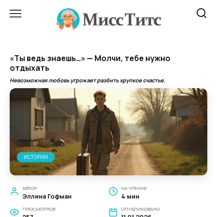
Перейти
к
содержанию
«Ты ведь знаешь…» — Молчи, тебе нужно
отдыхать
Невозможная любовь угрожает разбить хрупкое счастье.
ИСТОРИИ
АВТОР
НА ЧТЕНИЕ
Эллина Гофман
4 мин
ПРОСМОТРОВ
ОПУБЛИКОВАНО