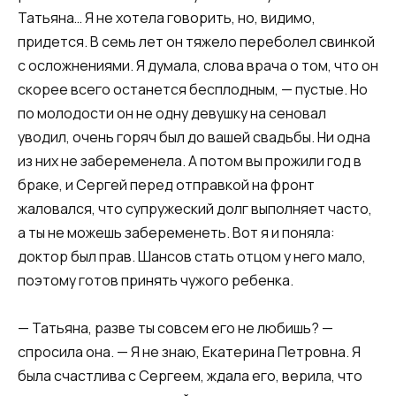
Татьяна… Я не хотела говорить, но, видимо,
придется. В семь лет он тяжело переболел свинкой
с осложнениями. Я думала, слова врача о том, что он
скорее всего останется бесплодным, — пустые. Но
по молодости он не одну девушку на сеновал
уводил, очень горяч был до вашей свадьбы. Ни одна
из них не забеременела. А потом вы прожили год в
браке, и Сергей перед отправкой на фронт
жаловался, что супружеский долг выполняет часто,
а ты не можешь забеременеть. Вот я и поняла:
доктор был прав. Шансов стать отцом у него мало,
поэтому готов принять чужого ребенка.
— Татьяна, разве ты совсем его не любишь? —
спросила она. — Я не знаю, Екатерина Петровна. Я
была счастлива с Сергеем, ждала его, верила, что