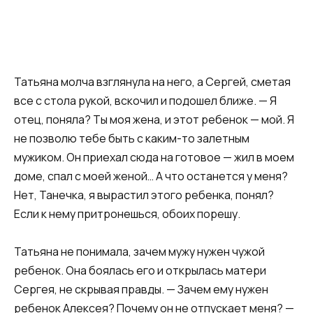
Татьяна молча взглянула на него, а Сергей, сметая
все с стола рукой, вскочил и подошел ближе. — Я
отец, поняла? Ты моя жена, и этот ребенок — мой. Я
не позволю тебе быть с каким-то залетным
мужиком. Он приехал сюда на готовое — жил в моем
доме, спал с моей женой… А что останется у меня?
Нет, Танечка, я вырастил этого ребенка, понял?
Если к нему притронешься, обоих порешу.
Татьяна не понимала, зачем мужу нужен чужой
ребенок. Она боялась его и открылась матери
Сергея, не скрывая правды. — Зачем ему нужен
ребенок Алексея? Почему он не отпускает меня? —