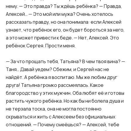
нему. — Это правда? Ты ждёшь ребёнка? — Правда,
Алексей… — Это мой или мужа? Очень хотелось
рассказать правду, но она понимала: если Алексей
узнает, что ребёнок его, он будет бороться за него,
а это может привести к беде. — Нет, Алексей. Это
ребёнок Сергея. Прости меня.
— За что прощать тебя, Татьяна? В чем твоя вина? —
Таня… Давай уедем? Сбежим, и Сергей нас не
найдёт. А ребёнка я воспитаю. Мы же любим друг
друга! Татьяна громко рассмеялась. Какое
благородство у этих мужчин. Оба любят её и готовы
растить чужого ребёнка. Но как бы ни болела душа и
не терзала тоска, она не могла постоянно
скрываться и жить с Алексеем без официальных
отношений. — Почему смеёшься? — Алексей, тебе