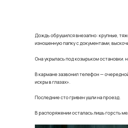
Дождь обрушился внезапно: крупные, тяжё
изношенную папку с документами, выскочи
Она укрылась под козырьком остановки
,
н
В кармане зазвонил телефон — очередно
искры в глазах».
Последние сто гривен ушли на проезд.
В распоряжении осталась лишь горсть мел