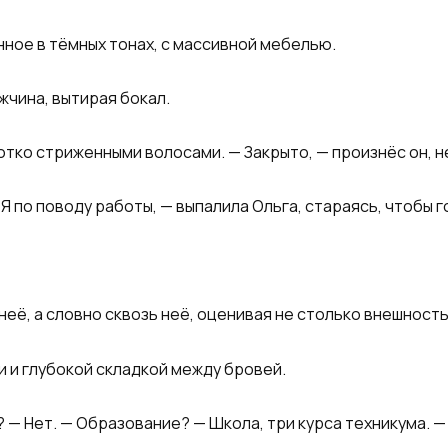
ное в тёмных тонах, с массивной мебелью.
ужчина, вытирая бокал.
отко стриженными волосами. — Закрыто, — произнёс он, 
 Я по поводу работы, — выпалила Ольга, стараясь, чтобы 
 неё, а словно сквозь неё, оценивая не столько внешност
и и глубокой складкой между бровей.
? — Нет. — Образование? — Школа, три курса техникума. 