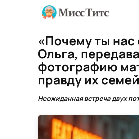
Перейти
к
содержанию
«Почему ты нас 
Ольга, передав
фотографию мат
правду их семе
Неожиданная встреча двух по