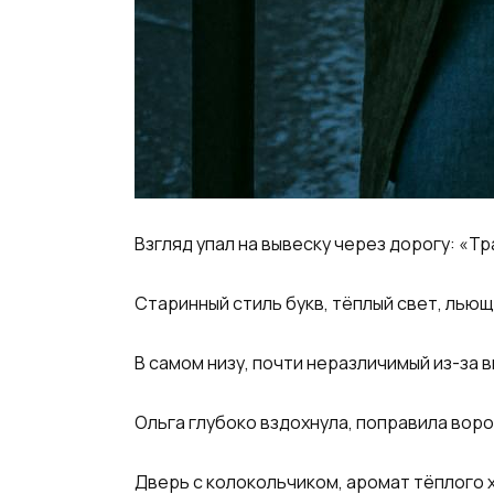
Взгляд упал на вывеску через дорогу: «Т
Старинный стиль букв, тёплый свет, льющ
В самом низу, почти неразличимый из-за
Ольга глубоко вздохнула, поправила воро
Дверь с колокольчиком, аромат тёплого х