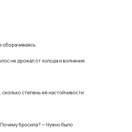
не оборачиваясь.
голос не дрожал от холода и волнения.
ь, сколько степень её настойчивости.
— Почему бросила? — Нужно было