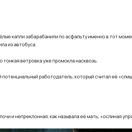
лые капли забарабанили по асфальту именно в тот момент
ла из автобуса.
о тонкая ветровка уже промокла насквозь.
й потенциальный работодатель, который считал её «слиш
очи и непреклонная, как называла её мать, «ослиная упр