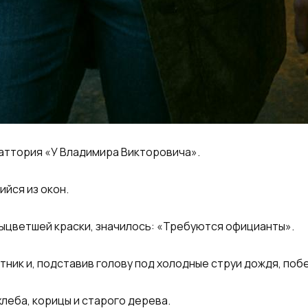
раттория «У Владимира Викторовича».
ийся из окон.
 выцветшей краски, значилось: «Требуются официанты».
тник и, подставив голову под холодные струи дождя, поб
леба, корицы и старого дерева.