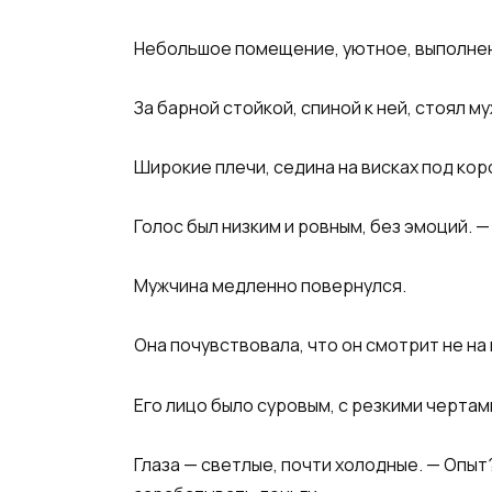
Небольшое помещение, уютное, выполнен
За барной стойкой, спиной к ней, стоял м
Широкие плечи, седина на висках под кор
Голос был низким и ровным, без эмоций. —
Мужчина медленно повернулся.
Она почувствовала, что он смотрит не на
Его лицо было суровым, с резкими чертам
Глаза — светлые, почти холодные. — Опыт