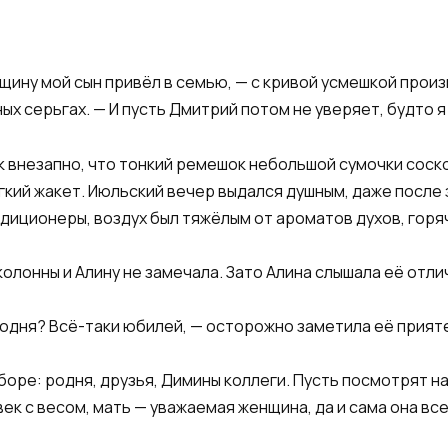
щину мой сын привёл в семью, — с кривой усмешкой прои
х серьгах. — И пусть Дмитрий потом не уверяет, будто я
ак внезапно, что тонкий ремешок небольшой сумочки соско
гкий жакет. Июльский вечер выдался душным, даже после 
иционеры, воздух был тяжёлым от ароматов духов, горя
олонны и Алину не замечала. Зато Алина слышала её отл
годня? Всё-таки юбилей, — осторожно заметила её прият
 сборе: родня, друзья, Димины коллеги. Пусть посмотрят н
ек с весом, мать — уважаемая женщина, да и сама она все