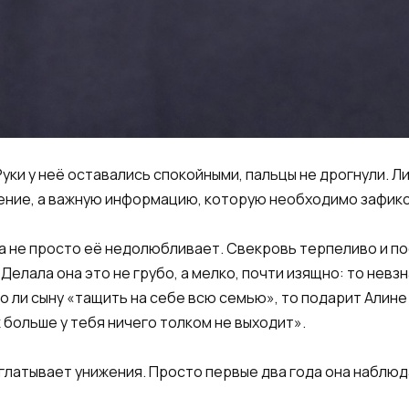
Руки у неё оставались спокойными, пальцы не дрогнули. Л
ление, а важную информацию, которую необходимо зафик
а не просто её недолюбливает. Свекровь терпеливо и п
Делала она это не грубо, а мелко, почти изящно: то невз
ло ли сыну «тащить на себе всю семью», то подарит Алин
ж больше у тебя ничего толком не выходит».
оглатывает унижения. Просто первые два года она наблюд