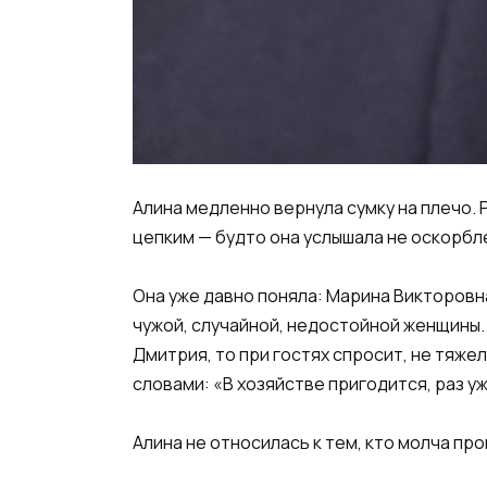
Алина медленно вернула сумку на плечо. 
цепким — будто она услышала не оскорб
Она уже давно поняла: Марина Викторовн
чужой, случайной, недостойной женщины. 
Дмитрия, то при гостях спросит, не тяже
словами: «В хозяйстве пригодится, раз у
Алина не относилась к тем, кто молча пр