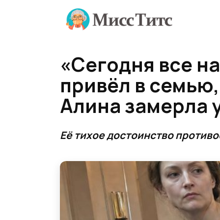
Перейти
к
содержанию
«Сегодня все н
привёл в семью,
Алина замерла у
Её тихое достоинство противо