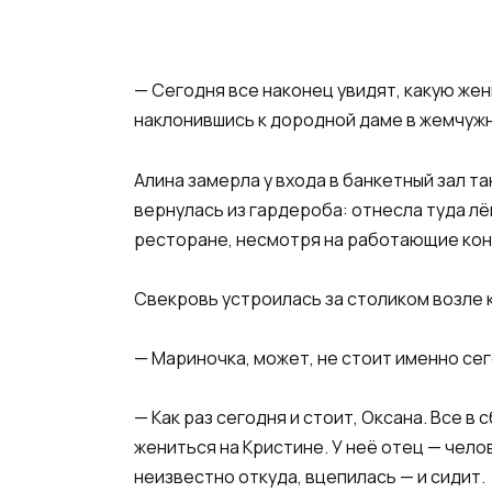
— Сегодня все наконец увидят, какую жен
наклонившись к дородной даме в жемчужны
Алина замерла у входа в банкетный зал т
вернулась из гардероба: отнесла туда лё
ресторане, несмотря на работающие конд
Свекровь устроилась за столиком возле к
— Мариночка, может, не стоит именно се
— Как раз сегодня и стоит, Оксана. Все в
жениться на Кристине. У неё отец — челов
неизвестно откуда, вцепилась — и сидит.