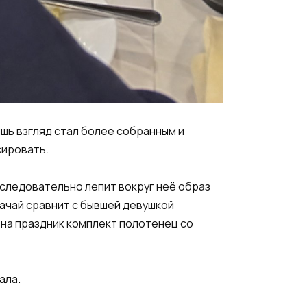
ишь взгляд стал более собранным и
сировать.
оследовательно лепит вокруг неё образ
начай сравнит с бывшей девушкой
е на праздник комплект полотенец со
ала.