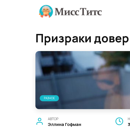
Перейти
к
содержанию
Призраки довер
РАЗНОЕ
АВТОР
Н
Эллина Гофман