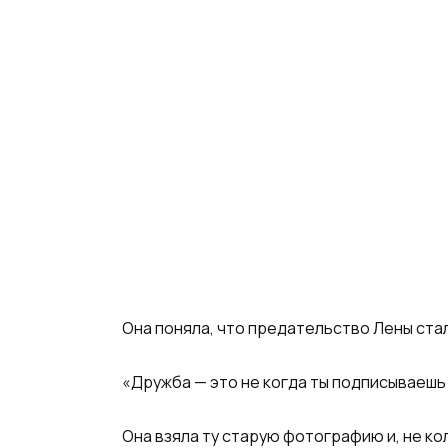
Она поняла, что предательство Лены ста
«Дружба — это не когда ты подписываешь з
Она взяла ту старую фотографию и, не ко