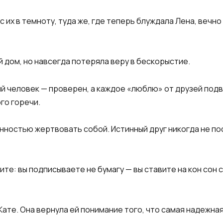
 их в темноту, туда же, где теперь блуждала Лена, вечн
й дом, но навсегда потеряла веру в бескорыстие.
ый человек — проверен, а каждое «люблю» от друзей подв
го горечи.
анностью жертвовать собой. Истинный друг никогда не п
ите: вы подписываете не бумагу — вы ставите на кон сон
ате. Она вернула ей понимание того, что самая надежная