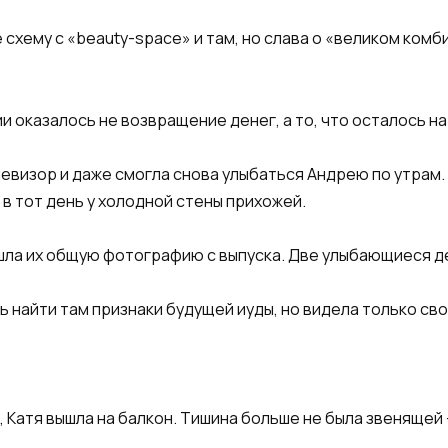
е схему с «beauty-space» и там, но слава о «великом ком
 оказалось не возвращение денег, а то, что осталось на
левизор и даже смогла снова улыбаться Андрею по утрам. 
 в тот день у холодной стены прихожей.
шла их общую фотографию с выпуска. Две улыбающиеся д
ь найти там признаки будущей иуды, но видела только с
, Катя вышла на балкон. Тишина больше не была звенящей 