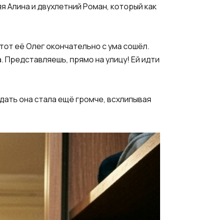
я Алина и двухлетний Роман, который как
Этот её Олег окончательно с ума сошёл.
. Представляешь, прямо на улицу! Ей идти
ыдать она стала ещё громче, всхлипывая