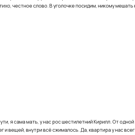
тихо, честное слово. В уголочке посидим, никому мешать 
рути, я сама мать, у нас рос шестилетний Кирилл. От одно
г и вещей, внутри всё сжималось. Да, квартира у нас все