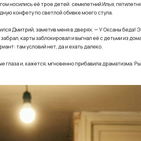
згом носились её трое детей: семилетний Илья, пятилетня
дную конфету по светлой обивке моего стула.
шился Дмитрий, заметив меня в дверях. — У Оксаны беда! 
забрал, карты заблокировал и выгнал её с детьми из дома
иант: там условий нет, да и ехать далеко.
ые глаза и, кажется, мгновенно прибавила драматизма. Р