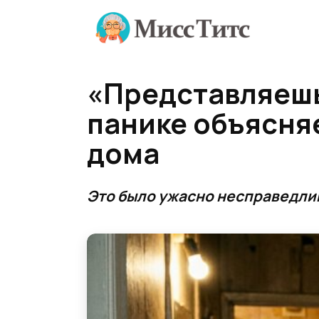
Перейти
к
содержанию
«Представляешь
панике объясняе
дома
Это было ужасно несправедли