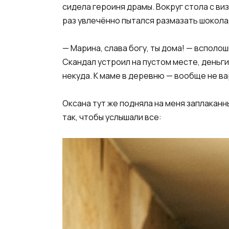
сидела героиня драмы. Вокруг стола с ви
раз увлечённо пытался размазать шокола
— Марина, слава богу, ты дома! — всполо
Скандал устроил на пустом месте, деньги 
некуда. К маме в деревню — вообще не вар
Оксана тут же подняла на меня заплаканн
так, чтобы услышали все: