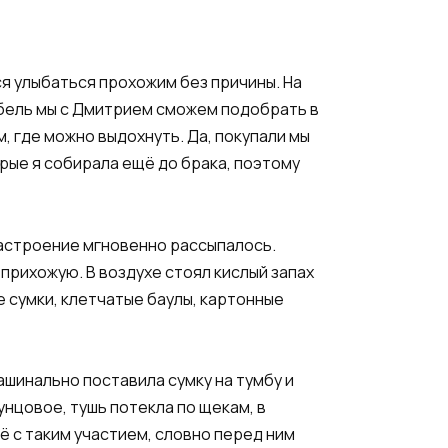
ся улыбаться прохожим без причины. На
ебель мы с Дмитрием сможем подобрать в
, где можно выдохнуть. Да, покупали мы
орые я собирала ещё до брака, поэтому
 настроение мгновенно рассыпалось.
прихожую. В воздухе стоял кислый запах
е сумки, клетчатые баулы, картонные
ашинально поставила сумку на тумбу и
унцовое, тушь потекла по щекам, в
ё с таким участием, словно перед ним