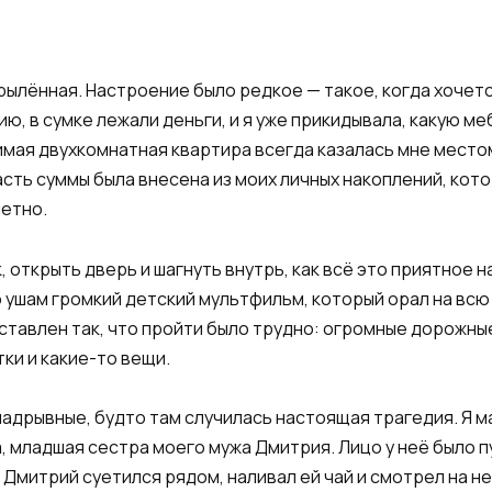
крылённая. Настроение было редкое — такое, когда хочет
ю, в сумке лежали деньги, и я уже прикидывала, какую м
мая двухкомнатная квартира всегда казалась мне местом
асть суммы была внесена из моих личных накоплений, кот
петно.
, открыть дверь и шагнуть внутрь, как всё это приятное
 ушам громкий детский мультфильм, который орал на всю 
ставлен так, что пройти было трудно: огромные дорожны
тки и какие-то вещи.
надрывные, будто там случилась настоящая трагедия. Я м
, младшая сестра моего мужа Дмитрия. Лицо у неё было п
 Дмитрий суетился рядом, наливал ей чай и смотрел на не