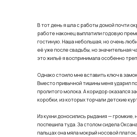
В тот день я шла с работы домой почти о
работе наконец выплатили годовую преми
гостиную. Наша небольшая, но очень люби
её уже после свадьбы, но значительная ч
это жильё я воспринимала особенно тре
Однако стоило мне вставить ключ в замок
Вместо привычной тишины меня ударил по
пролитого молока. А коридор оказался за
коробки, из которых торчали детские кур
Из кухни доносились рыдания — громкие, 
поспешила туда. За столом сидела Оксана
пальцах она мяла мокрый носовой платок.