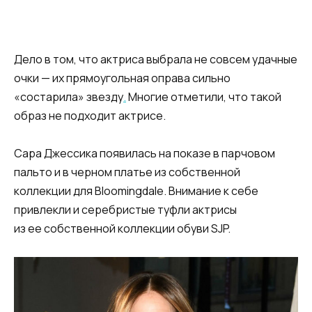
Дело в том
,
что актриса выбрала не совсем удачные
очки — их прямоугольная оправа сильно
«
состарила» звезду
.
Многие отметили
,
что такой
образ не подходит актрисе.
Сара Джессика появилась на показе в парчовом
пальто и в черном платье из собственной
коллекции для Bloomingdale. Внимание к себе
привлекли и серебристые туфли актрисы
из ее собственной коллекции обуви SJP.