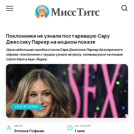
Перейти
к
содержанию
Поклонники не узнали постаревшую Сару
Джессику Паркер на модном показе
Одна небольшая ошибка стоила Саре Джессике Паркер безупречного
образа: поклонники с трудом узнали актрису, появившуюся на показе
Calvin Klein в Нью-Йорке.
УХОД ЗА ТЕЛОМ
АВТОР
НА ЧТЕНИЕ
Эллина Гофман
1 мин