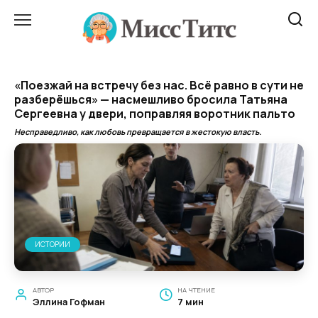
Перейти
к
содержанию
«Поезжай на встречу без нас. Всё равно в сути не
разберёшься» — насмешливо бросила Татьяна
Сергеевна у двери, поправляя воротник пальто
Несправедливо, как любовь превращается в жестокую власть.
ИСТОРИИ
АВТОР
НА ЧТЕНИЕ
Эллина Гофман
7 мин