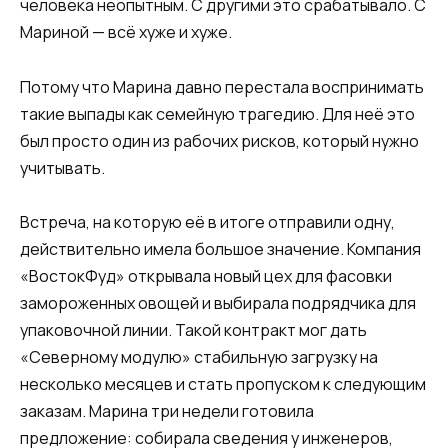
человека неопытным. С другими это срабатывало. С
Мариной — всё хуже и хуже.
Потому что Марина давно перестала воспринимать
такие выпады как семейную трагедию. Для неё это
был просто один из рабочих рисков, который нужно
учитывать.
Встреча, на которую её в итоге отправили одну,
действительно имела большое значение. Компания
«ВостокФуд» открывала новый цех для фасовки
замороженных овощей и выбирала подрядчика для
упаковочной линии. Такой контракт мог дать
«Северному модулю» стабильную загрузку на
несколько месяцев и стать пропуском к следующим
заказам. Марина три недели готовила
предложение: собирала сведения у инженеров,