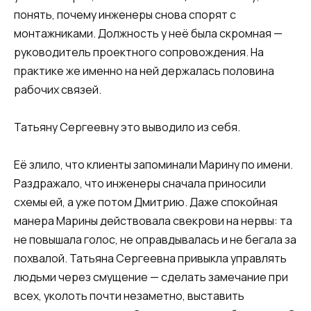
понять, почему инженеры снова спорят с
монтажниками. Должность у неё была скромная —
руководитель проектного сопровождения. На
практике же именно на ней держалась половина
рабочих связей.
Татьяну Сергеевну это выводило из себя.
Её злило, что клиенты запоминали Марину по имени.
Раздражало, что инженеры сначала приносили
схемы ей, а уже потом Дмитрию. Даже спокойная
манера Марины действовала свекрови на нервы: та
не повышала голос, не оправдывалась и не бегала за
похвалой. Татьяна Сергеевна привыкла управлять
людьми через смущение — сделать замечание при
всех, уколоть почти незаметно, выставить