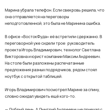
Марина убрала телефон. Если свекровь решила, что
она отправляется на переговоры
неподготовленной, это была не Маринина ошибка.
В офисе «ВостокФуда» её встретили сдержанно. В
переговорной уже сидели трое: руководитель
проекта Игорь Владимирович, технолог Светлана
Викторовна и юрист компании Максим Андреевич.
На столе были разложены распечатанные
предложения разных подрядчиков, рядом стоял
ноутбук с открытой таблицей.
Игорь Владимирович посмотрел Марине за спину,
словно ожидал увидеть ещё кого-то.
— Добрый день. А Дмитрий Андреевич не приехал с