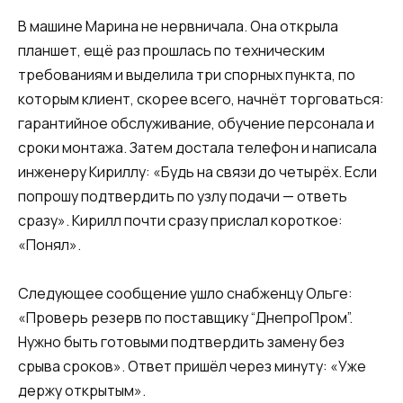
В машине Марина не нервничала. Она открыла
планшет, ещё раз прошлась по техническим
требованиям и выделила три спорных пункта, по
которым клиент, скорее всего, начнёт торговаться:
гарантийное обслуживание, обучение персонала и
сроки монтажа. Затем достала телефон и написала
инженеру Кириллу: «Будь на связи до четырёх. Если
попрошу подтвердить по узлу подачи — ответь
сразу». Кирилл почти сразу прислал короткое:
«Понял».
Следующее сообщение ушло снабженцу Ольге:
«Проверь резерв по поставщику “ДнепроПром”.
Нужно быть готовыми подтвердить замену без
срыва сроков». Ответ пришёл через минуту: «Уже
держу открытым».