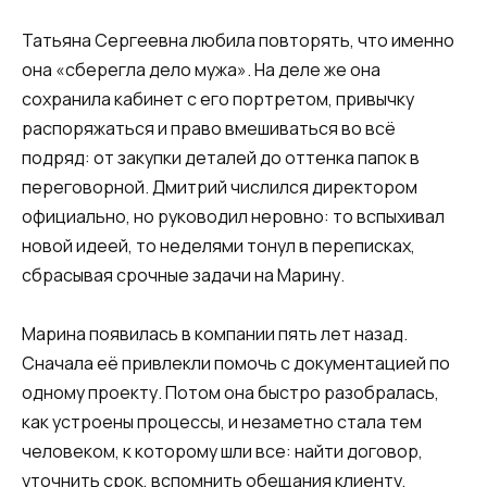
Татьяна Сергеевна любила повторять, что именно
она «сберегла дело мужа». На деле же она
сохранила кабинет с его портретом, привычку
распоряжаться и право вмешиваться во всё
подряд: от закупки деталей до оттенка папок в
переговорной. Дмитрий числился директором
официально, но руководил неровно: то вспыхивал
новой идеей, то неделями тонул в переписках,
сбрасывая срочные задачи на Марину.
Марина появилась в компании пять лет назад.
Сначала её привлекли помочь с документацией по
одному проекту. Потом она быстро разобралась,
как устроены процессы, и незаметно стала тем
человеком, к которому шли все: найти договор,
уточнить срок, вспомнить обещания клиенту,