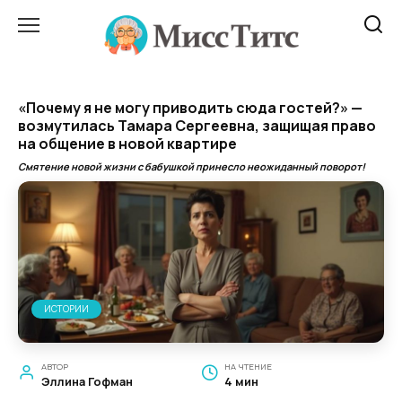
Перейти
к
содержанию
«Почему я не могу приводить сюда гостей?» —
возмутилась Тамара Сергеевна, защищая право
на общение в новой квартире
Смятение новой жизни с бабушкой принесло неожиданный поворот!
ИСТОРИИ
АВТОР
НА ЧТЕНИЕ
Эллина Гофман
4 мин