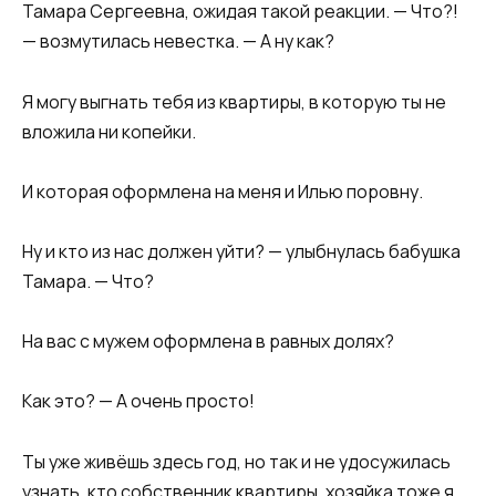
Тамара Сергеевна, ожидая такой реакции. — Что?!
— возмутилась невестка. — А ну как?
Я могу выгнать тебя из квартиры, в которую ты не
вложила ни копейки.
И которая оформлена на меня и Илью поровну.
Ну и кто из нас должен уйти? — улыбнулась бабушка
Тамара. — Что?
На вас с мужем оформлена в равных долях?
Как это? — А очень просто!
Ты уже живёшь здесь год, но так и не удосужилась
узнать, кто собственник квартиры, хозяйка тоже я.