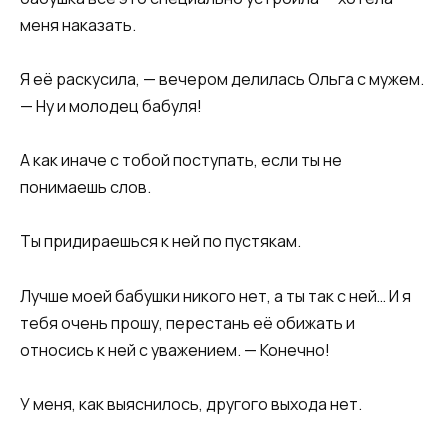
меня наказать.
Я её раскусила, — вечером делилась Ольга с мужем.
— Ну и молодец бабуля!
А как иначе с тобой поступать, если ты не
понимаешь слов.
Ты придираешься к ней по пустякам.
Лучше моей бабушки никого нет, а ты так с ней… И я
тебя очень прошу, перестань её обижать и
относись к ней с уважением. — Конечно!
У меня, как выяснилось, другого выхода нет.