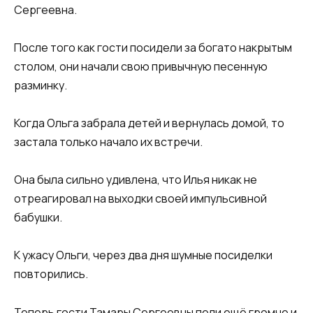
Сергеевна.
После того как гости посидели за богато накрытым
столом, они начали свою привычную песенную
разминку.
Когда Ольга забрала детей и вернулась домой, то
застала только начало их встречи.
Она была сильно удивлена, что Илья никак не
отреагировал на выходки своей импульсивной
бабушки.
К ужасу Ольги, через два дня шумные посиделки
повторились.
Теперь гости Тамары Сергеевны пели ещё громче и