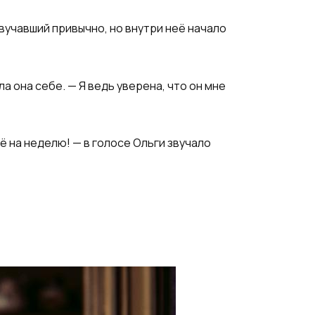
вучавший привычно, но внутри неё начало
 она себе. — Я ведь уверена, что он мне
ё на неделю! — в голосе Ольги звучало