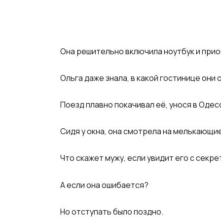
Она решительно включила ноутбук и прио
Ольга даже знала, в какой гостинице они 
Поезд плавно покачивал её, унося в Одес
Сидя у окна, она смотрела на мелькающие
Что скажет мужу, если увидит его с секр
А если она ошибается?
Но отступать было поздно.