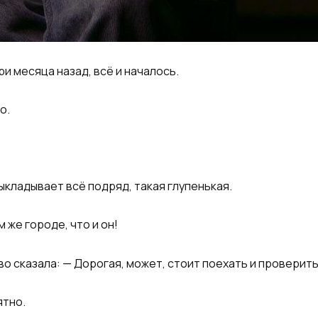
ри месяца назад, всё и началось.
о.
выкладывает всё подряд, такая глупенькая.
м же городе, что и он!
о сказала: — Дорогая, может, стоит поехать и проверит
ятно.