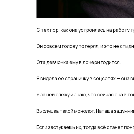
С тех пор, как она устроилась на работу т
Он совсем голову потерял, и это не стыдн
Эта девчонка ему в дочери годится.
Я видела её страничку в соцсетях — она 
Я за ней слежу и знаю, что сейчас она в то
Выслушав такой монолог, Наташа задумчив
Если застукаешь их, тогда всё станет пон