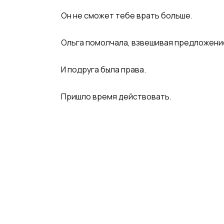
Он не сможет тебе врать больше.
Ольга помолчала, взвешивая предложени
И подруга была права.
Пришло время действовать.