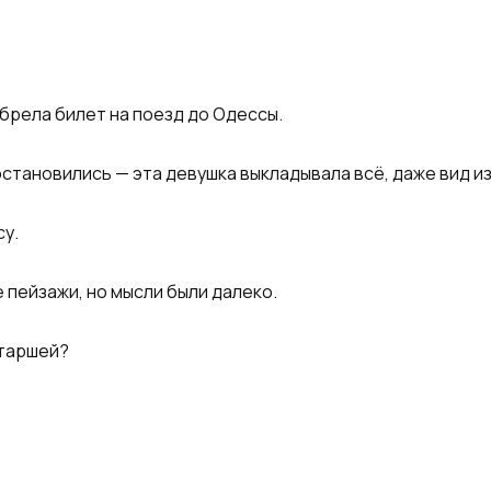
брела билет на поезд до Одессы.
остановились — эта девушка выкладывала всё, даже вид и
су.
 пейзажи, но мысли были далеко.
етаршей?