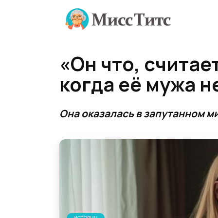
Перейти
к
содержанию
«Он что, считае
когда её мужа н
Она оказалась в запутанном ми