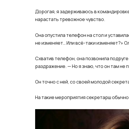
Дорогая, я задерживаюсь в командировке 
нарастать тревожное чувство.
Она опустила телефон на стол и уставилас
не изменяет… Или всё-таки изменяет?» Ол
Схватив телефон, она позвонила подруге. 
раздражение. — Но я знаю, что он там не 
Он точно с ней, со своей молодой секрет
На такие мероприятия секретарш обычно 