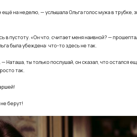
ещё на неделю, — услышала Ольга голос мужа в трубке, з
ь в пустоту. «Он что
,
считает меня наивной? — прошептала
ьга была убеждена: что-то здесь не так.
— Наташа, ты только послушай, он сказал, что остался ещ
просто так.
аршей!
не берут!