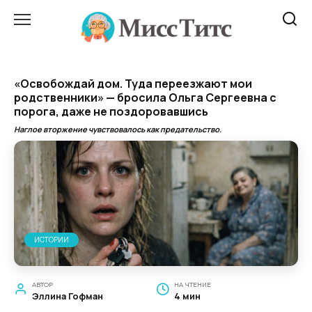
Перейти
к
содержанию
«Освобождай дом. Туда переезжают мои
родственники» — бросила Ольга Сергеевна с
порога, даже не поздоровавшись
Наглое вторжение чувствовалось как предательство.
ИСТОРИИ
АВТОР
НА ЧТЕНИЕ
Эллина Гофман
4 мин