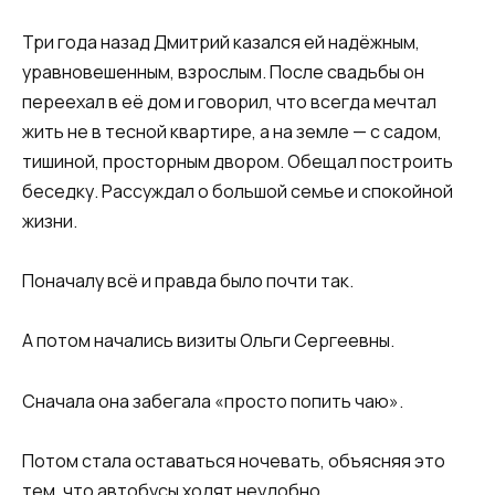
Три года назад Дмитрий казался ей надёжным,
уравновешенным, взрослым. После свадьбы он
переехал в её дом и говорил, что всегда мечтал
жить не в тесной квартире, а на земле — с садом,
тишиной, просторным двором. Обещал построить
беседку. Рассуждал о большой семье и спокойной
жизни.
Поначалу всё и правда было почти так.
А потом начались визиты Ольги Сергеевны.
Сначала она забегала «просто попить чаю».
Потом стала оставаться ночевать, объясняя это
тем, что автобусы ходят неудобно.