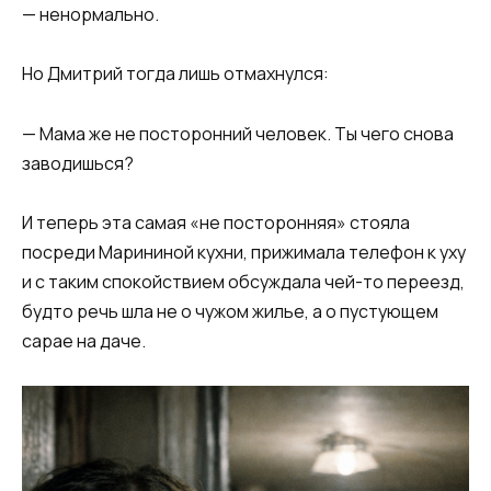
— ненормально.
Но Дмитрий тогда лишь отмахнулся:
— Мама же не посторонний человек. Ты чего снова
заводишься?
И теперь эта самая «не посторонняя» стояла
посреди Марининой кухни, прижимала телефон к уху
и с таким спокойствием обсуждала чей-то переезд,
будто речь шла не о чужом жилье, а о пустующем
сарае на даче.