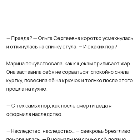
— Правда? — Ольга Сергеевна коротко усмехнулась
и откинулась на спинку стула. — И с каких пор?
Марина почувствовала, как к щекам приливает жар.
Она заставила себя не сорваться: спокойно сняла
куртку, повесила её на крючок и только после этого
прошла на кухню.
— С тех самых пор, как после смерти деда я
оформила наследство.
— Наследство, наследство… — свекровь брезгливо
поморщилась. — В нормальной семье всё должно