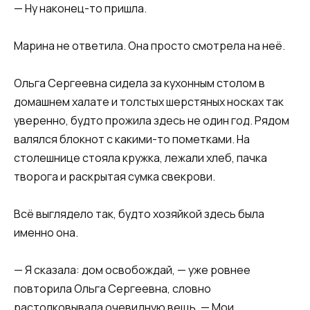
— Ну наконец-то пришла.
Марина не ответила. Она просто смотрела на неё.
Ольга Сергеевна сидела за кухонным столом в
домашнем халате и толстых шерстяных носках так
уверенно, будто прожила здесь не один год. Рядом
валялся блокнот с какими-то пометками. На
столешнице стояла кружка, лежали хлеб, пачка
творога и раскрытая сумка свекрови.
Всё выглядело так, будто хозяйкой здесь была
именно она.
— Я сказала: дом освобождай, — уже ровнее
повторила Ольга Сергеевна, словно
растолковывала очевидную вещь. — Мои