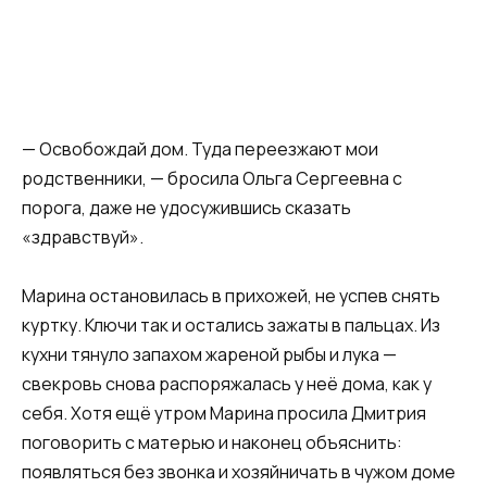
— Освобождай дом. Туда переезжают мои
родственники, — бросила Ольга Сергеевна с
порога, даже не удосужившись сказать
«здравствуй».
Марина остановилась в прихожей, не успев снять
куртку. Ключи так и остались зажаты в пальцах. Из
кухни тянуло запахом жареной рыбы и лука —
свекровь снова распоряжалась у неё дома, как у
себя. Хотя ещё утром Марина просила Дмитрия
поговорить с матерью и наконец объяснить:
появляться без звонка и хозяйничать в чужом доме