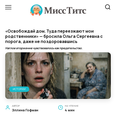
Перейти
к
содержанию
«Освобождай дом. Туда переезжают мои
родственники» — бросила Ольга Сергеевна с
порога, даже не поздоровавшись
Наглое вторжение чувствовалось как предательство.
ИСТОРИИ
АВТОР
НА ЧТЕНИЕ
Эллина Гофман
4 мин