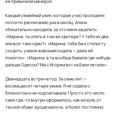
её привычной манерой.
Каждый семейный ужин, которые у нас проходили
почти по расписанию раз в месяц, Алина
обязательно находила, за что меня зацепить.
«Марина, ты опять в том же свитере? У тебя их два
или всё-таки один?» «Марина, тебе бы к стилисту
сходить, у меня знакомая ходила — даже ей
помогло». «Марина, а ты вообще бывала где-нибудь
дальше Одессы? Мы с Игорем вот на Бали летали».
Двенадцать встреч в год. За семь лет —
восемьдесят четыре ужина. Я не сидела с
блокнотом и не подсчитывала. Просто это число
само где-то внутри оформилось, как мозоль от
тесной обуви: вроде мелочь, а болит постоянно.