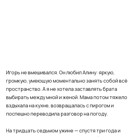
Игорь не вмешивался. Он любил Алину: яркую,
громкую, умеющую моментально занять собой всё
пространство. А я не хотела заставлять брата
выбирать между мной и женой. Мама потом тяжело
вздыхала на кухне, возвращалась с пирогом и
поспешно переводила разговор на погоду.
На тридцать седьмом ужине — спустя три года и