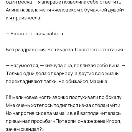
один месяц — я впервые позволила себе ответить.
Алина назвала меня «человеком с бумажной душой»,
и я произнесла:
— У каждого своя работа.
Без раздражения. Без вызова. Просто констатация.
— Разумеется, — кивнула она, подливая себе вина. —
Только одни делают карьеру, а другие всю жизнь
перекладывают папки. Не обижайся, Марина.
Её малиновые ногти звонко постукивали по бокалу.
Мне очень хотелось подняться из-за стола и уйти.
Но напротив сидела мама, и в её взгляде читалась
привычная просьба: «Потерпи, она же жена Игоря,
зачем скандал?»