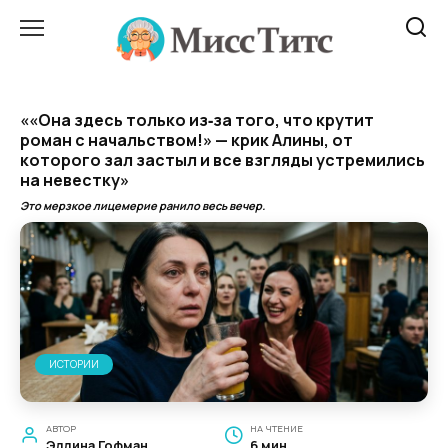
Перейти
к
содержанию
««Она здесь только из‑за того, что крутит
роман с начальством!» — крик Алины, от
которого зал застыл и все взгляды устремились
на невестку»
Это мерзкое лицемерие ранило весь вечер.
ИСТОРИИ
АВТОР
НА ЧТЕНИЕ
Эллина Гофман
6 мин