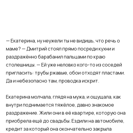
— Екатерина, ну неужели ты не видишь, что речь о
маме? — Дмитрий стоял прямо посреди кухни и
раздражённо барабанил пальцами по краю
столешницы. — Ей уже неловко кого-то из соседей
пригласить: трубы ржавые, обои отходят пластами.
Да и небезопасно там, проводка искрит.
Екатерина молчала, глядя на мужа, и ощущала, как
внутри поднимается тяжёлое, давно знакомое
раздражение. Жили они в её квартире, которую она
приобрела ещё до свадьбы. Ездили на автомобиле,
кредит за который она окончательно закрыла