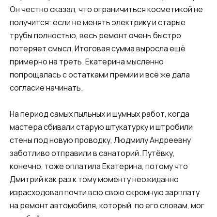
Он честно сказал, что ограничиться косметикой не
получится: если не менять электрику и старые
трубы полностью, весь ремонт очень быстро
потеряет смысл. Итоговая сумма выросла ещё
примерно на треть. Екатерина мысленно
попрощалась с остатками премии и всё же дала
согласие начинать.
На период самых пыльных и шумных работ, когда
мастера сбивали старую штукатурку и штробили
стены под новую проводку, Людмилу Андреевну
заботливо отправили в санаторий. Путёвку,
конечно, тоже оплатила Екатерина, потому что
Дмитрий как раз к тому моменту неожиданно
израсходовал почти всю свою скромную зарплату
на ремонт автомобиля, который, по его словам, мог