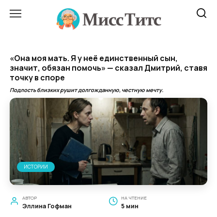
Перейти
к
содержанию
«Она моя мать. Я у неё единственный сын,
значит, обязан помочь» — сказал Дмитрий, ставя
точку в споре
Подлость близких рушит долгожданную, честную мечту.
ИСТОРИИ
АВТОР
НА ЧТЕНИЕ
Эллина Гофман
5 мин