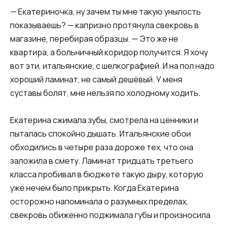
— Екатериночка, ну зачем ты мне такую унылость
показываешь? — капризно протянула свекровь в
магазине, перебирая образцы. — Это же не
квартира, а больничный коридор получится. Я хочу
вот эти, итальянские, с шелкографией. И на пол надо
хороший ламинат, не самый дешёвый. У меня
суставы болят, мне нельзя по холодному ходить.
Екатерина сжимала зубы, смотрела на ценники и
пыталась спокойно дышать. Итальянские обои
обходились в четыре раза дороже тех, что она
заложила в смету. Ламинат тридцать третьего
класса пробивал в бюджете такую дыру, которую
уже нечем было прикрыть. Когда Екатерина
осторожно напоминала о разумных пределах,
свекровь обиженно поджимала губы и произносила