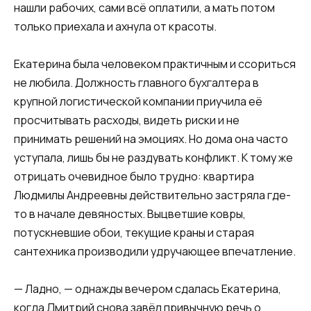
нашли рабочих, сами всё оплатили, а мать потом
только приехала и ахнула от красоты.
Екатерина была человеком практичным и ссориться
не любила. Должность главного бухгалтера в
крупной логистической компании приучила её
просчитывать расходы, видеть риски и не
принимать решений на эмоциях. Но дома она часто
уступала, лишь бы не раздувать конфликт. К тому же
отрицать очевидное было трудно: квартира
Людмилы Андреевны действительно застряла где-
то в начале девяностых. Выцветшие ковры,
потускневшие обои, текущие краны и старая
сантехника производили удручающее впечатление.
— Ладно, — однажды вечером сдалась Екатерина,
когда Дмитрий снова завёл привычную речь о