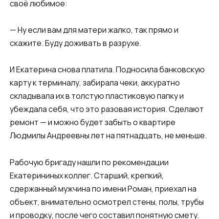
своё любимое:
— Ну если вам для матери жалко, так прямо и
скажите. Буду доживать в разрухе.
И Екатерина снова платила. Подносила банковскую
карту к терминалу, забирала чеки, аккуратно
складывала их в толстую пластиковую папку и
убеждала себя, что это разовая история. Сделают
ремонт — и можно будет забыть о квартире
Людмилы Андреевны лет на пятнадцать, не меньше.
Рабочую бригаду нашли по рекомендации
Екатерининых коллег. Старший, крепкий,
сдержанный мужчина по имени Роман, приехал на
объект, внимательно осмотрел стены, полы, трубы
и проводку, после чего составил понятную смету.