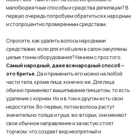
малобюджетные способы и средства депиляции? В
первую очередь попробуем обратиться к народным
и стопроцентно проверенным средствам.
Спросите, как удалить волосы народными
средствами, если для этой цели в салон закуплены
целые тонны оборудования? Начнем с простого.
Самый народный, даже всенародный способ –
это бритье.
Да и применить его можно на любой
части тела, кроме лица, конечно же. Для лица
обычно применяют выщипывание пинцетом, то есть
удаление с корнем. Но и в том и другом есть свои
недостатки. Во-первых, потом волосы растут
значительно толще и гуще, во-вторых, они меняют
свое обычное направление и зачастую стоят
торчком, что создает вид неопрятный и