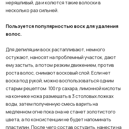
неряшливый, да и колются такие волоски в
несколько раз сильней.
Пользуется популярностью воск для удаления
волос.
Для депиляции воск растапливают, немного
остужают, наносят на проблемный участок, дают
ему застыть, а потом резким движением, против
роста волос, снимают восковый слой. Если нет
воска под рукой, можно воспользоваться одним
старым рецептом: 100 гр сахара, лимонной кислоты
на кончике ножа размешать в 3 столовых ложках
воды, затем полученную смесь варить на
медленном огне пока она не станет золотистого
цвета, а по консистенции не будет напоминать
пластилин. После чего состав остудить, нанести на