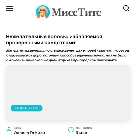
Перейти
к
содержанию
Нежелательные волосы: избавляемся
проверенными средствами!
Мы тратим на депиляцию столько денег, даже порой кажется, что за год,
отказавшись от дорогостоящих способов удаления волос, можно было
бы скопить на несколько дней отдыха в пригородном пансионате.
УХОД ЗА ТЕЛОМ
АВТОР
НА ЧТЕНИЕ
Эллина Гофман
3 мин