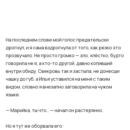
На последнем слове мой голос предательски
дрогнул, и я сама вздрогнула от того, как резко это
прозвучало. Не просто громко — зло, хлёстко, будто
говорила не я, а кто-то другой, давно копивший
внутри обиду. Свекровь так и застыла, не донесши
чашку до губ, а Илья уставился на меня с таким
видом, словно я внезапно заговорила на чужом
языке.
— Марийка, ты что… — начал он растерянно.
Но я тут же оборвала его: