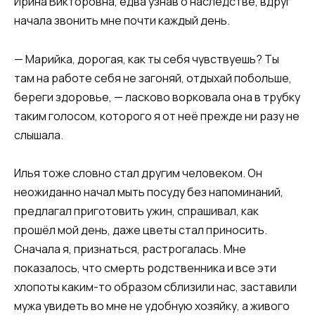
Ирина Викторовна, едва узнав о наследстве, вдруг
начала звонить мне почти каждый день.
— Марийка, дорогая, как ты себя чувствуешь? Ты
там на работе себя не загоняй, отдыхай побольше,
береги здоровье, — ласково ворковала она в трубку
таким голосом, которого я от неё прежде ни разу не
слышала.
Илья тоже словно стал другим человеком. Он
неожиданно начал мыть посуду без напоминаний,
предлагал приготовить ужин, спрашивал, как
прошёл мой день, даже цветы стал приносить.
Сначала я, признаться, растрогалась. Мне
показалось, что смерть родственника и все эти
хлопоты каким-то образом сблизили нас, заставили
мужа увидеть во мне не удобную хозяйку, а живого