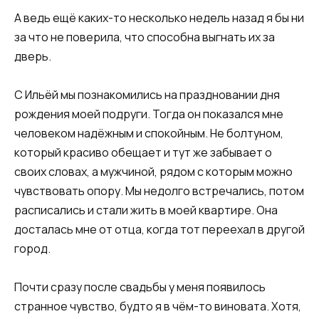
А ведь ещё каких-то несколько недель назад я бы ни
за что не поверила, что способна выгнать их за
дверь.
С Ильёй мы познакомились на праздновании дня
рождения моей подруги. Тогда он показался мне
человеком надёжным и спокойным. Не болтуном,
который красиво обещает и тут же забывает о
своих словах, а мужчиной, рядом с которым можно
чувствовать опору. Мы недолго встречались, потом
расписались и стали жить в моей квартире. Она
досталась мне от отца, когда тот переехал в другой
город.
Почти сразу после свадьбы у меня появилось
странное чувство, будто я в чём-то виновата. Хотя,