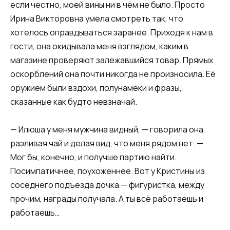
если честно, моей вины ни в чём не было. Просто
Ирина Викторовна умела смотреть так, что
хотелось оправдываться заранее. Приходя к нам в
гости, она окидывала меня взглядом, каким в
магазине проверяют залежавшийся товар. Прямых
оскорблений она почти никогда не произносила. Её
оружием были вздохи, полунамёки и фразы,
сказанные как будто невзначай.
— Илюша у меня мужчина видный, — говорила она,
разливая чай и делая вид, что меня рядом нет. —
Мог бы, конечно, и получше партию найти.
Посимпатичнее, поухоженнее. Вот у Кристины из
соседнего подъезда дочка — фигуристка, между
прочим, награды получала. А ты всё работаешь и
работаешь…