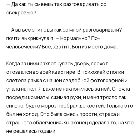
— Да как ты смеешь так разговаривать со
свекровью?
— А вы все эти годы как со мной разговаривали? —
почти выкрикнула я. — Нормально? По-
человечески? Всё, хватит. Вон из моего дома.
Когда за ними захлопнулась дверь, грохот
отозвался во всей квартире. В прихожей с полки
слетела рамка с нашей свадебной фотографией и
упала на пол. Я даже не наклонилась за ней. Стояла
посреди комнаты, сжимая руки, и меня трясло так
сильно, будто мороз пробрал до костей. Только это
был не холод. Это была смесь ярости, страха и
странного облегчения: я наконец сделала то, на что
не решалась годами.