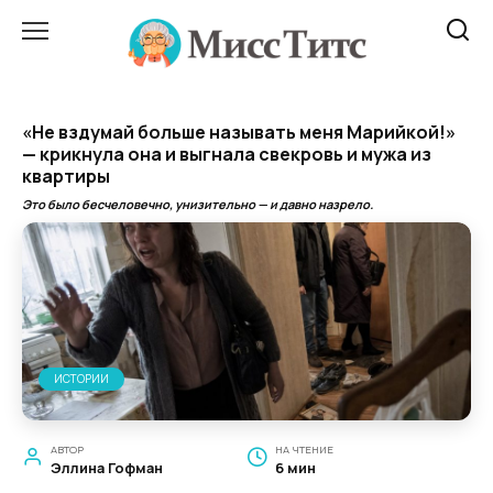
Перейти
к
содержанию
«Не вздумай больше называть меня Марийкой!»
— крикнула она и выгнала свекровь и мужа из
квартиры
Это было бесчеловечно, унизительно — и давно назрело.
ИСТОРИИ
АВТОР
НА ЧТЕНИЕ
Эллина Гофман
6 мин