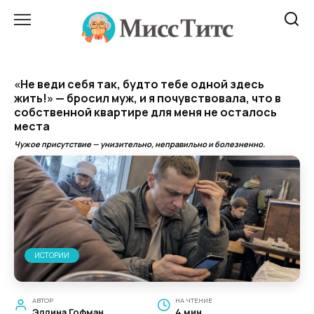
Перейти
к
содержанию
«Не веди себя так, будто тебе одной здесь
жить!» — бросил муж, и я почувствовала, что в
собственной квартире для меня не осталось
места
Чужое присутствие — унизительно, неправильно и болезненно.
ИСТОРИИ
АВТОР
НА ЧТЕНИЕ
Эллина Гофман
4 мин