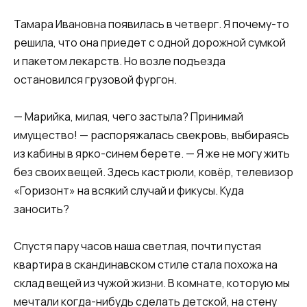
Тамара Ивановна появилась в четверг. Я почему-то
решила, что она приедет с одной дорожной сумкой
и пакетом лекарств. Но возле подъезда
остановился грузовой фургон.
— Марийка, милая, чего застыла? Принимай
имущество! — распоряжалась свекровь, выбираясь
из кабины в ярко-синем берете. — Я же не могу жить
без своих вещей. Здесь кастрюли, ковёр, телевизор
«Горизонт» на всякий случай и фикусы. Куда
заносить?
Спустя пару часов наша светлая, почти пустая
квартира в скандинавском стиле стала похожа на
склад вещей из чужой жизни. В комнате, которую мы
мечтали когда-нибудь сделать детской, на стену