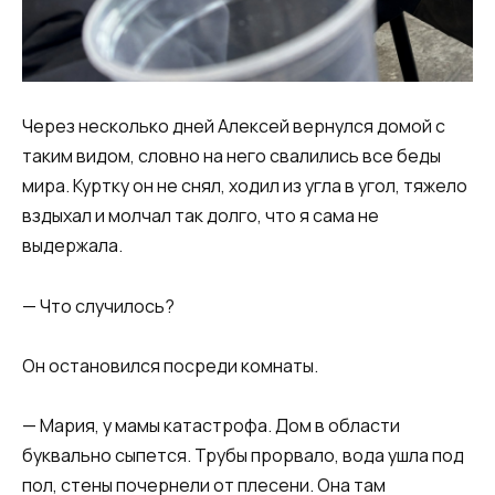
Через несколько дней Алексей вернулся домой с
таким видом, словно на него свалились все беды
мира. Куртку он не снял, ходил из угла в угол, тяжело
вздыхал и молчал так долго, что я сама не
выдержала.
— Что случилось?
Он остановился посреди комнаты.
— Мария, у мамы катастрофа. Дом в области
буквально сыпется. Трубы прорвало, вода ушла под
пол, стены почернели от плесени. Она там