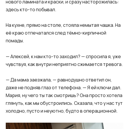
нового ламината и краски, и сразу насторожилась:
здесь кто-то побывал.
На кухне, прямо на столе, стояла немытая чашка. На
её краю отпечатался след тёмно-кирпичной
помады.
— Алексей, к нам кто-то заходил? — спросила я, уже
чувствуя, как внутри неприятно сжимается тревога.
— Да мама заезжала, — равнодушно ответил он,
даже не подняв глаз от телефона. — Я ей ключи дал.
Мария, ну чего ты так смотришь? Она просто хотела
глянуть, как мы обустроились. Сказала, что у нас тут
холодно, пусто и неуютно, будто в операционной.