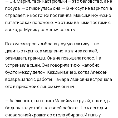
— Ой, Мария, твои кастрюльки — это баловство, а не
посуда, — отмахнулась она. — В них суп не варится, а
страдает. Я косточки поставила, Максимчику нужно
питаться как положено. Не этими вашими тостами с
авокадо. Мужик должен мясо есть.
Потом свекровь выбрала другую тактику — не
давить открыто, а медленно, капля за каплей,
размывать границы. Она не повышала голос. Не
устраивала сцен. Она говорила тихо, жалобно,
будто между делом. Каждый вечер, когда Алексей
возвращался с работы, Тамара Ивановна встречала
его в прихожей с лицом мученицы.
— Алёшенька, ты только Марийку не ругай, она ведь
бедная так устаёт на своей работе… Но я сегодня
снова за ней крошки со стола убирала. И пыль у