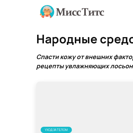
Перейти
к
содержанию
Народные средс
Спасти кожу от внешних факто
рецепты увлажняющих лосьоно
УХОД ЗА ТЕЛОМ