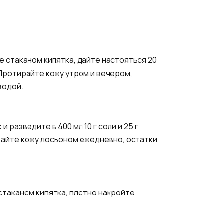
е стаканом кипятка, дайте настояться 20
Протирайте кожу утром и вечером,
водой.
разведите в 400 мл 10 г соли и 25 г
ирайте кожу лосьоном ежедневно, остатки
 стаканом кипятка, плотно накройте