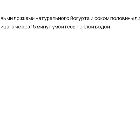
выми ложками натурального йогурта и соком половины ли
ица, а через 15 минут умойтесь теплой водой.