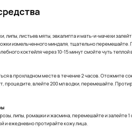
средства
и, липы, листьев мяты, эвкалипта и мать-и-мачехи залейт
ложки измельченного миндаля, тщательно перемешайте. 
елебного коктейля через 10-15 минут смойте чуть теплой 
ся в прохладном месте в течение 2 часов. Отожмите сок и 
ут, процедите, влейте 200 мл водки, перемешайте. Прот
зы
розы, липы, ромашки и жасмина, перемешайте и залейте 1
ой и ежедневно протирайте кожу лица.