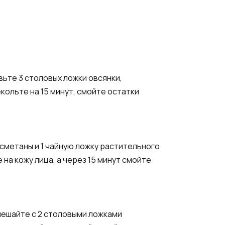
ьте 3 столовых ложки овсянки,
ольте на 15 минут, смойте остатки
 сметаны и 1 чайную ложку растительного
на кожу лица, а через 15 минут смойте
смешайте с 2 столовыми ложками