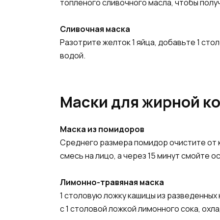
топленого сливочного масла, чтобы получ
Сливочная маска
Разотрите желток 1 яйца, добавьте 1 стол
водой.
Маски для жирной к
Маска из помидоров
Среднего размера помидор очистите от к
смесь на лицо, а через 15 минут смойте 
Лимонно-травяная маска
1 столовую ложку кашицы из разведенных 
с 1 столовой ложкой лимонного сока, охла