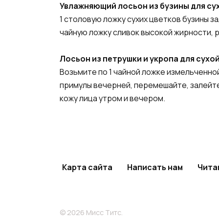
Увлажняющий лосьон из бузины для су
1 столовую ложку сухих цветков бузины з
чайную ложку сливок высокой жирности, 
Лосьон из петрушки и укропа для сухо
Возьмите по 1 чайной ложке измельченно
примулы вечерней, перемешайте, залейте 
кожу лица утром и вечером.
Карта сайта
Написать нам
Чита
© 2026 Мисс Титс.