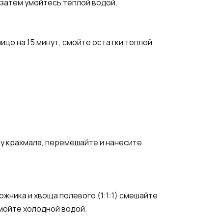
, затем умойтесь теплой водой.
лицо на 15 минут, смойте остатки теплой
у крахмала, перемешайте и нанесите
жника и хвоща полевого (1:1:1) смешайте
смойте холодной водой.