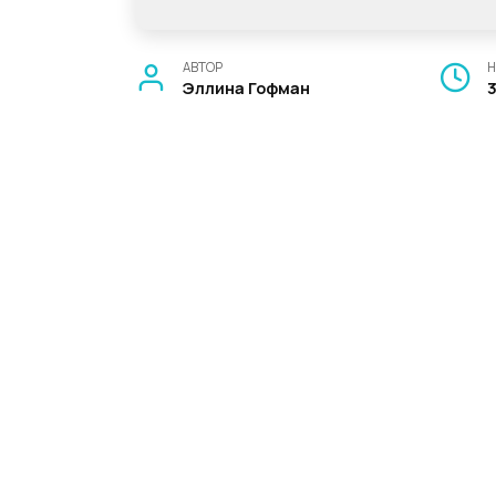
АВТОР
Н
Эллина Гофман