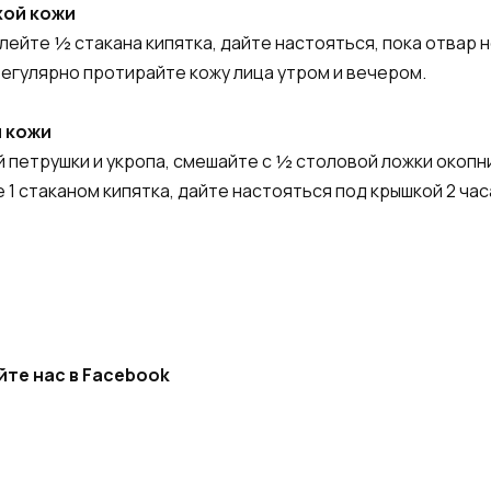
хой кожи
алейте ½ стакана кипятка, дайте настояться, пока отвар 
регулярно протирайте кожу лица утром и вечером.
й кожи
й петрушки и укропа, смешайте с ½ столовой ложки окоп
1 стаканом кипятка, дайте настояться под крышкой 2 ча
йте нас в Facebook