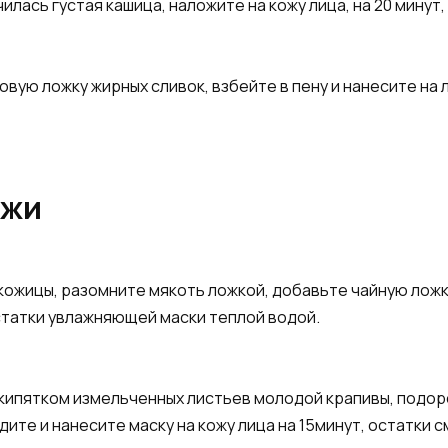
илась густая кашица, наложите на кожу лица, на 20 минут
овую ложку жирных сливок, взбейте в пену и нанесите на 
ожи
ожицы, разомните мякоть ложкой, добавьте чайную ложк
остатки увлажняющей маски теплой водой.
кипятком измельченных листьев молодой крапивы, подоро
дите и нанесите маску на кожу лица на 15минут, остатки 