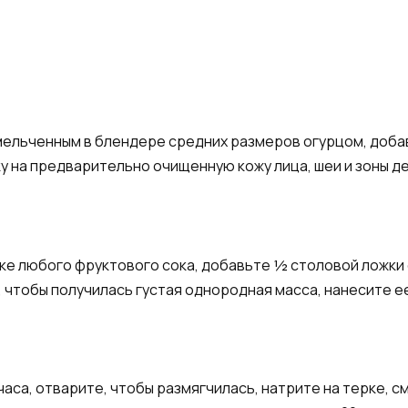
мельченным в блендере средних размеров огурцом, добав
 на предварительно очищенную кожу лица, шеи и зоны дек
жке любого фруктового сока, добавьте ½ столовой ложки
 чтобы получилась густая однородная масса, нанесите ее 
 часа, отварите, чтобы размягчилась, натрите на терке, 