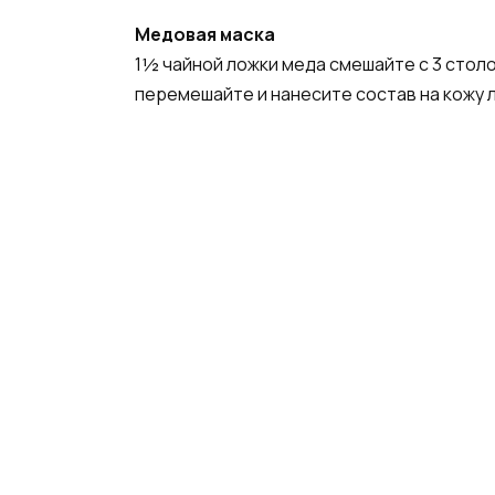
Медовая маска
1½ чайной ложки меда смешайте с 3 столо
перемешайте и нанесите состав на кожу л