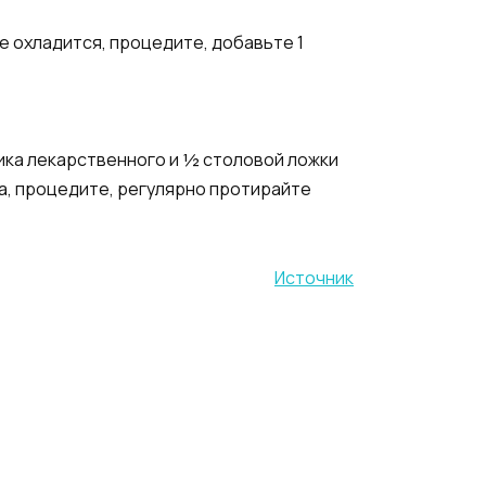
не охладится, процедите, добавьте 1
ника лекарственного и ½ столовой ложки
са, процедите, регулярно протирайте
Источник