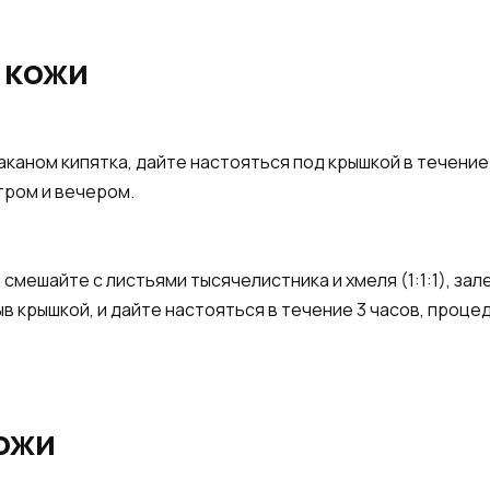
 кожи
аканом кипятка, дайте настояться под крышкой в течение
тром и вечером.
мешайте с листьями тысячелистника и хмеля (1:1:1), зале
рыв крышкой, и дайте настояться в течение 3 часов, проц
ожи