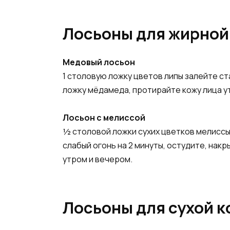
Лосьоны для жирной
Медовый лосьон
1 столовую ложку цветов липы залейте ст
ложку мёдамеда, протирайте кожу лица у
Лосьон с мелиссой
½ столовой ложки сухих цветков мелиссы с
слабый огонь на 2 минуты, остудите, нак
утром и вечером.
Лосьоны для сухой к