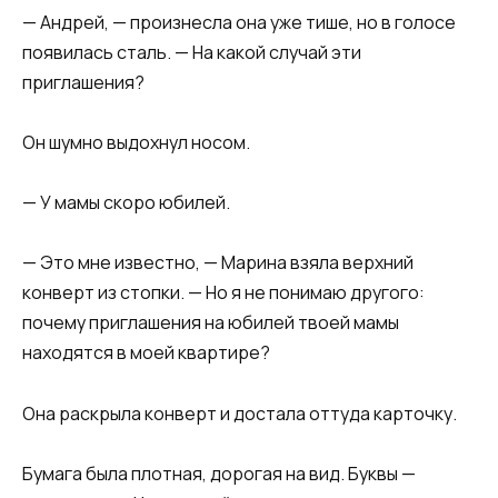
— Андрей, — произнесла она уже тише, но в голосе
появилась сталь. — На какой случай эти
приглашения?
Он шумно выдохнул носом.
— У мамы скоро юбилей.
— Это мне известно, — Марина взяла верхний
конверт из стопки. — Но я не понимаю другого:
почему приглашения на юбилей твоей мамы
находятся в моей квартире?
Она раскрыла конверт и достала оттуда карточку.
Бумага была плотная, дорогая на вид. Буквы —