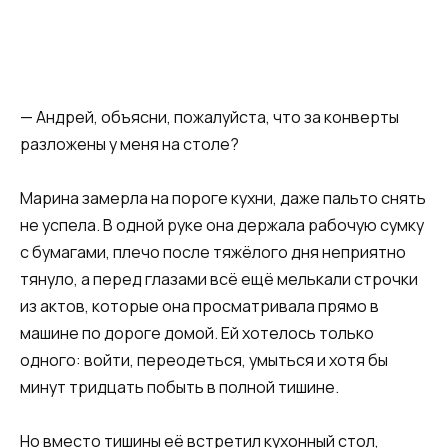
— Андрей, объясни, пожалуйста, что за конверты
разложены у меня на столе?
Марина замерла на пороге кухни, даже пальто снять
не успела. В одной руке она держала рабочую сумку
с бумагами, плечо после тяжёлого дня неприятно
тянуло, а перед глазами всё ещё мелькали строчки
из актов, которые она просматривала прямо в
машине по дороге домой. Ей хотелось только
одного: войти, переодеться, умыться и хотя бы
минут тридцать побыть в полной тишине.
Но вместо тишины её встретил кухонный стол,