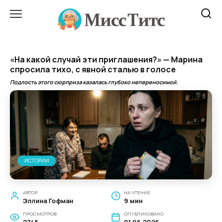
Перейти
к
содержанию
«На какой случай эти приглашения?» — Марина
спросила тихо, с явной сталью в голосе
Подлость этого сюрприза казалась глубоко непереносимой.
ИСТОРИИ
АВТОР
НА ЧТЕНИЕ
Эллина Гофман
9 мин
ПРОСМОТРОВ
ОПУБЛИКОВАНО