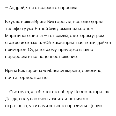
— Андрей, я не о возрасте спросила.
В кухню вошла Ирина Викторовна, всё ещё держа
телефон у уха. На ней был домашний костюм
Марининого цвета — тот самый, о котором утром
свекровь сказала: «Ой, какая приятная ткань, дай-ка
примерю». Судя по всему, примерка плавно
переросла в полноценное ношение.
Ирина Викторовна улыбалась широко, довольно,
почти торжественно.
— Светочка, я тебе потом наберу. Невестка пришла.
Да-да, она у нас очень занятая, но ничего
страшного, мы и сами со всем справимся. Целую.