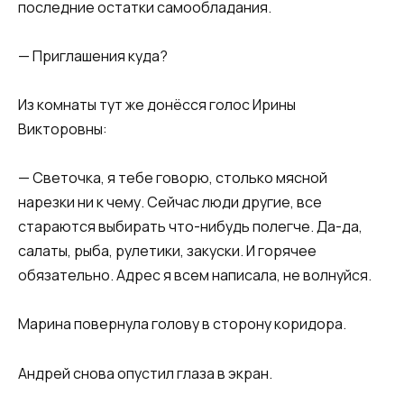
последние остатки самообладания.
— Приглашения куда?
Из комнаты тут же донёсся голос Ирины
Викторовны:
— Светочка, я тебе говорю, столько мясной
нарезки ни к чему. Сейчас люди другие, все
стараются выбирать что-нибудь полегче. Да-да,
салаты, рыба, рулетики, закуски. И горячее
обязательно. Адрес я всем написала, не волнуйся.
Марина повернула голову в сторону коридора.
Андрей снова опустил глаза в экран.