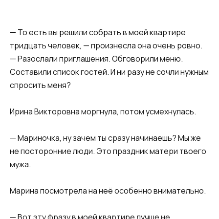
— То есть вы решили собрать в моей квартире
тридцать человек, — произнесла она очень ровно.
— Разослали приглашения. Обговорили меню.
Составили список гостей. И ни разу не сочли нужным
спросить меня?
Ирина Викторовна моргнула, потом усмехнулась.
— Мариночка, ну зачем ты сразу начинаешь? Мы же
не посторонние люди. Это праздник матери твоего
мужа.
Марина посмотрела на неё особенно внимательно.
— Вот эту фразу в моей квартире лучше не