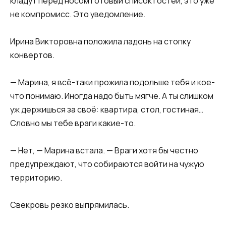
кладут перед носом готовый список гостей, это уже
не компромисс. Это уведомление.
Ирина Викторовна положила ладонь на стопку
конвертов.
— Марина, я всё-таки прожила подольше тебя и кое-
что понимаю. Иногда надо быть мягче. А ты слишком
уж держишься за своё: квартира, стол, гостиная…
Словно мы тебе враги какие-то.
— Нет, — Марина встала. — Враги хотя бы честно
предупреждают, что собираются войти на чужую
территорию.
Свекровь резко выпрямилась.