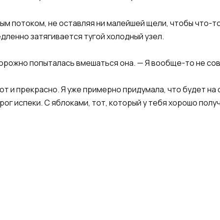
м потоком, не оставляя ни малейшей щели, чтобы что-то
едленно затягивается тугой холодный узел.
орожно попыталась вмешаться она. — Я вообще-то не со
вот и прекрасно. Я уже примерно придумала, что будет на 
ирог испеки. С яблоками, тот, который у тебя хорошо полу