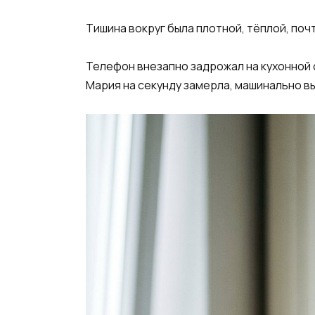
Тишина вокруг была плотной, тёплой, поч
Телефон внезапно задрожал на кухонной 
Мария на секунду замерла, машинально в