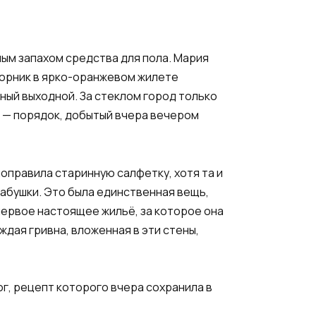
ым запахом средства для пола. Мария
дворник в ярко-оранжевом жилете
ный выходной. За стеклом город только
а — порядок, добытый вчера вечером
оправила старинную салфетку, хотя та и
бабушки. Это была единственная вещь,
первое настоящее жильё, за которое она
ждая гривна, вложенная в эти стены,
ог, рецепт которого вчера сохранила в