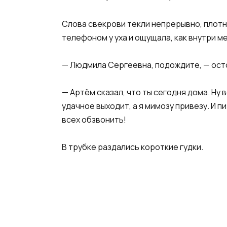
Слова свекрови текли непрерывно, плотны
телефоном у уха и ощущала, как внутри м
— Людмила Сергеевна, подождите, — ост
— Артём сказал, что ты сегодня дома. Ну 
удачное выходит, а я мимозу привезу. И п
всех обзвонить!
В трубке раздались короткие гудки.