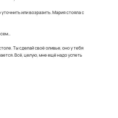
 уточнить или возразить. Мария стояла с
всем…
столе. Ты сделай своё оливье, оно у тебя
чается. Всё, целую, мне ещё надо успеть