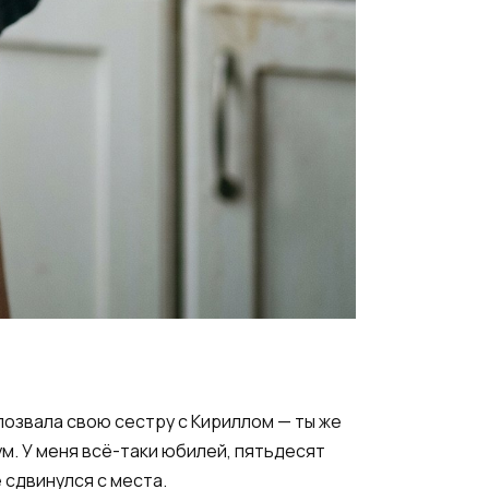
 позвала свою сестру с Кириллом — ты же
ум. У меня всё-таки юбилей, пятьдесят
 сдвинулся с места.