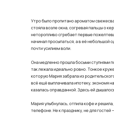
Утро было пропитано ароматом свежесвар
стояла возле окна, согревая пальцы о ке
неторопливо сгребает первые пожелтевши
начинал просыпаться, а в её небольшой 
почти усилием воли.
Она медленно прошла босыми ступнями по
так лежала идеально ровно. Тонкое круж
которую Мария забрала из родительского
всё ещё выплачивала ипотеку, экономя на 
казалась оправданной. Здесь ей дышалос
Мария улыбнулась, отпила кофе и решила,
телефоне. Не к празднику, не для гостей 