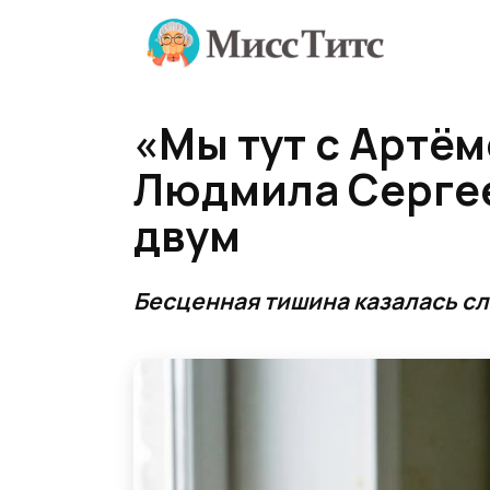
Перейти
к
содержанию
«Мы тут с Артём
Людмила Сергее
двум
Бесценная тишина казалась с