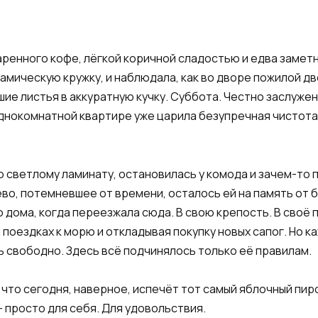
енного кофе, лёгкой коричной сладостью и едва заметн
рамическую кружку, и наблюдала, как во дворе пожилой 
е листья в аккуратную кучку. Суббота. Честно заслужен
однокомнатной квартире уже царила безупречная чистот
 светлому ламинату, остановилась у комода и зачем-то п
ево, потемневшее от времени, осталось ей на память от 
 дома, когда переезжала сюда. В свою крепость. В своё 
поездках к морю и откладывая покупку новых сапог. Но ка
ь свободно. Здесь всё подчинялось только её правилам.
 что сегодня, наверное, испечёт тот самый яблочный пир
— просто для себя. Для удовольствия.