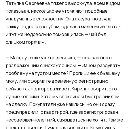
Татьяна Сергеевна тяжело выдохнула, всем видом
показывая, насколько ее утомляют подобные
«надуманные сложности». Она аккуратно взяла
чашку, поднесла к губам, сделала маленький глоток
и тут же недовольно поморщилась — чай был
слишком горячим.
— Маш, ну ты же уже не девочка, — сказала она с
раздраженным снисхождением. — Зачем раздувать
проблему на пустом месте? Пропиши ее к бывшему
мужу. Или оформите временную регистрацию,
сейчас так полгорода живет. Кирилл говорит, это
сущие копейки. Зато мы спокойно и быстро выйдем
на сделку. Покупатели уже нашлись, но они сразу
предупредили: с квартирой, где зарегистрирован
несовершеннолетний, связываться не хотят. Там же
опека, проверки, бумажная волокита. Кому нужны