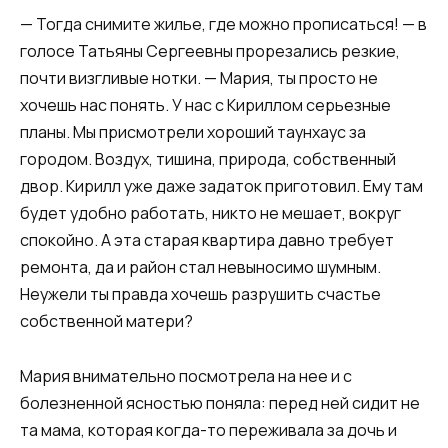
— Тогда снимите жилье, где можно прописаться! — в
голосе Татьяны Сергеевны прорезались резкие,
почти визгливые нотки. — Мария, ты просто не
хочешь нас понять. У нас с Кириллом серьезные
планы. Мы присмотрели хороший таунхаус за
городом. Воздух, тишина, природа, собственный
двор. Кирилл уже даже задаток приготовил. Ему там
будет удобно работать, никто не мешает, вокруг
спокойно. А эта старая квартира давно требует
ремонта, да и район стал невыносимо шумным.
Неужели ты правда хочешь разрушить счастье
собственной матери?
Мария внимательно посмотрела на нее и с
болезненной ясностью поняла: перед ней сидит не
та мама, которая когда-то переживала за дочь и