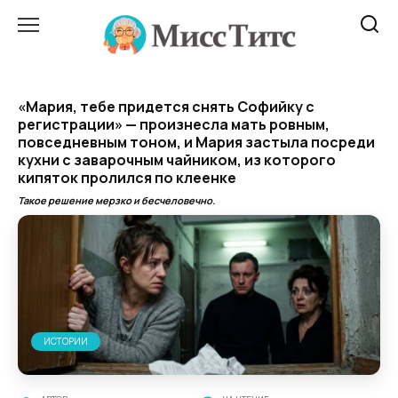
Перейти
к
содержанию
«Мария, тебе придется снять Софийку с
регистрации» — произнесла мать ровным,
повседневным тоном, и Мария застыла посреди
кухни с заварочным чайником, из которого
кипяток пролился по клеенке
Такое решение мерзко и бесчеловечно.
ИСТОРИИ