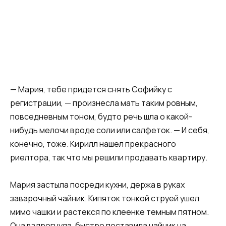
— Мария, тебе придется снять Софийку с
регистрации, — произнесла мать таким ровным,
повседневным тоном, будто речь шла о какой-
нибудь мелочи вроде соли или салфеток. — И себя,
конечно, тоже. Кирилл нашел прекрасного
риелтора, так что мы решили продавать квартиру.
Мария застыла посреди кухни, держа в руках
заварочный чайник. Кипяток тонкой струей ушел
мимо чашки и растекся по клеенке темным пятном.
Она вздрогнула, быстро поставила чайник на