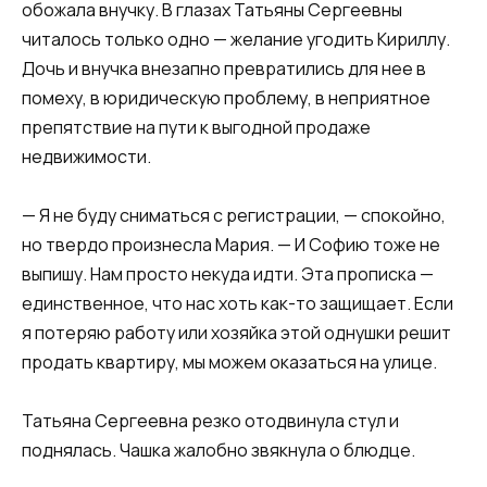
обожала внучку. В глазах Татьяны Сергеевны
читалось только одно — желание угодить Кириллу.
Дочь и внучка внезапно превратились для нее в
помеху, в юридическую проблему, в неприятное
препятствие на пути к выгодной продаже
недвижимости.
— Я не буду сниматься с регистрации, — спокойно,
но твердо произнесла Мария. — И Софию тоже не
выпишу. Нам просто некуда идти. Эта прописка —
единственное, что нас хоть как-то защищает. Если
я потеряю работу или хозяйка этой однушки решит
продать квартиру, мы можем оказаться на улице.
Татьяна Сергеевна резко отодвинула стул и
поднялась. Чашка жалобно звякнула о блюдце.