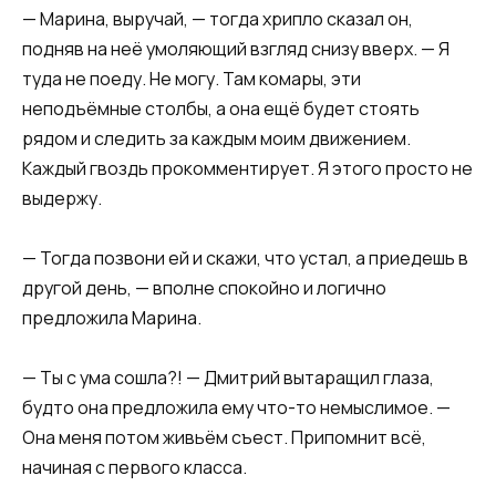
— Марина, выручай, — тогда хрипло сказал он,
подняв на неё умоляющий взгляд снизу вверх. — Я
туда не поеду. Не могу. Там комары, эти
неподъёмные столбы, а она ещё будет стоять
рядом и следить за каждым моим движением.
Каждый гвоздь прокомментирует. Я этого просто не
выдержу.
— Тогда позвони ей и скажи, что устал, а приедешь в
другой день, — вполне спокойно и логично
предложила Марина.
— Ты с ума сошла?! — Дмитрий вытаращил глаза,
будто она предложила ему что-то немыслимое. —
Она меня потом живьём съест. Припомнит всё,
начиная с первого класса.