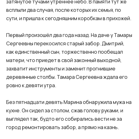
затянутое тучами утреннее небо. В памяти тут же
всплыли два случая, после которых их семья, по
сути, и пришла к сегодняшним коробкам в прихожей.
Первый произошёл два года назад. На даче у Тамары
Сергеевны перекосился старый забор. Дмитрий,
как единственный сын, торжественно пообещал
матери, что приедет в свой законный выходной,
захватит инструменты и заменит прогнившие
деревянные столбы. Тамара Сергеевна ждала его
ровно к девяти утра.
Без пятнадцати девять Марина обнаружила мужа на
кухне. Он сидел за столом, сжав голову руками, и
выглядел так, будто его собирались вести не за
город ремонтировать забор, а прямо на казнь.