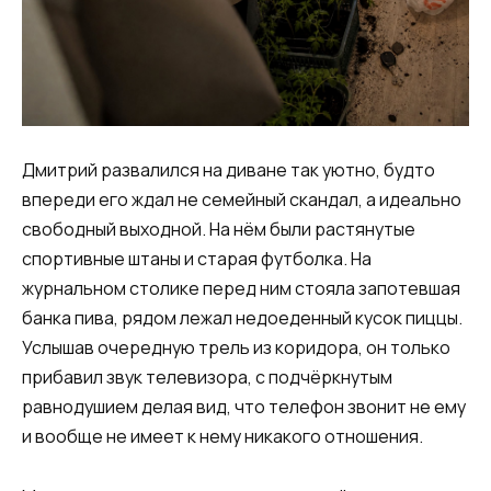
Дмитрий развалился на диване так уютно, будто
впереди его ждал не семейный скандал, а идеально
свободный выходной. На нём были растянутые
спортивные штаны и старая футболка. На
журнальном столике перед ним стояла запотевшая
банка пива, рядом лежал недоеденный кусок пиццы.
Услышав очередную трель из коридора, он только
прибавил звук телевизора, с подчёркнутым
равнодушием делая вид, что телефон звонит не ему
и вообще не имеет к нему никакого отношения.