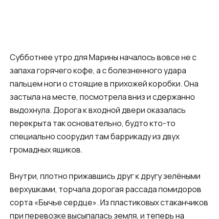
Субботнее утро для Марины началось вовсе не с
запаха горячего кофе, а с болезненного удара
пальцем ноги о стоящие в прихожей коробки. Она
застыла на месте, посмотрела вниз и сдержанно
выдохнула. Дорога к входной двери оказалась
перекрыта так основательно, будто кто-то
специально соорудил там баррикаду из двух
громадных ящиков.
Внутри, плотно прижавшись друг к другу зелёными
верхушками, торчала дорогая рассада помидоров
сорта «Бычье сердце». Из пластиковых стаканчиков
при перевозке высыпалась земля, и теперь на