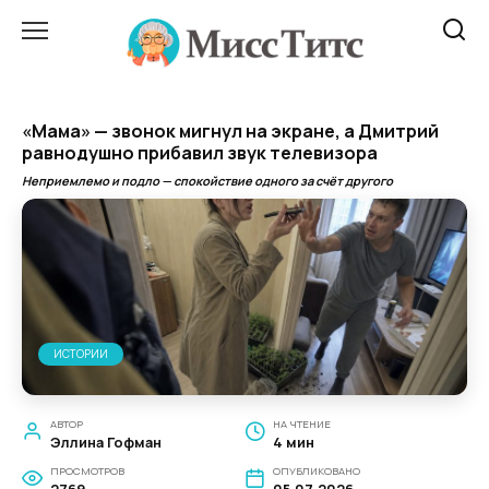
Перейти
к
содержанию
«Мама» — звонок мигнул на экране, а Дмитрий
равнодушно прибавил звук телевизора
Неприемлемо и подло — спокойствие одного за счёт другого
ИСТОРИИ
АВТОР
НА ЧТЕНИЕ
Эллина Гофман
4 мин
ПРОСМОТРОВ
ОПУБЛИКОВАНО