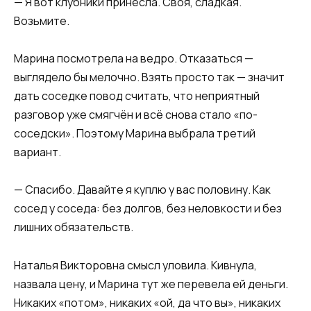
— Я вот клубники принесла. Своя, сладкая.
Возьмите.
Марина посмотрела на ведро. Отказаться —
выглядело бы мелочно. Взять просто так — значит
дать соседке повод считать, что неприятный
разговор уже смягчён и всё снова стало «по-
соседски». Поэтому Марина выбрала третий
вариант.
— Спасибо. Давайте я куплю у вас половину. Как
сосед у соседа: без долгов, без неловкости и без
лишних обязательств.
Наталья Викторовна смысл уловила. Кивнула,
назвала цену, и Марина тут же перевела ей деньги.
Никаких «потом», никаких «ой, да что вы», никаких