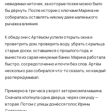
невидимых ниточек, за которые позже можно было
бы дёрнуть. После истории с ключами Марина не
собиралась оставлять никому даже маленького
рычажка влияния.
К обеду они с Артёмом успели открыть окна и
проветрить дом, проверить воду, убрать с крыльца
старые доски, оставшиеся с прошлого года, и
вынести из сарая ненужные банки. Марина работала
быстро, сосредоточенно и почти без слов. Артём
несколько раз собирался что-то сказать, но каждый
раз передумывал.
Примерно в три часа у ворот затормозила машина.
Сначала хлопнула одна дверца, через секунду —
вторая. Потом с улицы донёсся голос Ирины
Сергеевны: