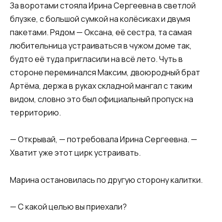
За воротами стояла Ирина Сергеевна в светлой
блузке, с большой сумкой на колёсиках и двумя
пакетами. Рядом — Оксана, её сестра, та самая
любительница устраиваться в чужом доме так,
будто её туда пригласили на всё лето. Чуть в
стороне переминался Максим, двоюродный брат
Артёма, держа в руках складной мангал с таким
видом, словно это был официальный пропуск на
территорию.
— Открывай, — потребовала Ирина Сергеевна. —
Хватит уже этот цирк устраивать.
Марина остановилась по другую сторону калитки.
— С какой целью вы приехали?