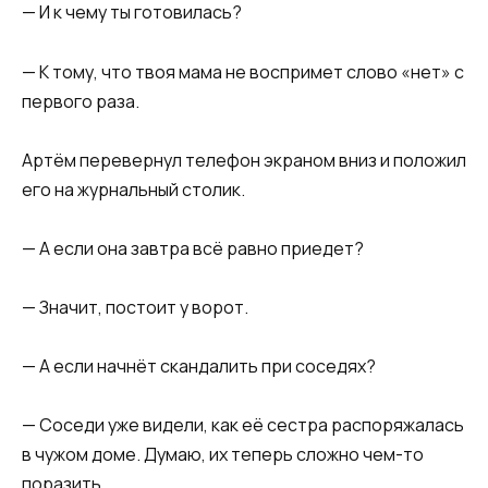
— И к чему ты готовилась?
— К тому, что твоя мама не воспримет слово «нет» с
первого раза.
Артём перевернул телефон экраном вниз и положил
его на журнальный столик.
— А если она завтра всё равно приедет?
— Значит, постоит у ворот.
— А если начнёт скандалить при соседях?
— Соседи уже видели, как её сестра распоряжалась
в чужом доме. Думаю, их теперь сложно чем-то
поразить.