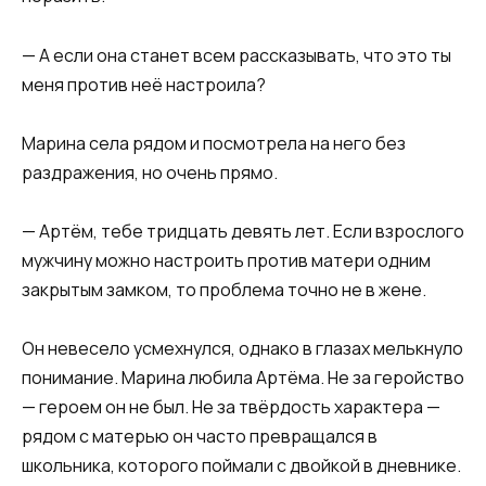
— А если она станет всем рассказывать, что это ты
меня против неё настроила?
Марина села рядом и посмотрела на него без
раздражения, но очень прямо.
— Артём, тебе тридцать девять лет. Если взрослого
мужчину можно настроить против матери одним
закрытым замком, то проблема точно не в жене.
Он невесело усмехнулся, однако в глазах мелькнуло
понимание. Марина любила Артёма. Не за геройство
— героем он не был. Не за твёрдость характера —
рядом с матерью он часто превращался в
школьника, которого поймали с двойкой в дневнике.