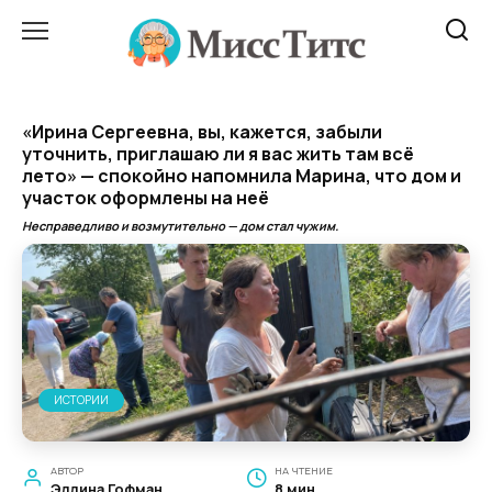
Перейти
к
содержанию
«Ирина Сергеевна, вы, кажется, забыли
уточнить, приглашаю ли я вас жить там всё
лето» — спокойно напомнила Марина, что дом и
участок оформлены на неё
Несправедливо и возмутительно — дом стал чужим.
ИСТОРИИ
АВТОР
НА ЧТЕНИЕ
Эллина Гофман
8 мин