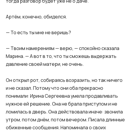
тогда разговор будет уже не о даче.
Артём, конечно, обиделся.
— То есть ты мне не веришь?
— Твоим намерениям — верю, — спокойно сказала
Марина. — А вот в то, что ты сможешь выдержать
давление своей матери, не очень.
Он открыл рот, собираясь возразить, но так ничего
и не сказал. Потому что они оба прекрасно
понимали: Ирина Сергеевна умела продавливать
нужное ей решение. Она не брала приступом и не
ломилась в дверь. Она действовала иначе: звонила
утром, потом днём, потом вечером. Писала длинные
обиженные сообщения. Напоминала о своих