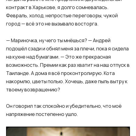
контракт в Харькове, я долго сомневалась.
Февраль, холод, непростые переговоры, чужой
город — всё это не вызывало восторга.
— Мариночка, ну чего ты мнёшься? — Андрей
подошёл сзади и обнял меня за плечи, пока я сидела
на кухне над бумагами. — Это же прекрасная
возможность. Премии как раз хватит на наш отпуск в
Таиланде. А дома я всё проконтролирую. Кота
накормлю, цветы полью. Хочешь, даже пыль вытру к
твоему возвращению?
Он говорил так спокойно и убедительно, что моё
напряжение постепенно ушло.