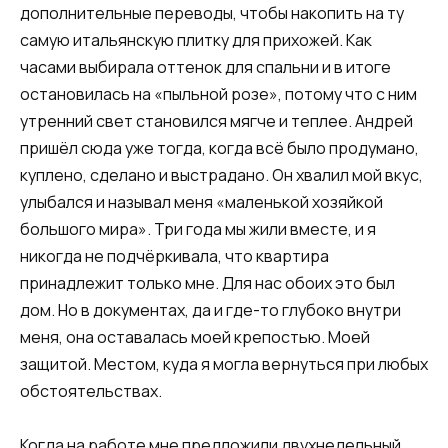
дополнительные переводы, чтобы накопить на ту
самую итальянскую плитку для прихожей. Как
часами выбирала оттенок для спальни и в итоге
остановилась на «пыльной розе», потому что с ним
утренний свет становился мягче и теплее. Андрей
пришёл сюда уже тогда, когда всё было продумано,
куплено, сделано и выстрадано. Он хвалил мой вкус,
улыбался и называл меня «маленькой хозяйкой
большого мира». Три года мы жили вместе, и я
никогда не подчёркивала, что квартира
принадлежит только мне. Для нас обоих это был
дом. Но в документах, да и где-то глубоко внутри
меня, она оставалась моей крепостью. Моей
защитой. Местом, куда я могла вернуться при любых
обстоятельствах.
Когда на работе мне предложили двухнедельный