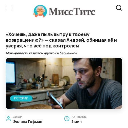
Перейти
к
содержанию
«Хочешь, даже пыль вытру к твоему
возвращению?» — сказал Андрей, обнимая её и
уверяя, что всё под контролем
Моя крепость казалась хрупкой и бесценной
ИСТОРИИ
АВТОР
НА ЧТЕНИЕ
Эллина Гофман
5 мин