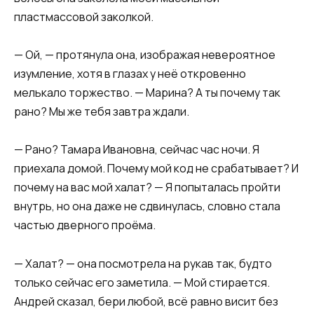
пластмассовой заколкой.
— Ой, — протянула она, изображая невероятное
изумление, хотя в глазах у неё откровенно
мелькало торжество. — Марина? А ты почему так
рано? Мы же тебя завтра ждали.
— Рано? Тамара Ивановна, сейчас час ночи. Я
приехала домой. Почему мой код не срабатывает? И
почему на вас мой халат? — Я попыталась пройти
внутрь, но она даже не сдвинулась, словно стала
частью дверного проёма.
— Халат? — она посмотрела на рукав так, будто
только сейчас его заметила. — Мой стирается.
Андрей сказал, бери любой, всё равно висит без