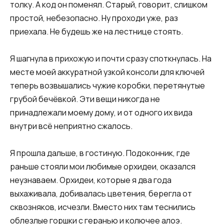
толку. А код он поменял. Старый, говорит, слишком
простой, небезопасно. Ну проходи уже, раз
приехала. Не будешь же на лестнице стоять.
Я шагнула в прихожую и почти сразу споткнулась. На
месте моей аккуратной узкой консоли для ключей
теперь возвышались чужие коробки, перетянутые
грубой бечёвкой. Эти вещи никогда не
принадлежали моему дому, и от одного их вида
внутри всё неприятно сжалось.
Я прошла дальше, в гостиную. Подоконник, где
раньше стояли мои любимые орхидеи, оказался
неузнаваем. Орхидеи, которые я два года
выхаживала, добивалась цветения, берегла от
сквозняков, исчезли. Вместо них там теснились
облезлые горшки с геранью и колючее алоэ.