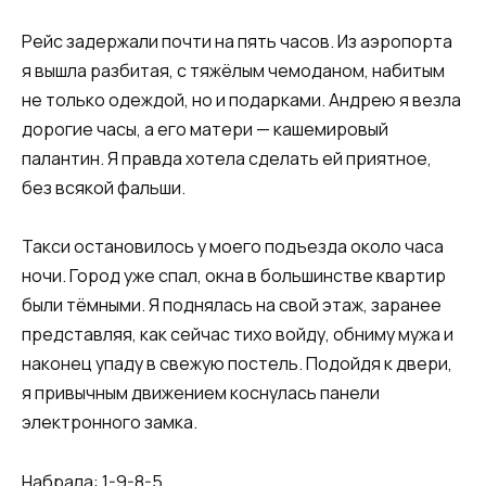
Рейс задержали почти на пять часов. Из аэропорта
я вышла разбитая, с тяжёлым чемоданом, набитым
не только одеждой, но и подарками. Андрею я везла
дорогие часы, а его матери — кашемировый
палантин. Я правда хотела сделать ей приятное,
без всякой фальши.
Такси остановилось у моего подъезда около часа
ночи. Город уже спал, окна в большинстве квартир
были тёмными. Я поднялась на свой этаж, заранее
представляя, как сейчас тихо войду, обниму мужа и
наконец упаду в свежую постель. Подойдя к двери,
я привычным движением коснулась панели
электронного замка.
Набрала: 1-9-8-5.