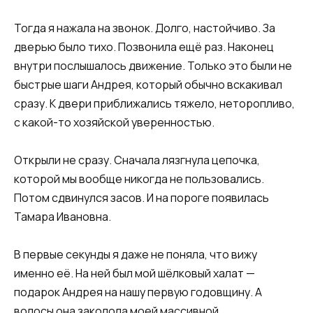
Тогда я нажала на звонок. Долго, настойчиво. За
дверью было тихо. Позвонила ещё раз. Наконец
внутри послышалось движение. Только это были не
быстрые шаги Андрея, который обычно вскакивал
сразу. К двери приближались тяжело, неторопливо,
с какой-то хозяйской уверенностью.
Открыли не сразу. Сначала лязгнула цепочка,
которой мы вообще никогда не пользовались.
Потом сдвинулся засов. И на пороге появилась
Тамара Ивановна.
В первые секунды я даже не поняла, что вижу
именно её. На ней был мой шёлковый халат —
подарок Андрея на нашу первую годовщину. А
волосы она заколола моей массивной