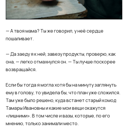
— А твоя мама? Ты же говорил, у неё сердце
пошаливает.
— Да заеду я к ней, завезу продукты, проверю, как
она, — легко отмахнулся он. — Ты лучше поскорее
возвращайся.
Если бы тогда я могла хотя бы на минуту заглянуть
ему в голову, то увидела бы, что план уже сложился.
Там уже было решено, куда встанет старый комод
Тамары Ивановны и какие мои вещи окажутся
«лишними». В том числе и вазы, которые, по его
мнению, только занимали место.