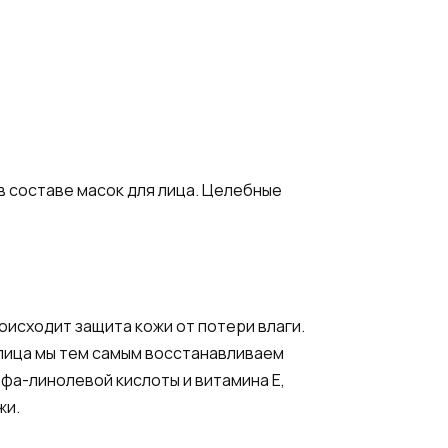
 в составе масок для лица. Целебные
оисходит защита кожи от потери влаги.
 лица мы тем самым восстанавливаем
ьфа-линолевой кислоты и витамина Е,
жи.