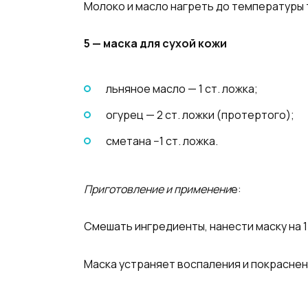
Молоко и масло нагреть до температуры 
5 — маска для сухой кожи
льняное масло — 1 ст. ложка;
огурец — 2 ст. ложки (протертого);
сметана −1 ст. ложка.
Приготовление и применени
е:
Смешать ингредиенты, нанести маску на 1
Маска устраняет воспаления и покраснени