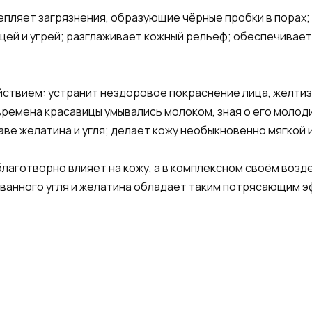
епляет загрязнения, образующие чёрные пробки в порах;
ей и угрей; разглаживает кожный рельеф; обеспечивает
твием: устранит нездоровое покраснение лица, желтиз
ремена красавицы умывались молоком, зная о его молод
ве желатина и угля; делает кожу необыкновенно мягкой 
благотворно влияет на кожу, а в комплексном своём возд
ованного угля и желатина обладает таким потрясающим 