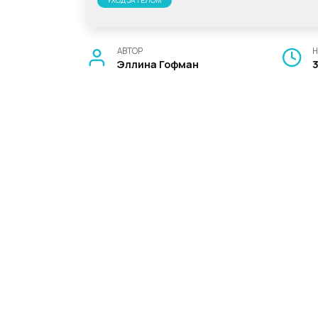
УХОД ЗА ТЕЛОМ
АВТОР
Н
Эллина Гофман