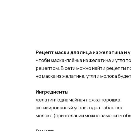
Рецепт маски для лица из желатина и у
Чтобы маска-плёнка из желатина и угля п
рецептом. В сети можно найти рецепты по
но маска из желатина, угля и молока буде
Ингредиенты
желатин: одна чайная ложка порошка;
активированный уголь: одна таблетка;
молоко (при желании можно заменить обы