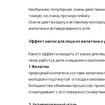
Необычная, популярная, очень действенна
тонкую, но очень прочную плёнку.
Она не даёт воздуху и активному кислор
желатина и активированного угля.
Эффект маски для лица из желатина и 
Какого эффекта ожидать от маски для лиц
свою работу в деле очищения и омоложен
1. Желатин
природный коллаген в составе желатина 
молодой и подтянутой: отсюда и омолажи
большинстве обменных процессов, происх
отшелушивает с его поверхности мёртвые,
2. Активированный уголь