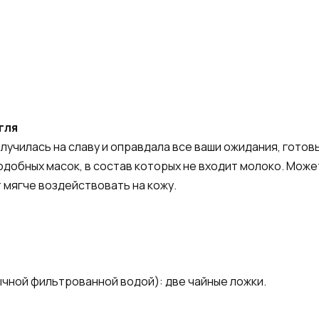
гля
олучилась на славу и оправдала все ваши ожидания, готов
добных масок, в состав которых не входит молоко. Может
т мягче воздействовать на кожу.
чной фильтрованной водой): две чайные ложки.