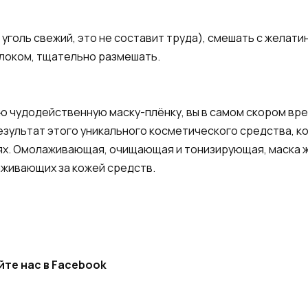
 уголь свежий, это не составит труда), смешать с желати
локом, тщательно размешать.
ую чудодейственную маску-плёнку, вы в самом скором вре
езультат этого уникального косметического средства, к
ях. Омолаживающая, очищающая и тонизирующая, маска 
аживающих за кожей средств.
йте нас в Facebook