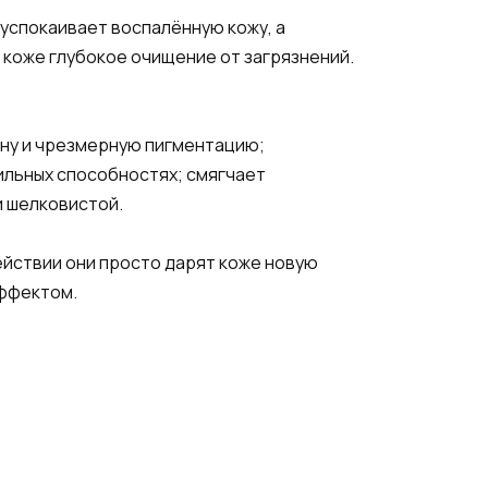
 успокаивает воспалённую кожу, а
 коже глубокое очищение от загрязнений.
ну и чрезмерную пигментацию;
ильных способностях; смягчает
и шелковистой.
ействии они просто дарят коже новую
эффектом.