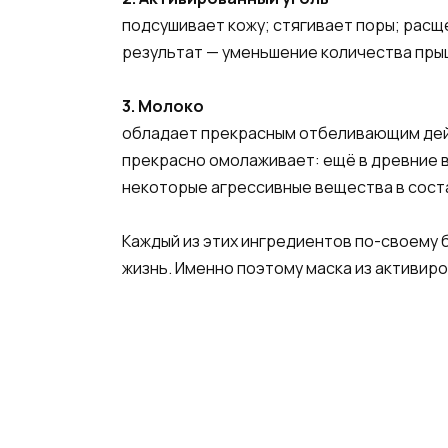
подсушивает кожу; стягивает поры; расщ
результат — уменьшение количества прыщ
3. Молоко
обладает прекрасным отбеливающим дейс
прекрасно омолаживает: ещё в древние в
некоторые агрессивные вещества в соста
Каждый из этих ингредиентов по-своему 
жизнь. Именно поэтому маска из активир