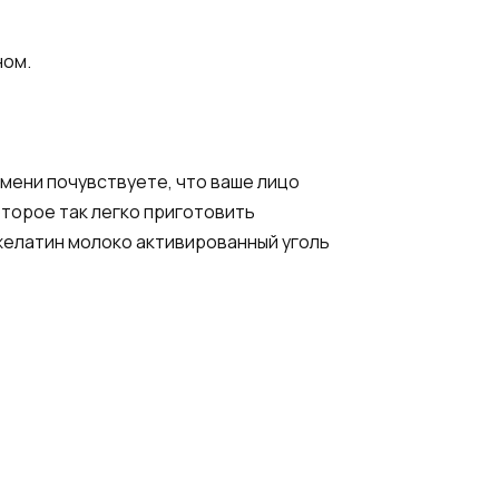
ном.
мени почувствуете, что ваше лицо
оторое так легко приготовить
желатин молоко активированный уголь