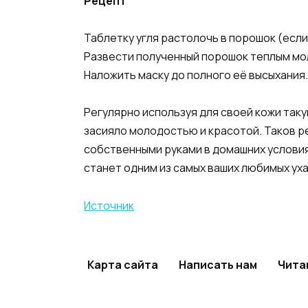
Рецепт
Таблетку угля растолочь в порошок (если
Развести полученный порошок теплым мо
Наложить маску до полного её высыхания.
Регулярно используя для своей кожи так
засияло молодостью и красотой. Таков р
собственными руками в домашних услови
станет одним из самых ваших любимых ух
Источник
Карта сайта
Написать нам
Чита