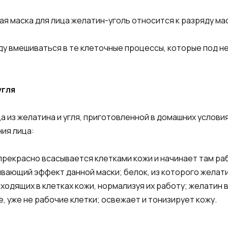
я маска для лица желатин-уголь относится к разряду ма
оду вмешиваться в те клеточные процессы, которые под 
угля
а из желатина и угля, приготовленной в домашних услов
ия лица:
прекрасно всасывается клетками кожи и начинает там раб
вающий эффект данной маски; белок, из которого желати
одящих в клетках кожи, нормализуя их работу; желатин
 уже не рабочие клетки; освежает и тонизирует кожу.