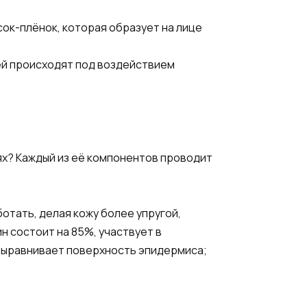
сок-плёнок, которая образует на лице
ней происходят под воздействием
иях? Каждый из её компонентов проводит
отать, делая кожу более упругой,
н состоит на 85%, участвует в
 выравнивает поверхность эпидермиса;