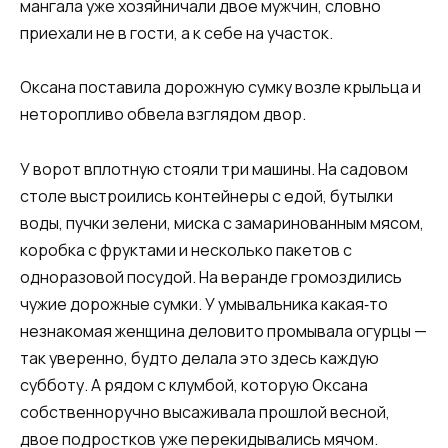
мангала уже хозяйничали двое мужчин, словно
приехали не в гости, а к себе на участок.
Оксана поставила дорожную сумку возле крыльца и
неторопливо обвела взглядом двор.
У ворот вплотную стояли три машины. На садовом
столе выстроились контейнеры с едой, бутылки
воды, пучки зелени, миска с замаринованным мясом,
коробка с фруктами и несколько пакетов с
одноразовой посудой. На веранде громоздились
чужие дорожные сумки. У умывальника какая‑то
незнакомая женщина деловито промывала огурцы —
так уверенно, будто делала это здесь каждую
субботу. А рядом с клумбой, которую Оксана
собственноручно высаживала прошлой весной,
двое подростков уже перекидывались мячом.