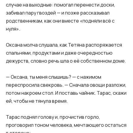
случае на выходные: помогал перенести доски,
забивал пару гвоздей — и позже рассказывал
родственникам, как они вместе «подняли всё с
нуля».
Оксана молча слушала, как Тетяна распоряжается
спальнями, продуктами и даже очередностью
дежурств, словно речь шла о её собственном доме.
— Оксана, ты меня слышишь? — с нажимом
переспросила свекровь. — Сначала овощи разложи,
потом накроем стол. И поставь чайник. Тарас, скажи
ей, чтобы не тянула время.
Тарас поднял голову и, прочистив горло,
проговорил тоном человека, мечтающего остаться