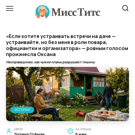
Перейти
к
содержанию
«Если хотите устраивать встречи на даче —
устраивайте, но без меня в роли повара,
официантки и организатора» — ровным голосом
произнесла Оксана
Несправедливо, как чужие планы разрушают тишину.
ИСТОРИИ
АВТОР
НА ЧТЕНИЕ
Эллина Гофман
6 мин