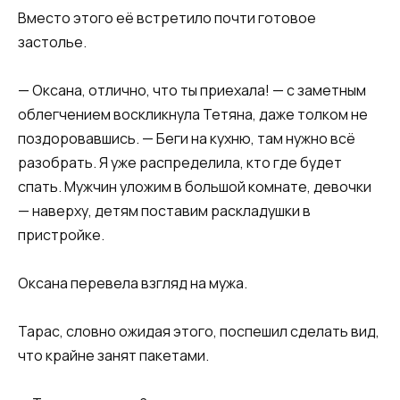
Вместо этого её встретило почти готовое
застолье.
— Оксана, отлично, что ты приехала! — с заметным
облегчением воскликнула Тетяна, даже толком не
поздоровавшись. — Беги на кухню, там нужно всё
разобрать. Я уже распределила, кто где будет
спать. Мужчин уложим в большой комнате, девочки
— наверху, детям поставим раскладушки в
пристройке.
Оксана перевела взгляд на мужа.
Тарас, словно ожидая этого, поспешил сделать вид,
что крайне занят пакетами.