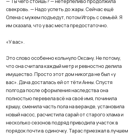
— Ты чего стоишь? — нетерпеливо продолжила
свекровь. — Надо успеть до жары. Сейчас ещё
Олена с мужем подъедут, потом Игорь с семьёй. Я
им сказала, что у вас места предостаточно.
«У вас».
Это слово особенно кольнуло Оксану. Не потому,
что она считала каждый метр и ревностно делила
имущество. Просто этот дом никогда не был «у
вас». Дача досталась ей от тёти Анны. Спустя
полгода после оформления наследства она
полностью перевела всё на своё имя, починила
крышу, сменила часть пола на веранде, установила
новый насос, расчистила сарай от старого хлама и
несколько сезонов подряд приводила участок в
порядок почти в одиночку. Тарас приезжал в лучшем