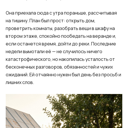
Она приехала сюда с утра пораньше, рассчитывая
на тишину. План был прост: открыть дом,
проветрить комнаты, разобрать вещи в шкафу на
втором этаже, спокойно пообедать на веранде и,
если останется время, дойти до реки. Последние
недели вымотали её — не случилось ничего
катастрофического, но накопилась усталость от
бесконечных разговоров, обязанностей и чужих
ожиданий. Ей отчаянно нужен был день без просьб и
лишних слов.