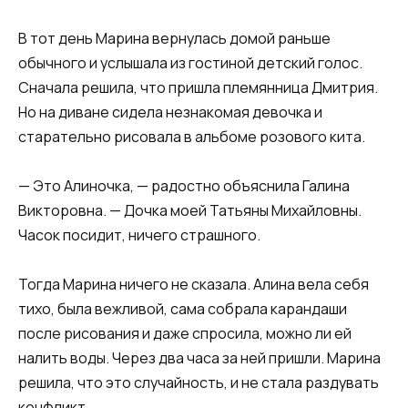
В тот день Марина вернулась домой раньше
обычного и услышала из гостиной детский голос.
Сначала решила, что пришла племянница Дмитрия.
Но на диване сидела незнакомая девочка и
старательно рисовала в альбоме розового кита.
— Это Алиночка, — радостно объяснила Галина
Викторовна. — Дочка моей Татьяны Михайловны.
Часок посидит, ничего страшного.
Тогда Марина ничего не сказала. Алина вела себя
тихо, была вежливой, сама собрала карандаши
после рисования и даже спросила, можно ли ей
налить воды. Через два часа за ней пришли. Марина
решила, что это случайность, и не стала раздувать
конфликт.