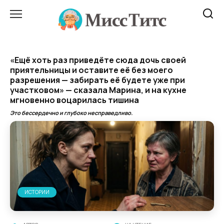
Перейти
к
содержанию
«Ещё хоть раз приведёте сюда дочь своей
приятельницы и оставите её без моего
разрешения — забирать её будете уже при
участковом» — сказала Марина, и на кухне
мгновенно воцарилась тишина
Это бессердечно и глубоко несправедливо.
ИСТОРИИ