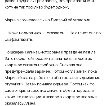
разве трудно? Утром забегу, вечером загляну. И
коту не так тоскливо будет одному.
Марина сомневалась, но Дмитрий её уговорил.
— Мама нормальная, — сказал он. — Не станет она по
шкафам лазить.
По шкафам Галина Викторовна и правда не лазила.
Зато после той поездки начала появляться в их
квартире слишком свободно. Сначала она
предупреждала заранее. Потом могла зайти, пока
Марина была на работе, чтобы «оставить домашние
огурчики». Затем приняла курьера. Потом как-то
сама открыла соседке снизу, чтобы та передала
какие-то квитанции. А вскоре в квартире впервые
оказалась Алина.