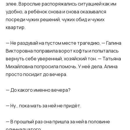
злее. Взрослые распоряжались ситуацией как им
удобно, а ребёнок снова и снова оказывался
посреди чужих решений, чужих обид и чужих
квартир.
— Не раздувай на пустом месте трагедию, — Галина
Викторовна поправила ворот кофты и попыталась
вернуть себе уверенный, хозяйский тон. — Татьяна
Михайловна попросила помочь. У неё дела. Алина
просто посидит до вечера.
— До какого именно вечера?
— Ну… пока мать за ней не придёт.
— В прошлый раз она пришла за ней в половине
одиннадцатого.