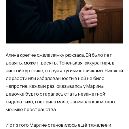
Алина крепче сжала лямку рюкзака. Ей было лет
девять, может, десять. Тоненькая, аккуратная, в
чистой курточке, с двумя тугими косичками. Никакой
дерзости или избалованности в ней не было.
Напротив, каждый раз, оказываясь у Марины,
девочка будто старалась стать незаметной:
сидела тихо, говорила мало, занимала как можно
меньше пространства.
И от этого Марине становилось ещё тяжелее и