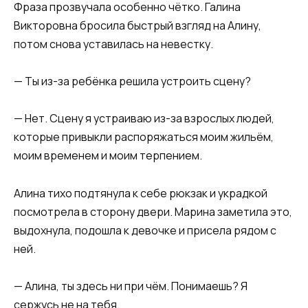
Фраза прозвучала особенно чётко. Галина
Викторовна бросила быстрый взгляд на Алину,
потом снова уставилась на невестку.
— Ты из-за ребёнка решила устроить сцену?
— Нет. Сцену я устраиваю из-за взрослых людей,
которые привыкли распоряжаться моим жильём,
моим временем и моим терпением.
Алина тихо подтянула к себе рюкзак и украдкой
посмотрела в сторону двери. Марина заметила это,
выдохнула, подошла к девочке и присела рядом с
ней.
— Алина, ты здесь ни при чём. Понимаешь? Я
сержусь не на тебя.