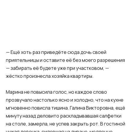
— Ещё хоть раз приведёте сюда дочь своей
приятельницы и оставите её без моего разрешения
— забирать её будете уже при участковом, —
жёстко произнесла хозяйка квартиры.
Марина не повысила голос, но каждое слово
прозвучало настолько ясно и холодно, что на кухне
мгновенно повисла тишина. Галина Викторовна, ещё
минуту назад деловито раскладывавшая салфетки
на столе, замерла, не успев закрыть рот. В гостиной
чужая девочка, сидевшая на диване, медленно