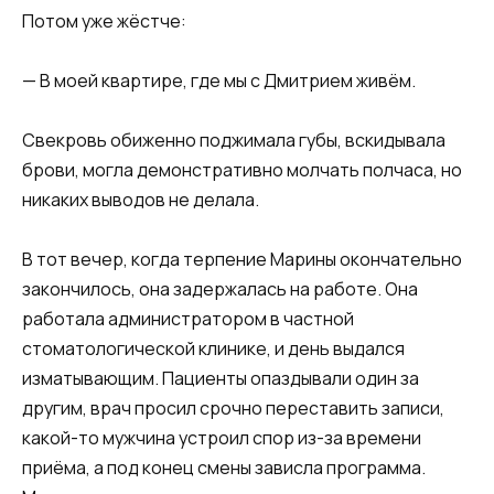
Потом уже жёстче:
— В моей квартире, где мы с Дмитрием живём.
Свекровь обиженно поджимала губы, вскидывала
брови, могла демонстративно молчать полчаса, но
никаких выводов не делала.
В тот вечер, когда терпение Марины окончательно
закончилось, она задержалась на работе. Она
работала администратором в частной
стоматологической клинике, и день выдался
изматывающим. Пациенты опаздывали один за
другим, врач просил срочно переставить записи,
какой-то мужчина устроил спор из-за времени
приёма, а под конец смены зависла программа.