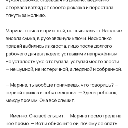
оторвала взгляд от своего рюкзака и перестала
тянуть за молнию.
Марина стояла в прихожей, не сняв пальто. На плече
висела сумка, в руке звякнули ключи. Несколько
прядей выбились из хвоста, лицо после долгого
рабочего дня выглядело уставшим и напряжённым.
Но усталость уже отступала, уступая место злости
— не шумной, не истеричной, а ледяной и собранной.
— Марина, ты вообще понимаешь, что говоришь? —
первой пришла в себя свекровь. — Здесь ребёнок,
между прочим. Она всё слышит.
— Именно. Она всё слышит, — Марина посмотрела на
неё прямо. — Вот и объясните ей, почему её опять