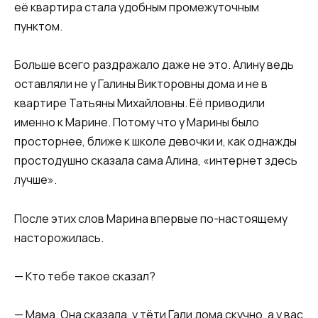
её квартира стала удобным промежуточным
пунктом.
Больше всего раздражало даже не это. Алину ведь
оставляли не у Галины Викторовны дома и не в
квартире Татьяны Михайловны. Её приводили
именно к Марине. Потому что у Марины было
просторнее, ближе к школе девочки и, как однажды
простодушно сказала сама Алина, «интернет здесь
лучше».
После этих слов Марина впервые по-настоящему
насторожилась.
— Кто тебе такое сказал?
— Мама. Она сказала, у тёти Гали дома скучно, а у вас